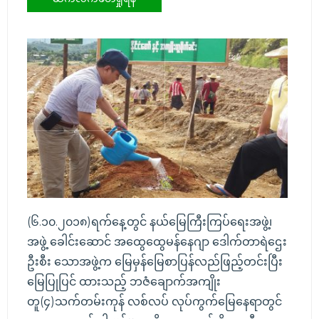
(၆.၁၀.၂၀၁၈)ရက်နေ့တွင် နယ်မြေကြီးကြပ်ရေးအဖွဲ့၊
အဖွဲ့ ခေါင်းဆောင် အထွေထွေမန်နေဂျာ ဒေါက်တာရဲဌေး
ဦးစီး သောအဖွဲ့က မြေမှန်မြေစာပြန်လည်ဖြည့်တင်းပြီး
မြေပြုပြင် ထားသည့် ဘဇံချောက်အကျိုး
တူ(၄)သက်တမ်းကုန် လစ်လပ် လုပ်ကွက်မြေနေရာတွင်