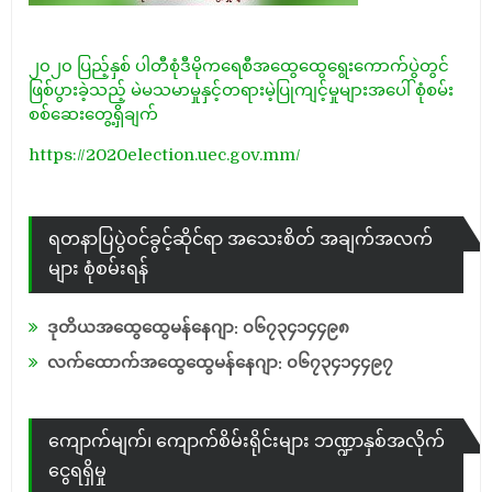
၂၀၂၀ ပြည့်နှစ် ပါတီစုံဒီမိုကရေစီအထွေထွေရွေးကောက်ပွဲတွင်
ဖြစ်ပွားခဲ့သည့် မဲမသမာမှုနှင့်တရားမဲ့ပြုကျင့်မှုများအပေါ် စုံစမ်း
စစ်ဆေးတွေ့ရှိချက်
https://2020election.uec.gov.mm/
ရတနာပြပွဲဝင်ခွင့်ဆိုင်ရာ အသေးစိတ် အချက်အလက်
များ စုံစမ်းရန်
ဒုတိယအထွေထွေမန်နေဂျာ: ၀၆၇၃၄၁၄၄၉၈
လက်ထောက်အထွေထွေမန်နေဂျာ: ၀၆၇၃၄၁၄၄၉၇
ကျောက်မျက်၊ ကျောက်စိမ်းရိုင်းများ ဘဏ္ဍာနှစ်အလိုက်
ငွေရရှိမှု