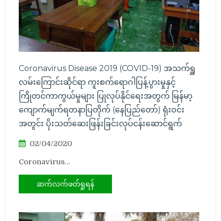
Coronavirus Disease 2019 (COVID-19) အသက်ရှူ
လမ်းကြောင်းဆိုင်ရာ ကူးစက်ရောဂါပြန့်ပွားမှုနှင့်
ကြိုတင်ကာကွယ်မှုများ ပြုလုပ်နိုင်ရေးအတွက် မြန်မာ့
ကျောက်မျက်ရတနာပြတိုက် (နေပြည်တော်) ရုံးဝင်း
အတွင်း ပိုးသတ်ဆေးဖြန်းခြင်းလုပ်ငန်းဆောင်ရွက်
02/04/2020
Coronavirus…
ဆက်လက်ဖတ်ရှုရန်