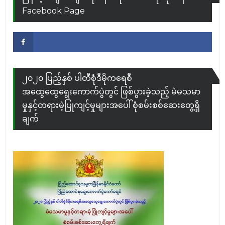
Facebook Page
Facebook
၂၀၂၀ ပြည့်နှစ် ပါတီစုံဒီမိုကရေစီ
အထွေထွေရွေးကောက်ပွဲတွင် ဖြစ်ပွားခဲ့သည့် မဲမသမာ
မှုနှင့်တရားမဲ့ပြုကျင့်မှုများအပေါ် စုံစမ်းစစ်ဆေးတွေ့ရှိ
ချက်