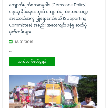
ကျောက်မျက်ရတနာမူဝါဒ (Gemstone Policy)
ရေးဆွဲ နိုင်ရေးအတွက် ကျောက်မျက်ရတနာကဏ္ဍ
အထောက်အကူ ပြုရေးကော်မတီ (Supporting
Committee) အစည်း အဝေးကျင်းပခဲ့မှု ဓာတ်ပုံ
မှတ်တမ်းများ
18/01/2019
.…
ဆက်လက်ဖတ်ရှုရန်