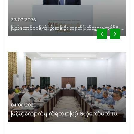
14/06/2026
04/08/2026
နိုင်ငံတော်သမ္မတ ဦးမင်းအောင်လှိုင် မိုးကုတ်ရတနာမြေမှရှာဖွေတွေ့ရှိသည့် ထူးခြားလှပပြီး အရွယ်အစားကြီးမားသည့် နီလာအရိုင်းတုံးကြီးအားကြည့်ရှု
မြန်မာ့ကျောက်မျက်ရတနာပြပွဲ ဗဟိုကော်မတီ (ပထမအကြိမ်)အစည်းအဝေး ကျင်းပ
22/07/2026
07/05/2026
ပြည်ထောင်စုဝန်ကြီး ဦးဆန်းဦး တရုတ်ပြည်သူ့သမ္မတနိုင်ငံ၊ ရွှေလီမြို့၊ ကျယ်ဂေါင်နယ်စပ်ကုန်သွယ်ရေးဇုန်တွင် မြန်မာ့ကျောက်မျက်ရတနာပြပွဲ တက်ရောက်ဖွင့်လှစ်
09/05/2026
ပြည်ထောင်စုသမ္မတမြန်မာနိုင်ငံတော်၊ နိုင်ငံတော်သမ္မတ ဦးမင်းအောင်လှိုင် မိုးကုတ်ရတနာမြေမှ ရှာဖွေတွေ့ရှိသည့် ထူးခြားလှပပြီး အရွယ်အစားကြီးမားသော ပတ္တမြားကြီးအား ကြည့်ရှု
ပြည်ထောင်စုဝန်ကြီး ဦးဆန်းဦး မြန်မာ့ကျောက်မျက်ရတနာပြတိုက် (နေပြည်တော်) အကြီးစားပြုပြင်တည်ဆောက်မှု ကြည့်ရှုစစ်ဆေး
04/08/2026
မြန်မာ့ကျောက်မျက်ရတနာပြပွဲ ဗဟိုကော်မတီ (ပထမအကြိမ်)အစည်းအဝေး ကျင်းပ