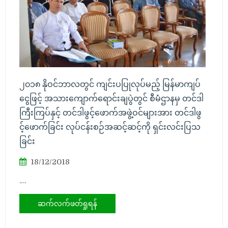
၂၀၁၈ နိုဝင်ဘာလတွင် ကျင်းပပြုလုပ်မည့် မြန်မာကျပ်
ငွေဖြင့် အသားကျောက်ရောင်းချပွဲတွင် စီမံဌာနမှ တင်ဒါ
ကြီးကြပ်နှင့် တင်ဒါဖွင့်ဖောက်အဖွဲ့ဝင်များအား တင်ဒါဖွ
င့်ဖောက်ခြင်း လုပ်ငန်းစဉ်အဆင့်ဆင့်ကို ရှင်းလင်းပြသ
ခြင်း
18/12/2018
.…
ဆက်လက်ဖတ်ရှုရန်