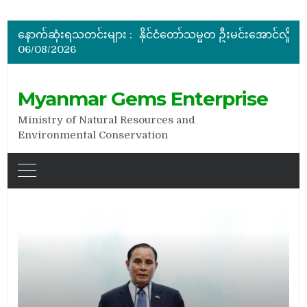
မြန်မာ့ကျောက်မျက်ရတနာပြပွဲ ဗဟိုကော်မတီ (ပထမအကြိမ်)အစ
ပြည်ထောင်စုဝန်ကြီး ဦးဆန်းဦး တရုတ်ပြည်သူ့သမ္မတနိုင်
နောက်ဆုံးရသတင်းများ :
နိုင်ငံတော်သမ္မတ ဦးမင်းအောင်လှိုင် မိုးကုတ်ရတနာမြေမှရှာဖွေတွေ့ရှိသည့် ထူးခြားလှပပြီး အရွယ်အစားကြီးမားသည့် နီ
06/08/2026
အိတ်ဖွင့်တင်ဒါခေါ်ယူခြင်း
အိတ်ဖွင့်တင်ဒါခေါ်ယူခြင်း
မြန်မာ့ကျောက်မျက်ရတနာပြပွဲ ဗဟိုကော်မတီ (ပထမအကြိမ်)အစ
Myanmar Gems Enterprise
Ministry of Natural Resources and
Environmental Conservation