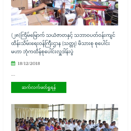
(၂၈)ကြိမ်မြောက် သယံဇာတနှင့် သဘာဝပတ်ဝန်းကျင်
ထိန်းသိမ်းရေးဝန်ကြီးဌာန (သတ္တု) မိသားစု စုပေါင်း
မဟာ ဘုံကထိန်စုပေါင်းလှူဒါန်းပွဲ
18/12/2018
.…
ဆက်လက်ဖတ်ရှုရန်