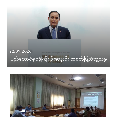
22/07/2026
ပြည်ထောင်စုဝန်ကြီး ဦးဆန်းဦး တရုတ်ပြည်သူ့သမ္မတနိုင်ငံ၊ ရွှေလီမြို့၊ ကျယ်ဂေါင်နယ်စပ်ကုန်သွယ်ရေးဇုန်တွင် မြန်မာ့ကျောက်မျက်ရတနာပြပွဲ တက်ရောက်ဖွင့်လှစ်