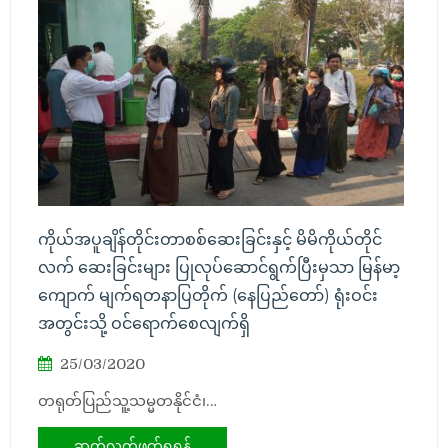
ကိုယ်အပူချိန်တိုင်းတာစစ်ဆေးခြင်းနှင့် မိမိကိုယ်တိုင်
လက် ဆေးခြင်းများ ပြုလုပ်ဆောင်ရွက်ပြီးမှသာ မြန်မာ့
ကျောက် မျက်ရတနာပြတိုက် (နေပြည်တော်) ရုံးဝင်း
အတွင်းသို့ ဝင်ရောက်စေလျက်ရှိ
25/03/2020
တရုတ်ပြည်သူ့သမ္မတနိုင်ငံ၊…
ဆက်လက်ဖတ်ရှုရန်