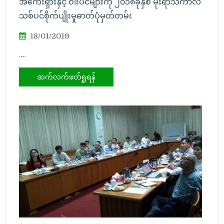
အကေးရှားနှင့် ဝါးပင်များကို ၂၀၁၈ခုနှစ် မိုးရာသီကာလ
သစ်ပင်စိုက်ပျိုးမှုဓာတ်ပုံမှတ်တမ်း
18/01/2019
.…
ဆက်လက်ဖတ်ရှုရန်