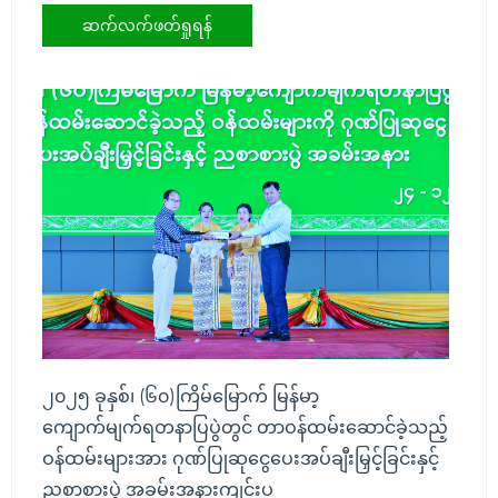
ဆက်လက်ဖတ်ရှုရန်
၂၀၂၅ ခုနှစ်၊ (၆၀)ကြိမ်မြောက် မြန်မာ့
ကျောက်မျက်ရတနာပြပွဲတွင် တာဝန်ထမ်းဆောင်ခဲ့သည့်
ဝန်ထမ်းများအား ဂုဏ်ပြုဆုငွေပေးအပ်ချီးမြှင့်ခြင်းနှင့်
ညစာစားပွဲ အခမ်းအနားကျင်းပ