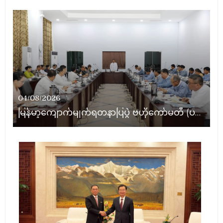
04/08/2026
မြန်မာ့ကျောက်မျက်ရတနာပြပွဲ ဗဟိုကော်မတီ (ပထမအကြိမ်)အစည်းအဝေး ကျင်းပ