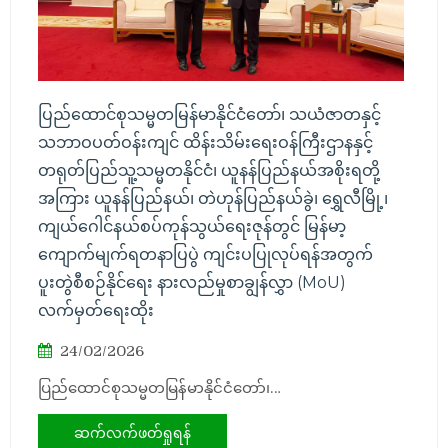
ပြည်ထောင်စုသမ္မတမြန်မာနိုင်ငံတော်၊ သယံဇာတနှင့်
သဘာဝပတ်ဝန်းကျင် ထိန်းသိမ်းရေးဝန်ကြီးဌာနနှင့်
တရုတ်ပြည်သူ့သမ္မတနိုင်ငံ၊ ယူနန်ပြည်နယ်အစိုးရတို့
အကြား ယူနန်ပြည်နယ်၊ တဲဟုန်ပြည်နယ်ခွဲ၊ ရွှေလီမြို့၊
ကျယ်ဂေါင်နယ်စပ်ကုန်သွယ်ရေးဇုန်တွင် မြန်မာ့
ကျောက်မျက်ရတနာပြပွဲ ကျင်းပပြုလုပ်ရန်အတွက်
ပူးတွဲစီစဉ်နိုင်ရေး နားလည်မှုစာချွန်လွှာ (MoU)
လက်မှတ်ရေးထိုး
24/02/2026
ပြည်ထောင်စုသမ္မတမြန်မာနိုင်ငံတော်၊…
ဆက်လက်ဖတ်ရှုရန်