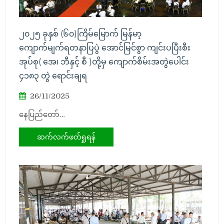
၂၀၂၅ ခုနှစ် (၆၀)ကြိမ်မြောက် မြန်မာ့
ကျောက်မျက်ရတနာပြပွဲ အောင်မြင်စွာ ကျင်းပပြီးစီး
အုပ်စု( အေ၊ ဘီနှင့် စီ )တို့မှ ကျောက်စိမ်းအတွဲပေါင်း
၄၁၈၃ တွဲ ရောင်းချရ
26/11/2025
နေပြည်တော်…
ဆက်လက်ဖတ်ရှုရန်