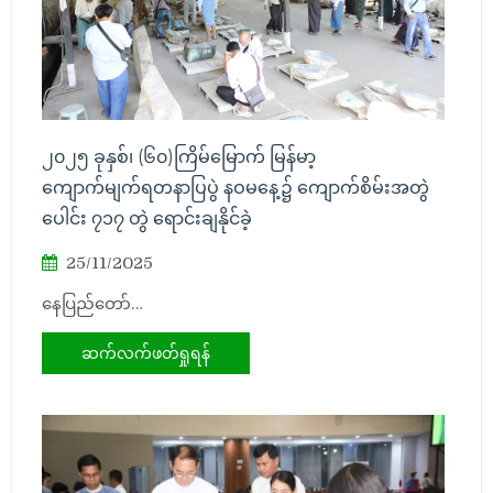
၂၀၂၅ ခုနှစ်၊ (၆၀)ကြိမ်မြောက် မြန်မာ့
ကျောက်မျက်ရတနာပြပွဲ နဝမနေ့၌ ကျောက်စိမ်းအတွဲ
ပေါင်း ၇၁၇ တွဲ ရောင်းချနိုင်ခဲ့
25/11/2025
နေပြည်တော်…
ဆက်လက်ဖတ်ရှုရန်