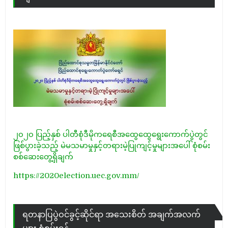
၂၀၂၀ ပြည့်နှစ် ပါတီစုံဒီမိုကရေစီအထွေထွေရွေးကောက်ပွဲတွင်
ဖြစ်ပွားခဲ့သည့် မဲမသမာမှုနှင့်တရားမဲ့ပြုကျင့်မှုများအပေါ် စုံစမ်း
စစ်ဆေးတွေ့ရှိချက်
https://2020election.uec.gov.mm/
ရတနာပြပွဲဝင်ခွင့်ဆိုင်ရာ အသေးစိတ် အချက်အလက်