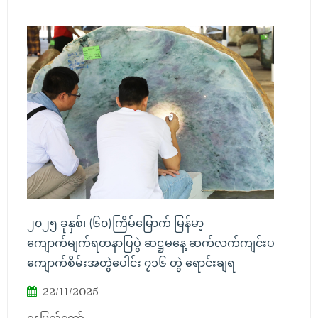
၂၀၂၅ ခုနှစ်၊ (၆၀)ကြိမ်မြောက် မြန်မာ့
ကျောက်မျက်ရတနာပြပွဲ ဆဋ္ဌမနေ့ ဆက်လက်ကျင်းပ
ကျောက်စိမ်းအတွဲပေါင်း ၇၁၆ တွဲ ရောင်းချရ
22/11/2025