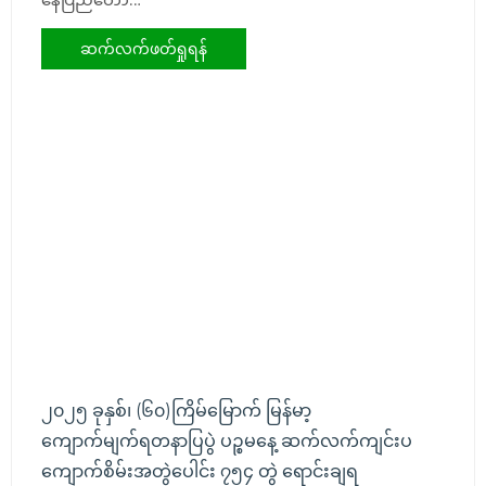
နေပြည်တော်…
ဆက်လက်ဖတ်ရှုရန်
၂၀၂၅ ခုနှစ်၊ (၆၀)ကြိမ်မြောက် မြန်မာ့
ကျောက်မျက်ရတနာပြပွဲ ပဉ္စမနေ့ ဆက်လက်ကျင်းပ
ကျောက်စိမ်းအတွဲပေါင်း ၇၅၄ တွဲ ရောင်းချရ