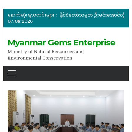
မြန်မာ့ကျောက်မျက်ရတနာပြပွဲ ဗဟိုကော်မတီ (ပထမအကြိမ်)အစည်းအဝေး ကျင်းပ
ပြည်ထောင်စုဝန်ကြီး ဦးဆန်းဦး တရုတ်ပြည်သူ့သမ္မတနိုင်ငံ၊ ရွှေလီမြို့၊ ကျယ်ဂေါင်နယ်စပ်ကုန်သွယ်ရေးဇုန်တွင် မြန်မာ့ကျောက်မျက်ရတနာပြပွဲ တက်ရောက်ဖွင့်လှစ်
နောက်ဆုံးရသတင်းများ :
နိုင်ငံတော်သမ္မတ ဦးမင်းအောင်လှိုင် မိုးကုတ်ရတနာမြေမှရှာဖွေတွေ့ရှိသည့် ထူးခြားလှပပြီး အရွယ်အစားကြီးမားသည့် နီလာအရိုင်းတုံးကြီးအားကြည့်ရှု
07/08/2026
အိတ်ဖွင့်တင်ဒါခေါ်ယူခြင်း
ပြည်ထောင်စုဝန်ကြီး ဦးဆန်းဦး မြန်မာ့ကျောက်မျက်ရတနာပြတိုက် (နေပြည်တော်) အကြီးစားပြုပြင်နေမှုများအား ကြည့်ရှုစစ်ဆေး
Myanmar Gems Enterprise
Ministry of Natural Resources and
Environmental Conservation