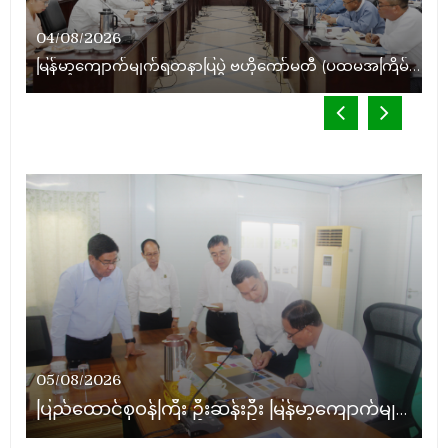
14/06/2026
04/08/2026
နိုင်ငံတော်သမ္မတ ဦးမင်းအောင်လှိုင် မိုးကုတ်ရတနာမြေမှရှာဖွေတွေ့ရှိသည့် ထူးခြားလှပပြီး အရွယ်အစားကြီးမားသည့် နီလာအရိုင်းတုံးကြီးအားကြည့်ရှု
မြန်မာ့ကျောက်မျက်ရတနာပြပွဲ ဗဟိုကော်မတီ (ပထမအကြိမ်)အစည်းအဝေး ကျင်းပ
05/08/2026
22/07/2026
ပြည်ထောင်စုဝန်ကြီး ဦးဆန်းဦး မြန်မာ့ကျောက်မျက်ရတနာပြတိုက် (နေပြည်တော်) အကြီးစားပြုပြင်နေမှုများအား ကြည့်ရှုစစ်ဆေး
ပြည်ထောင်စုဝန်ကြီး ဦးဆန်းဦး တရုတ်ပြည်သူ့သမ္မတနိုင်ငံ၊ ရွှေလီမြို့၊ ကျယ်ဂေါင်နယ်စပ်ကုန်သွယ်ရေးဇုန်တွင် မြန်မာ့ကျောက်မျက်ရတနာပြပွဲ တက်ရောက်ဖွင့်လှစ်
09/05/2026
ပြည်ထောင်စုဝန်ကြီး ဦးဆန်းဦး မြန်မာ့ကျောက်မျက်ရတနာပြတိုက် (နေပြည်တော်) အကြီးစားပြုပြင်တည်ဆောက်မှု ကြည့်ရှုစစ်ဆေး
05/08/2026
ပြည်ထောင်စုဝန်ကြီး ဦးဆန်းဦး မြန်မာ့ကျောက်မျက်ရတနာပြတိုက် (နေပြည်တော်) အကြီးစားပြုပြင်နေမှုများအား ကြည့်ရှုစစ်ဆေး