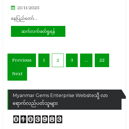
21/11/2025
နေပြည်တော်…
ဆက်လက်ဖတ်ရှုရန်
Posts
Previous
1
2
3
…
22
pagination
Next
Myanmar Gems Enterprise Websiteသို့ လာ
ရောက်လည်ပတ်သူများ