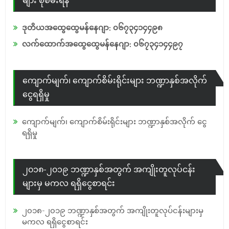
များ စုံစမ်းရန်
ဒုတိယအထွေထွေမန်နေဂျာ: ၀၆၇၃၄၁၄၄၉၈
လက်ထောက်အထွေထွေမန်နေဂျာ: ၀၆၇၃၄၁၄၄၉၇
ကျောက်မျက်၊ ကျောက်စိမ်းရိုင်းများ ဘဏ္ဍာနှစ်အလိုက်
ငွေရရှိမှု
ကျောက်မျက်၊ ကျောက်စိမ်းရိုင်းများ ဘဏ္ဍာနှစ်အလိုက် ငွေ
ရရှိမှု
၂၀၁၈-၂၀၁၉ ဘဏ္ဍာနှစ်အတွက် အကျိုးတူလုပ်ငန်း
များမှ မကလ ရရှိငွေစာရင်း
၂၀၁၈-၂၀၁၉ ဘဏ္ဍာနှစ်အတွက် အကျိုးတူလုပ်ငန်းများမှ
မကလ ရရှိငွေစာရင်း