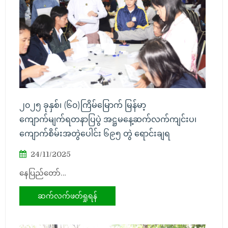
၂၀၂၅ ခုနှစ်၊ (၆၀)ကြိမ်မြောက် မြန်မာ့
ကျောက်မျက်ရတနာပြပွဲ အဋ္ဌမနေ့ဆက်လက်ကျင်းပ၊
ကျောက်စိမ်းအတွဲပေါင်း ၆၉၅ တွဲ ရောင်းချရ
24/11/2025
နေပြည်တော်…
ဆက်လက်ဖတ်ရှုရန်