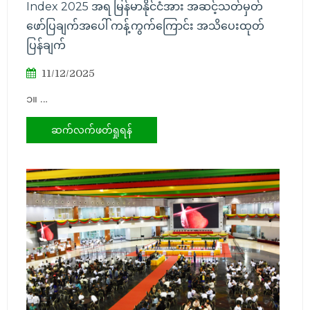
Index 2025 အရ မြန်မာနိုင်ငံအား အဆင့်သတ်မှတ်
ဖော်ပြချက်အပေါ် ကန့်ကွက်ကြောင်း အသိပေးထုတ်
ပြန်ချက်
11/12/2025
၁။ …
ဆက်လက်ဖတ်ရှုရန်