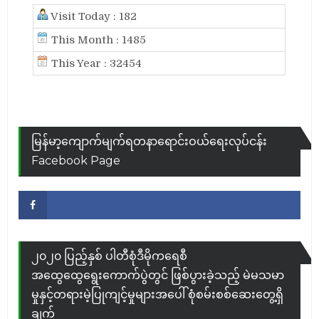
Visit Today : 182
This Month : 1485
This Year : 32454
မြန်မာ့ကျောက်မျက်ရတနာရောင်းဝယ်ရေးလုပ်ငန်း
Facebook Page
Facebook
၂၀၂၀ ပြည့်နှစ် ပါတီစုံဒီမိုကရေစီ
အထွေထွေရွေးကောက်ပွဲတွင် ဖြစ်ပွားခဲ့သည့် မဲမသမာ
မှုနှင့်တရားမဲ့ပြုကျင့်မှုများအပေါ် စုံစမ်းစစ်ဆေးတွေ့ရှိ
ချက်