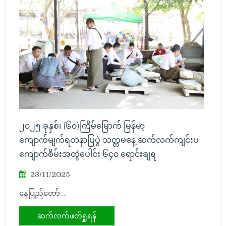
၂၀၂၅ ခုနှစ်၊ (၆၀)ကြိမ်မြောက် မြန်မာ့
ကျောက်မျက်ရတနာပြပွဲ သတ္တမနေ့ ဆက်လက်ကျင်းပ
ကျောက်စိမ်းအတွဲပေါင်း ၆၄၀ ရောင်းချရ
23/11/2025
နေပြည်တော်…
ဆက်လက်ဖတ်ရှုရန်