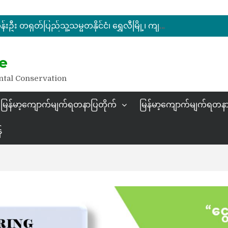
မြန်မာ့ကျောက်မျက်ရတနာပြပွဲ ဗဟိုကော်မတီ (ပထမအကြိမ်)အစည်းအဝေး ကျင်းပ
ပြည်ထောင်စုဝန်ကြီး ဦးဆန်းဦး တရုတ်ပြည်သူ့သမ္မတနိုင်ငံ၊ ရွှေလီမြို့၊ ကျယ်ဂေါင်နယ်စပ်ကုန်သွယ်ရေးဇုန်တွင် မြန်မာ့ကျောက်မျက်ရတနာပြပွဲ တက်ရောက်ဖွင့်လှစ်
နိုင်ငံတော်သမ္မတ ဦးမင်းအောင်လှိုင် မိုးကုတ်ရတနာမြေမှရှာဖွေတွေ့ရှိသည့် ထူးခြားလှပပြီး အရွယ်အစားကြီးမားသည့် နီလာအရိုင်းတုံးကြီးအားကြည့်ရှု
e
မြန်မာ့ကျောက်မျက်ရတနာပြပွဲ ဗဟိုကော်မတီ (ပထမအကြိမ်)အစည်းအဝေး ကျင်းပ
ntal Conservation
မြန်မာ့ကျောက်မျက်ရတနာပြတိုက်
မြန်မာ့ကျောက်မျက်ရတနာ
်