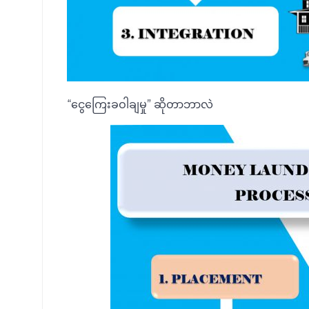
“ငွေကြေးခဝါချမှု” ဆိုတာဘာလဲ