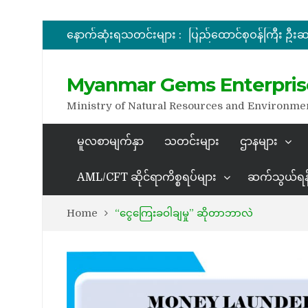
အိတ်ဖွင့်တင်ဒါခေါ်ယူခြင်း
နောက်ဆုံးရသတင်းများ :
အိတ်ဖွင့်တင်ဒါခေါ်ယူခြင်း
Myanmar Gems Enterpris
အိတ်ဖွင့်တင်ဒါခေါ်ယူခြင်း
Ministry of Natural Resources and Environme
မူလစာမျက်နှာ
သတင်းများ
ဌာနများ
AML/CFT ဆိုင်ရာကိစ္စရပ်များ
ဆက်သွယ်ရန
Home
“ငွေကြေးခဝါချမှု” ဆိုတာဘာလဲ