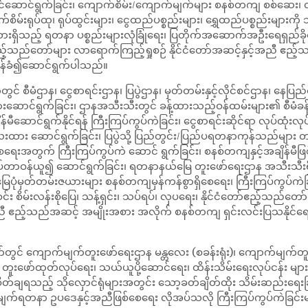
ောင်ဆောင်ရွက်ခြင်း၊ ကျောက်စိမ်း/ကျောက်မျက်များ စနစ်တကျ စစ်ဆေး၊ လက
ိမ်းရုပ်ထု၊ ရုပ်ထွင်းများ၊ ငွေထည်ပစ္စည်းများ၊ ရွှေထည်ပစ္စည်းများကို သ
ရှိသည့် ရတနာ ပစ္စည်းများလုံခြုံရေး၊ ပြတိုက်အဆောက်အဦးရေရှည်ခိုင်ခံ
ံတော် ဧည့်သည်တော်များ လာရောက်ကြည့်ရှုစဉ် နိုင်ငံတော်အဆင့်နှင့်အည
တာဝန်ခံ၍ဆောင်ရွက်ပါသည်။
ာန၊ ငွေစာရင်းဌာန၊ ပြပွဲဌာန၊ မှတ်တမ်းနှင့်လိုင်စင်ဌာန၊ နေပြည်တော်
်များဆောင်ရွက်ခြင်း၊ ဌာနအသီးသီးတွင် ခန့်ထားသည့်ဝန်ထမ်းများ၏ စီမံခန
မီဆောင်ရွက်နိုင်ရန် ကြီးကြပ်ကွပ်ကဲခြင်း၊ ငွေစာရင်းဆိုင်ရာ လုပ်ထုံး
လေးထား ဆောင်ရွက်ခြင်း၊ ပြပွဲသို့ ပြည်တွင်း/ပြည်ပရတနာကုန်သည်များ 
စ်စေရေးအတွက် ကြီးကြပ်ကွပ်ကဲ ဆောင် ရွက်ခြင်း၊ စနစ်တကျနှင့်အချိန်မီ
ပ်တာဝန်ယူ၍ ဆောင်ရွက်ခြင်း၊ ရတနာနယ်မြေ တူးဖော်ရေးဌာန အသီးသီးရှိ
ုံမှတ်တမ်းဇယားများ စနစ်တကျမှန်ကန်စွာရှိစေရေး၊ ကြီးကြပ်ကွပ်ကဲခြင
်ဝင်း စိမ်းလန်းစိုပြေ၊ သန့်ရှင်း၊ သပ်ရပ်၊ လှပရေး၊ နိုင်ငံတော်ဧည့်သည်တော
အညီ ဧည့်သည်အဆင့် အမျိုးအစား အလိုက် စနစ်တကျ ရှင်းလင်းပြသနိုင်ရေး 
ျောက်မျက်တူးဖော်ရေးဌာန မန္တလေး (စခန်းရုံး)၊ ကျောက်မျက်တူးဖေ
ျားရှိ တူးဖော်ထုတ်လုပ်ရေး၊ သယ်ယူပို့ဆောင်ရေး၊ ထိန်းသိမ်းရေးလုပ်ငန်း
ြုံစိတ်ချရသည့် သိုလှောင်ရုံများအတွင်း သော့ခတ်ချိတ်ထိုး သိမ်းဆည်
က်မျက်ရတနာ ဥပဒေနှင့်အညီဖြစ်စေရေး လိုအပ်သလို ကြီးကြပ်ကွပ်ကဲခြင်းမျ