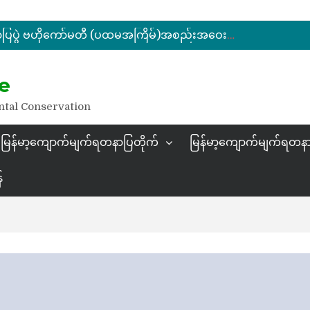
ပြည်ထောင်စုဝန်ကြီး ဦးဆန်းဦး မြန်မာ့ကျောက်မျက်ရတနာပြတိုက် (နေပြည်တော်) အကြီးစားပြုပြင်နေမှုများအား ကြည့်ရှုစစ်ဆေး
မြန်မာ့ကျောက်မျက်ရတနာပြပွဲ ဗဟိုကော်မတီ (ပထမအကြိမ်)အစည်းအဝေး ကျင်းပ
ပြည်ထောင်စုဝန်ကြီး ဦးဆန်းဦး တရုတ်ပြည်သူ့သမ္မတနိုင်ငံ၊ ရွှေလီမြို့၊ ကျယ်ဂေါင်နယ်စပ်ကုန်သွယ်ရေးဇုန်တွင် မြန်မာ့ကျောက်မျက်ရတနာပြပွဲ တက်ရောက်ဖွင့်လှစ်
နိုင်ငံတော်သမ္မတ ဦးမင်းအောင်လှိုင် မိုးကုတ်ရတနာမြေမှရှာဖွေတွေ့ရှိသည့် ထူးခြားလှပပြီး အရွယ်အစားကြီးမားသည့် နီလာအရိုင်းတုံးကြီးအားကြည့်ရှု
e
ပြည်ထောင်စုဝန်ကြီး ဦးဆန်းဦး မြန်မာ့ကျောက်မျက်ရတနာပြတိုက် (နေပြည်တော်) အကြီးစားပြုပြင်နေမှုများအား ကြည့်ရှုစစ်ဆေး
ntal Conservation
မြန်မာ့ကျောက်မျက်ရတနာပြတိုက်
မြန်မာ့ကျောက်မျက်ရတနာ
်