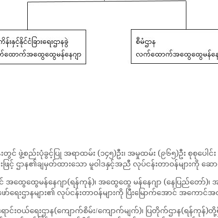
့စည်းပုံခွင့်ပြု အရာထမ်း (၁၄၅)ဦး၊ အမှုထမ်း (၉၆၅)ဦး စုစုပေါင်း (၁
ဦးဖြင့် ဌာန၏ချမှတ်ထားသော မူဝါဒနှင့်အညီ လုပ်ငန်းတာဝန်များကို ဆေ
င် အထွေထွေမန်နေဂျာ(ရန်ကုန်)၊ အထွေထွေ မန်နေဂျာ (နေပြည်တော်)
့် နယ်တူးဖော်ရေးဌာနများ၏ လုပ်ငန်းတာဝန်များကို ပြီးမြောက်အောင် အကေ
ယ်ရေးဌာန(ကျောက်စိမ်း/ကျောက်မျက်)၊ ပြတိုက်ဌာန(ရန်ကုန်)တို့ရှိပ