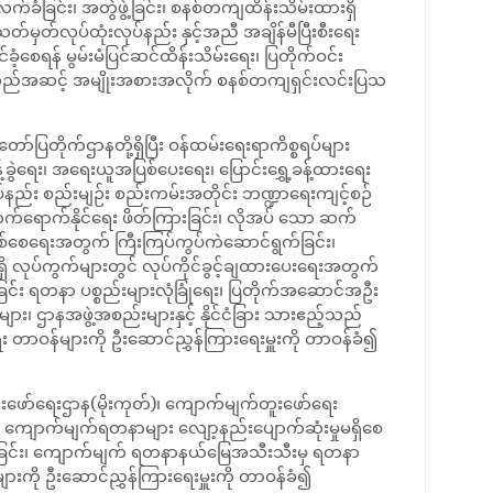
်ခံခြင်း၊ အတွဲဖွဲ့ခြင်း၊ စနစ်တကျထိန်းသိမ်းထားရှိ
တ်မှတ်လုပ်ထုံးလုပ်နည်း နှင့်အညီ အချိန်မီပြီးစီးရေး
့စေရန် မွမ်းမံပြင်ဆင်ထိန်းသိမ်းရေး၊ ပြတိုက်ဝင်း
ီ ဧည့်သည်အဆင့် အမျိုးအစားအလိုက် စနစ်တကျရှင်းလင်းပြသ
ပြတိုက်ဌာနတို့ရှိပြီး ဝန်ထမ်းရေးရာကိစ္စရပ်များ
့်ခွဲရေး၊ အရေးယူအပြစ်ပေးရေး၊ ပြောင်းရွှေ့ခန့်ထားရေး
လုပ်နည်း စည်းမျဉ်း စည်းကမ်းအတိုင်း ဘဏ္ဍာရေးကျင့်စဉ်
တက်ရောက်နိုင်ရေး ဖိတ်ကြားခြင်း၊ လိုအပ် သော ဆက်
ဖြစ်စေရေးအတွက် ကြီးကြပ်ကွပ်ကဲဆောင်ရွက်ခြင်း၊
 လုပ်ကွက်များတွင် လုပ်ကိုင်ခွင့်ချထားပေးရေးအတွက်
်း ရတနာ ပစ္စည်းများလုံခြုံရေး၊ ပြတိုက်အဆောင်အဦး
်များ၊ ဌာနအဖွဲ့အစည်းများနှင့် နိုင်ငံခြား သားဧည့်သည်
တာဝန်များကို ဦးဆောင်ညွှန်ကြားရေးမှူးကို တာဝန်ခံ၍
ာ်ရေးဌာန(မိုးကုတ်)၊ ကျောက်မျက်တူးဖော်ရေး
 များ ကျောက်မျက်ရတနာများ လျော့နည်းပျောက်ဆုံးမှုမရှိစေ
းရေးခြင်း၊ ကျောက်မျက် ရတနာနယ်မြေအသီးသီးမှ ရတနာ
ားကို ဦးဆောင်ညွှန်ကြားရေးမှူးကို တာဝန်ခံ၍