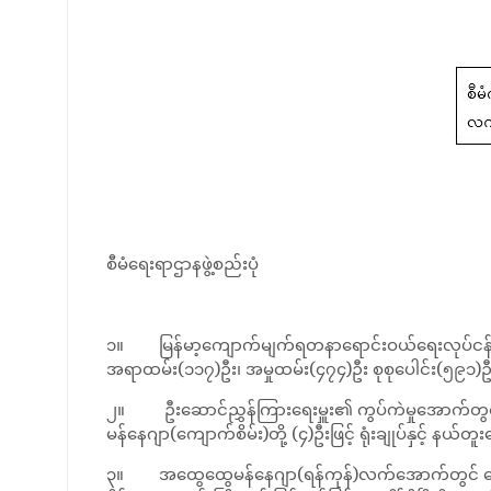
စီမံရေးရာဌာနဖွဲ့စည်းပုံ
၁။ မြန်မာ့ကျောက်မျက်ရတနာရောင်းဝယ်ရေးလုပ်ငန်းတွင် ဖွဲ
အရာထမ်း(၁၁၇)ဦး၊ အမှုထမ်း(၄၇၄)ဦး စုစုပေါင်း(၅၉၁)
၂။ ဦးဆောင်ညွှန်ကြားရေးမှူး၏ ကွပ်ကဲမှုအောက်တွ
မန်နေဂျာ(ကျောက်စိမ်း)တို့ (၄)ဦးဖြင့် ရုံးချုပ်နှင
၃။ အထွေထွေမန်နေဂျာ(ရန်ကုန်)လက်အောက်တွင် ရောင်းဝ