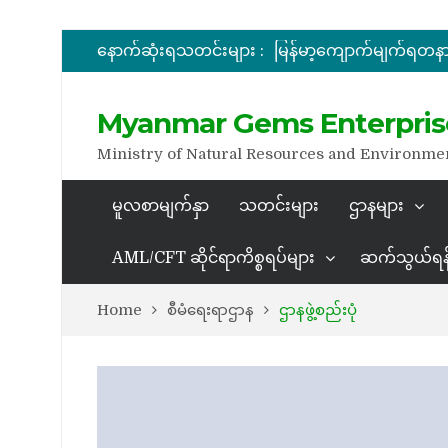
အိတ်ဖွင့်တင်ဒါခေါ်ယူခြင်း
နောက်ဆုံးရသတင်းများ :
Myanmar Gems Enterpris
အိတ်ဖွင့်တင်ဒါခေါ်ယူခြင်း
Ministry of Natural Resources and Environme
မူလစာမျက်နှာ
သတင်းများ
ဌာနများ
AML/CFT ဆိုင်ရာကိစ္စရပ်များ
ဆက်သွယ်ရန
Home
စီမံရေးရာဌာန
ဌာနဖွဲ့စည်းပုံ