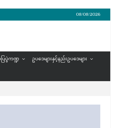
08/08/2026
ပြပွဲကဏ္ဍ
ဥပဒေများနှင့်နည်းဥပဒေများ