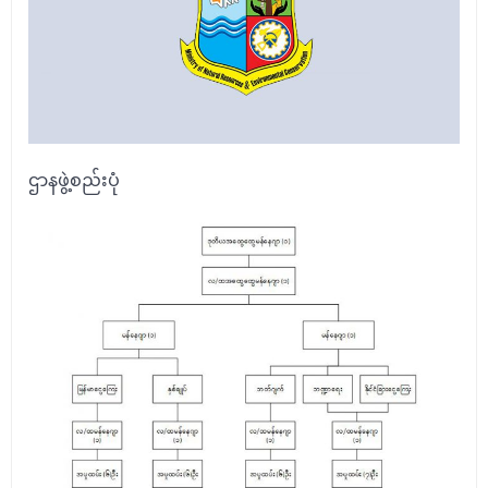
ဌာနဖွဲ့စည်းပုံ