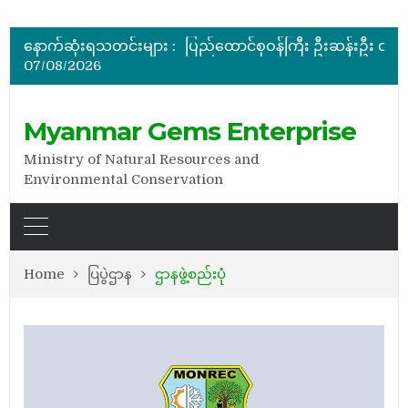
ပြည်ထောင်စုဝန်ကြီး ဦးဆန်းဦး မြန်မာ့ကျောက်မျက်ရတနာပြတိုက် (နေပြည်တော်) အကြီးစားပြုပြင်နေမှ
မြန်မာ့ကျောက်မျက်ရတနာပြပွဲ ဗဟိုကော်မတီ (ပထမအကြိမ်)အစ
နောက်ဆုံးရသတင်းများ :
ပြည်ထောင်စုဝန်ကြီး ဦးဆန်းဦး တရုတ်ပြည်သူ့သမ္မတနိုင်
07/08/2026
နိုင်ငံတော်သမ္မတ ဦးမင်းအောင်လှိုင် မိုးကုတ်ရတနာမြေမှရှာဖွေတွေ့ရှိသည့် ထူးခြားလှပပြီး အရွယ်အစားကြီးမားသည့် နီ
အိတ်ဖွင့်တင်ဒါခေါ်ယူခြင်း
ပြည်ထောင်စုဝန်ကြီး ဦးဆန်းဦး မြန်မာ့ကျောက်မျက်ရတနာပြတိုက် (နေပြည်တော်) အကြီးစားပြုပြင်နေမှ
Myanmar Gems Enterprise
Ministry of Natural Resources and
Environmental Conservation
Home
ပြပွဲဌာန
ဌာနဖွဲ့စည်းပုံ