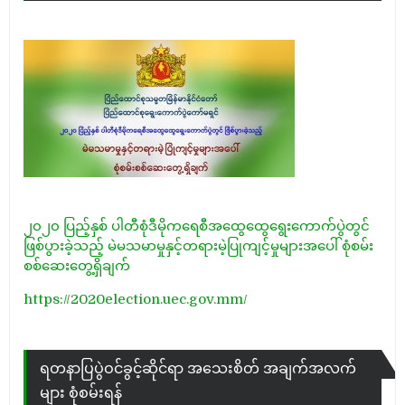
၂၀၂၀ ပြည့်နှစ် ပါတီစုံဒီမိုကရေစီအထွေထွေရွေးကောက်ပွဲတွင်
ဖြစ်ပွားခဲ့သည့် မဲမသမာမှုနှင့်တရားမဲ့ပြုကျင့်မှုများအပေါ် စုံစမ်း
စစ်ဆေးတွေ့ရှိချက်
https://2020election.uec.gov.mm/
ရတနာပြပွဲဝင်ခွင့်ဆိုင်ရာ အသေးစိတ် အချက်အလက်
များ စုံစမ်းရန်