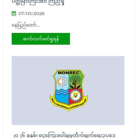
ပတ္တမြားကြီးအား ကြည့်ရှု
07/05/2026
နေပြည်တော်…
ဆက်လက်ဖတ်ရှုရန်
၂၀၂၆ ခုနှစ်၊ ငွေကြေးခဝါချမှုတိုက်ဖျက်ရေးဥပဒေ