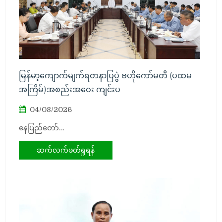
မြန်မာ့ကျောက်မျက်ရတနာပြပွဲ ဗဟိုကော်မတီ (ပထမ
အကြိမ်)အစည်းအဝေး ကျင်းပ
04/08/2026
နေပြည်တော်…
ဆက်လက်ဖတ်ရှုရန်