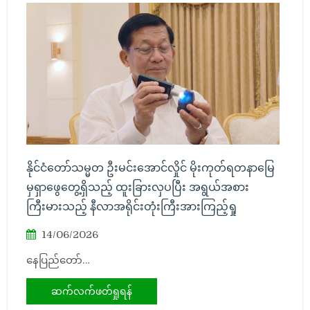
နိုင်ငံတော်သမ္မတ ဦးမင်းအောင်လှိုင် မိုးကုတ်ရတနာမြေ
မှရှာဖွေတွေ့ရှိသည့် ထူးခြားလှပပြီး အရွယ်အစား
ကြီးမားသည့် နီလာအရိုင်းတုံးကြီးအားကြည့်ရှု
14/06/2026
နေပြည်တော်…
ဆက်လက်ဖတ်ရှုရန်