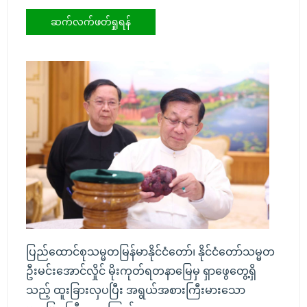
ဆက်လက်ဖတ်ရှုရန်
ပြည်ထောင်စုသမ္မတမြန်မာနိုင်ငံတော်၊ နိုင်ငံတော်သမ္မတ
ဦးမင်းအောင်လှိုင် မိုးကုတ်ရတနာမြေမှ ရှာဖွေတွေ့ရှိ
သည့် ထူးခြားလှပပြီး အရွယ်အစားကြီးမားသော