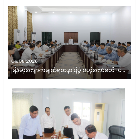
04/08/2026
မြန်မာ့ကျောက်မျက်ရတနာပြပွဲ ဗဟိုကော်မတီ (ပထမအကြိမ်)အစည်းအဝေး ကျင်းပ