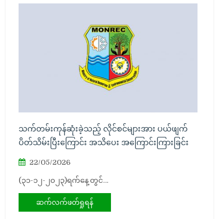
သက်တမ်းကုန်ဆုံးခဲ့သည့် လိုင်စင်များအား ပယ်ဖျက်
ပိတ်သိမ်းပြီးကြောင်း အသိပေး အကြောင်းကြားခြင်း
22/05/2026
(၃၁-၁၂-၂၀၂၃)ရက်နေ့တွင်…
ဆက်လက်ဖတ်ရှုရန်