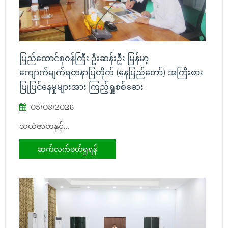
ပြည်ထောင်စုဝန်ကြီး ဦးဆန်းဦး မြန်မာ့
ကျောက်မျက်ရတနာပြတိုက် (နေပြည်တော်) အကြီးစား
ပြုပြင်နေမှုများအား ကြည့်ရှုစစ်ဆေး
05/08/2026
သယံဇာတနှင့်…
ဆက်လက်ဖတ်ရှုရန်