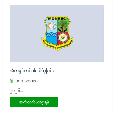
အိတ်ဖွင့်တင်ဒါခေါ်ယူခြင်း
09/06/2026
၂၀၂၆…
ဆက်လက်ဖတ်ရှုရန်