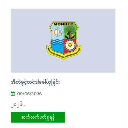
အိတ်ဖွင့်တင်ဒါခေါ်ယူခြင်း
09/06/2026
၂၀၂၆…
ဆက်လက်ဖတ်ရှုရန်