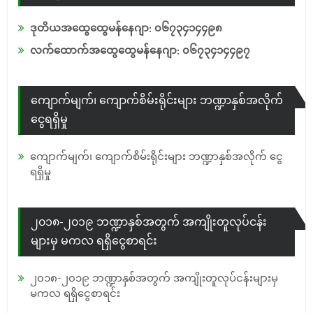
ဒုတိယအထွေထွေမန်နေဂျာ: ၀၆၇၃၄၁၄၄၉၈
လက်ထောက်အထွေထွေမန်နေဂျာ: ၀၆၇၃၄၁၄၄၉၇
ကျောက်မျက်၊ ကျောက်စိမ်းရိုင်းများ ဘဏ္ဍာနှစ်အလိုက်
ငွေရရှိမှု
ကျောက်မျက်၊ ကျောက်စိမ်းရိုင်းများ ဘဏ္ဍာနှစ်အလိုက် ငွေ
ရရှိမှု
၂၀၁၈-၂၀၁၉ ဘဏ္ဍာနှစ်အတွက် အကျိုးတူလုပ်ငန်း
များမှ မကလ ရရှိငွေစာရင်း
၂၀၁၈-၂၀၁၉ ဘဏ္ဍာနှစ်အတွက် အကျိုးတူလုပ်ငန်းများမှ
မကလ ရရှိငွေစာရင်း