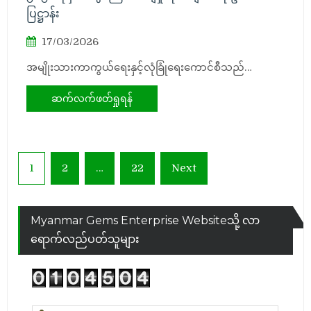
ပြဋ္ဌာန်း
17/03/2026
အမျိုးသားကာကွယ်ရေးနှင့်လုံခြုံရေးကောင်စီသည်…
ဆက်လက်ဖတ်ရှုရန်
Posts
1
2
…
22
Next
pagination
Myanmar Gems Enterprise Websiteသို့ လာ
ရောက်လည်ပတ်သူများ