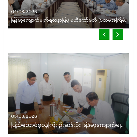
14/06/2026
04/08/2026
နိုင်ငံတော်သမ္မတ ဦးမင်းအောင်လှိုင် မိုးကုတ်ရတနာမြေမှရှာဖွေတွေ့ရှိသည့် ထူးခြားလှပပြီး အရွယ်အစားကြီးမားသည့် နီလာအရိုင်းတုံးကြီးအားကြည့်ရှု
မြန်မာ့ကျောက်မျက်ရတနာပြပွဲ ဗဟိုကော်မတီ (ပထမအကြိမ်)အစည်းအဝေး ကျင်းပ
05/08/2026
22/07/2026
ပြည်ထောင်စုဝန်ကြီး ဦးဆန်းဦး မြန်မာ့ကျောက်မျက်ရတနာပြတိုက် (နေပြည်တော်) အကြီးစားပြုပြင်နေမှုများအား ကြည့်ရှုစစ်ဆေး
ပြည်ထောင်စုဝန်ကြီး ဦးဆန်းဦး တရုတ်ပြည်သူ့သမ္မတနိုင်ငံ၊ ရွှေလီမြို့၊ ကျယ်ဂေါင်နယ်စပ်ကုန်သွယ်ရေးဇုန်တွင် မြန်မာ့ကျောက်မျက်ရတနာပြပွဲ တက်ရောက်ဖွင့်လှစ်
09/05/2026
ပြည်ထောင်စုဝန်ကြီး ဦးဆန်းဦး မြန်မာ့ကျောက်မျက်ရတနာပြတိုက် (နေပြည်တော်) အကြီးစားပြုပြင်တည်ဆောက်မှု ကြည့်ရှုစစ်ဆေး
05/08/2026
ပြည်ထောင်စုဝန်ကြီး ဦးဆန်းဦး မြန်မာ့ကျောက်မျက်ရတနာပြတိုက် (နေပြည်တော်) အကြီးစားပြုပြင်နေမှုများအား ကြည့်ရှုစစ်ဆေး