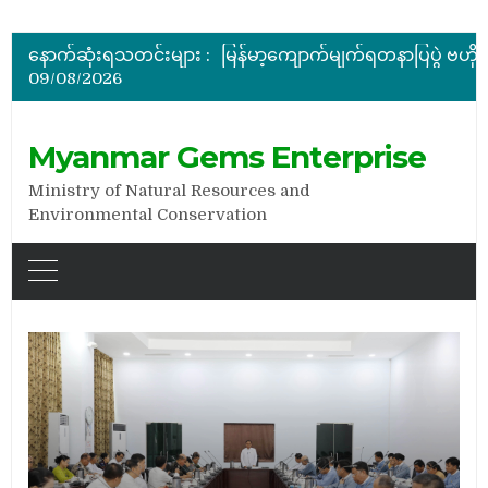
ပြည်ထောင်စုဝန်ကြီး ဦးဆန်းဦး မြန်မာ့ကျောက်မျက်ရတနာပြတိုက် (နေပြည်တော်) အကြီးစားပြုပြင်နေမှ
မြန်မာ့ကျောက်မျက်ရတနာပြပွဲ ဗဟိုကော်မတီ (ပထမအကြိမ်)အစ
နောက်ဆုံးရသတင်းများ :
ပြည်ထောင်စုဝန်ကြီး ဦးဆန်းဦး တရုတ်ပြည်သူ့သမ္မတနိုင်
09/08/2026
နိုင်ငံတော်သမ္မတ ဦးမင်းအောင်လှိုင် မိုးကုတ်ရတနာမြေမှရှာဖွေတွေ့ရှိသည့် ထူးခြားလှပပြီး အရွယ်အစားကြီးမားသည့် နီ
အိတ်ဖွင့်တင်ဒါခေါ်ယူခြင်း
ပြည်ထောင်စုဝန်ကြီး ဦးဆန်းဦး မြန်မာ့ကျောက်မျက်ရတနာပြတိုက် (နေပြည်တော်) အကြီးစားပြုပြင်နေမှ
Myanmar Gems Enterprise
Ministry of Natural Resources and
Environmental Conservation