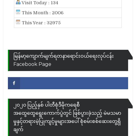
Visit Today : 134
This Month : 2006
This Year : 32975
မြန်မာ့ကျောက်မျက်ရတနာရောင်းဝယ်ရေးလုပ်ငန်း
Facebook Page
Facebook
၂၀၂၀ ပြည့်နှစ် ပါတီစုံဒီမိုကရေစီ
အထွေထွေရွေးကောက်ပွဲတွင် ဖြစ်ပွားခဲ့သည့် မဲမသမာ
မှုနှင့်တရားမဲ့ပြုကျင့်မှုများအပေါ် စုံစမ်းစစ်ဆေးတွေ့ရှိ
ချက်