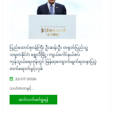
ပြည်ထောင်စုဝန်ကြီး ဦးဆန်းဦး တရုတ်ပြည်သူ့
သမ္မတနိုင်ငံ၊ ရွှေလီမြို့၊ ကျယ်ဂေါင်နယ်စပ်
ကုန်သွယ်ရေးဇုန်တွင် မြန်မာ့ကျောက်မျက်ရတနာပြပွဲ
တက်ရောက်ဖွင့်လှစ်
22/07/2026
သယံဇာတနှင့်…
ဆက်လက်ဖတ်ရှုရန်