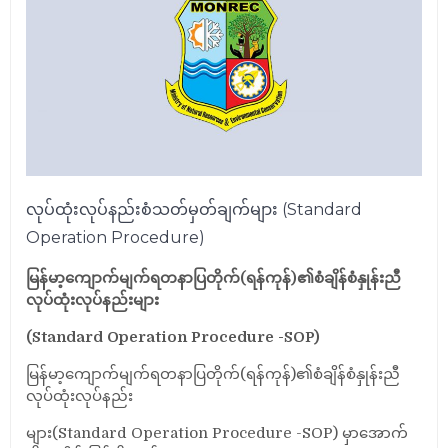
လုပ်ထုံးလုပ်နည်းစံသတ်မှတ်ချက်များ (Standard
Operation Procedure)
မြန်မာ့ကျောက်မျက်ရတနာပြတိုက်(ရန်ကုန်)၏စံချိန်စံနှုန်းညီ
လုပ်ထုံးလုပ်နည်းများ
(Standard Operation Procedure -SOP)
မြန်မာ့ကျောက်မျက်ရတနာပြတိုက်(ရန်ကုန်)၏စံချိန်စံနှုန်းညီ
လုပ်ထုံးလုပ်နည်း
များ(Standard Operation Procedure -SOP) မှာအောက်