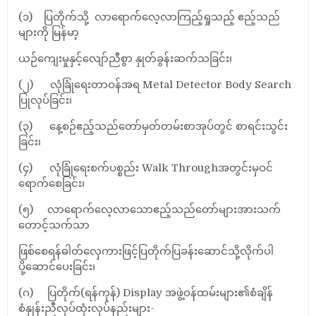
(၁) ပြတိုက်သို့ လာရောက်လေ့လာကြည့်ရှုသည့် ဧည့်သည်
များကို မြန်မာ့
ယဉ်ကျေးမှုနှင့်လျော်ညီစွာ နှုတ်ခွန်းဆက်သခြင်း၊
(၂) လုံခြုံရေးတာဝန်အရ Metal Detector Body Search
ပြုလုပ်ခြင်း၊
(၃) နေ့စဉ်ဧည့်သည်တော်မှတ်တမ်းစာအုပ်တွင် စာရင်းသွင်း
ခြင်း၊
(၄) လုံခြုံရေးစက်ပစ္စည်း Walk Throughအတွင်းမှဝင်
ရောက်စေခြင်း၊
(၅) လာရောက်လေ့လာသောဧည့်သည်တော်များအားသက်
တောင့်သက်သာ
ဖြစ်စေရန်ဓါတ်လှေကားဖြင့်ပြတိုက်ပြခန်းဆောင်သို့လိုက်ပါ
ပို့ဆောင်ပေးခြင်း၊
(ဂ) ပြတိုက်(ရန်ကုန်) Display အဖွဲ့ဝန်ထမ်းများ၏စံချိန်
စံနှုန်းညီလုပ်ထုံးလုပ်နည်းများ-