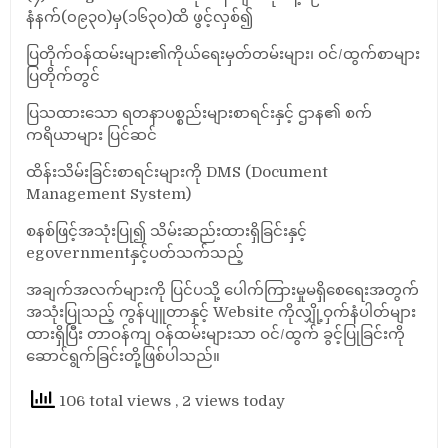
နံနက်(၀၉၃၀)မှ(၁၆၃၀)ထိ ဖွင့်လှစ်၍
ပြတိုက်ဝန်ထမ်းများ၏ကိုယ်ရေးမှတ်တမ်းများ၊ ဝင်/ထွက်စာများ
ပြတိုက်တွင်
ပြသထားသော ရတနာပစ္စည်းများစာရင်းနှင့် ဌာန၏ စက်
ကရိယာများ ပြင်ဆင်
ထိန်းသိမ်းခြင်းစာရင်းများကို DMS (Document
Management System)
စနစ်ဖြင့်အသုံးပြု၍ သိမ်းဆည်းထားရှိခြင်းနှင့်
egovernmentနှင့်ပတ်သက်သည့်
အချက်အလက်များကို ပြင်ပသို့ ပေါက်ကြားမှုမရှိစေရေးအတွက်
အသုံးပြုသည့် ကွန်ပျူတာနှင့် Website ကိုလျှို့ဝှက်နံပါတ်များ
ထားရှိပြီး တာဝန်ကျ ဝန်ထမ်းများသာ ဝင်/ထွက် ခွင့်ပြုခြင်းကို
ဆောင်ရွက်ခြင်းတို့ဖြစ်ပါသည်။
106 total views
, 2 views today