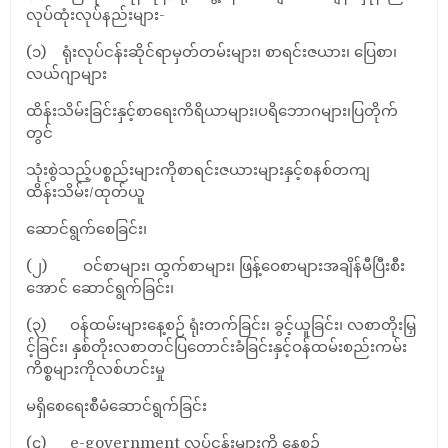
လုပ်ထုံးလုပ်နည်းများ-
(၁) ရုံးလုပ်ငန်းဆိုင်ရာမှတ်တမ်းများ၊ စာရင်းဇယား၊ ပြေစာ၊
လယ်ဂျာများ
ထိန်းသိမ်းခြင်းနှင့်စာရေးကိရိယာများ၊ပရိဘောဂများ၊ပြတိုက်
တွင်
သုံးစွဲသည့်ပစ္စည်းများကိုစာရင်းဇယားများနှင့်စနစ်တကျ
ထိန်းသိမ်း/ထုတ်ယူ
ဆောင်ရွက်စေခြင်း၊
(၂) ဝင်စာများ၊ ထွက်စာများ၊ ဖြန့်ဝေစာများအချိန်မီပြီးစီး
အောင် ဆောင်ရွက်ခြင်း၊
(၃) ဝန်ထမ်းများနေ့စဉ် ရုံးတက်ခြင်း၊ ခွင့်ယူခြင်း၊ လစာတိုးမြှ
င့်ခြင်း၊ နှစ်တိုးလစာတင်ပြတောင်းခံခြင်းနှင့်ဝန်ထမ်းစည်းကမ်း
ကိစ္စများကိုလစ်ဟင်းမှု
မရှိစေရေးစီမံဆောင်ရွက်ခြင်း
(၄) e-government လုပ်ငန်းများကို နေ့စဉ်