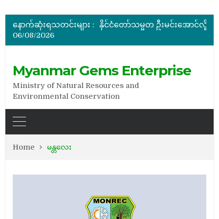
မြန်မာ့ကျောက်မျက်ရတနာပြပွဲ ဗဟိုကော်မတီ (ပထမအကြိမ်)အစ
ပြည်ထောင်စုဝန်ကြီး ဦးဆန်းဦး တရုတ်ပြည်သူ့သမ္မတနိုင်
နောက်ဆုံးရသတင်းများ :
နိုင်ငံတော်သမ္မတ ဦးမင်းအောင်လှိုင် မိုးကုတ်ရတနာမြေမှရှာဖွေတွေ့ရှိသည့် ထူးခြားလှပပြီး အရွယ်အစားကြီးမားသည့် နီ
06/08/2026
အိတ်ဖွင့်တင်ဒါခေါ်ယူခြင်း
အိတ်ဖွင့်တင်ဒါခေါ်ယူခြင်း
မြန်မာ့ကျောက်မျက်ရတနာပြပွဲ ဗဟိုကော်မတီ (ပထမအကြိမ်)အစ
Myanmar Gems Enterprise
Ministry of Natural Resources and
Environmental Conservation
Home
မန္တလေး