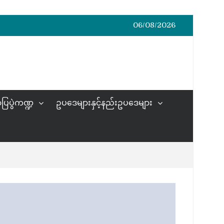
06/08/2026
ပြပွဲကဏ္ဍ
ဥပဒေများနှင့်နည်းဥပဒေများ