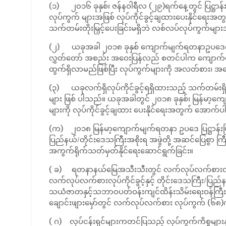
(၁) ၂၀၁၆ ခုနှစ်၊ ဇန်နဝါရီလ (၂၉)ရက်နေ့တွင် ပြဋ္
လုပ်ကွက် များအဖြစ် လုပ်ကိုင်ခွင့်ချထားပေးနိုင်ရေးအ
သက်တမ်းတိုးမြှင့်ပေးခြင်းမရှိဘဲ လစ်လပ်လုပ်ကွက်များ
(၂) ယခုအခါ ၂၀၁၈ ခုနှစ် ကျောက်မျက်ရတနာဥပဒေကို ဒ
လွှတ်တော် အစည်း အဝေးပြန်လည် စတင်ပါက ကျောက်
ထွက်ရှိလာမည်ဖြစ်ပြီး လုပ်ကွက်များကို အလတ်စား၊ အ
(၃) ယခုလက်ရှိလုပ်ကိုင်ခွင့်ရရှိထားသည့် သက်တမ်းရှိ
များ ဖြစ် ပါသည်။ ယခုအခါတွင် ၂၀၁၈ ခုနှစ်၊ မြန်
များကို လုပ်ကိုင်ခွင့်ချထား ပေးနိုင်ရေးအတွက် အောက်
(က) ၂၀၁၈ မြန်မာ့ကျောက်မျက်ရတနာ ဥပဒေ ပြဋ္ဌာန်းပ
ပြည်နယ်/တိုင်းဒေသကြီးအစိုးရ အဖွဲတို့ အဆင်ပြေစွာ ကြီ
အကွက်ရိုက်သတ်မှတ်နိုင်ရေးဆောင်ရွက်ခြင်း။
( ခ) ရတနာနယ်မြေအသီးသီးတွင် လက်လုပ်လက်စားလုပ်
လက်လုပ်လက်စားလုပ်ကိုင်ခွင့်နှင့် တိုင်းဒေသကြီး/ပြည်
သယံဇာတနှင့်သဘာဝပတ်ဝန်းကျင်ထိန်းသိမ်းရေးဝန်ကြီးဌာန
ချောင်းဖျားမှော်တွင် လက်လုပ်လက်စား လုပ်ကွက် (၆၈)ကွ
( ဂ) လုပ်ငန်းရှင်များကတင်ပြသည့် လုပ်ကွက်ကိစ္စများနှင