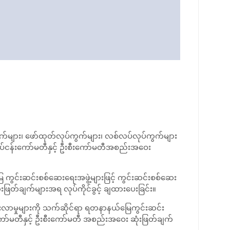
များ၊ ဖော်ထုတ်လုပ်ကွက်များ၊ လစ်လပ်လုပ်ကွက်များ
လုပ်ငန်းကော်မတီနှင့် ဦးစီးကော်မတီအစည်းအဝေး
းဆင်းစစ်ဆေးရေးအဖွဲ့များဖြင့် ကွင်းဆင်းစစ်ဆေး
ြတ်ချက်များအရ လုပ်ကိုင်ခွင့် ချထားပေးခြင်း။
းလာမှုများကို သက်ဆိုင်ရာ ရတနာနယ်မြေကွင်းဆင်း
ကော်မတီနှင့် ဦးစီးကော်မတီ အစည်းအဝေး ဆုံးဖြတ်ချက်