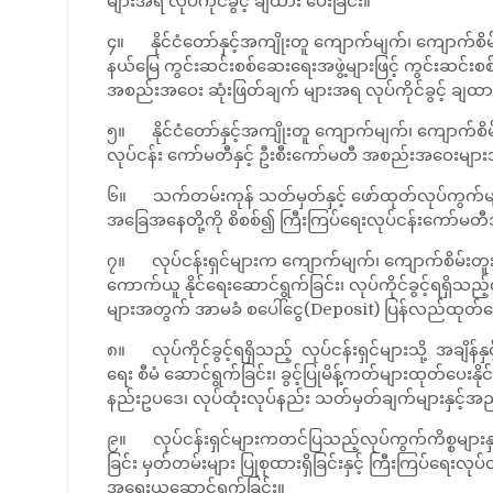
များအရ လုပ်ကိုင်ခွင့် ချထား ပေးခြင်း။
၄။ နိုင်ငံတော်နှင့်အကျိုးတူ ကျောက်မျက်၊ ကျောက်စိမ်
နယ်မြေ ကွင်းဆင်းစစ်ဆေးရေးအဖွဲ့များဖြင့် ကွင်းဆင်း
အစည်းအဝေး ဆုံးဖြတ်ချက် များအရ လုပ်ကိုင်ခွင့် ချထာ
၅။ နိုင်ငံတော်နှင့်အကျိုးတူ ကျောက်မျက်၊ ကျောက်စိမ်
လုပ်ငန်း ကော်မတီနှင့် ဦးစီးကော်မတီ အစည်းအဝေးများသိ
၆။ သက်တမ်းကုန် သတ်မှတ်နှင့် ဖော်ထုတ်လုပ်ကွက်များကိ
အခြေအနေတို့ကို စိစစ်၍ ကြီးကြပ်ရေးလုပ်ငန်းကော်မတ
၇။ လုပ်ငန်းရှင်များက ကျောက်မျက်၊ ကျောက်စိမ်းတူးဖ
ကောက်ယူ နိုင်ရေးဆောင်ရွက်ခြင်း၊ လုပ်ကိုင်ခွင့်ရရှိသည
များအတွက် အာမခံ စပေါ်ငွေ(Deposit) ပြန်လည်ထုတ်ပေးန
၈။ လုပ်ကိုင်ခွင့်ရရှိသည့် လုပ်ငန်းရှင်များသို့ အချိန
ရေး စီမံ ဆောင်ရွက်ခြင်း၊ ခွင့်ပြုမိန့်ကတ်များထုတ်ပ
နည်းဥပဒေ၊ လုပ်ထုံးလုပ်နည်း သတ်မှတ်ချက်များနှင့်အည
၉။ လုပ်ငန်းရှင်များကတင်ပြသည့်လုပ်ကွက်ကိစ္စများနှင့်
ခြင်း မှတ်တမ်းများ ပြုစုထားရှိခြင်းနှင့် ကြီးကြပ်ရေ
အရေးယူဆောင်ရွက်ခြင်း။