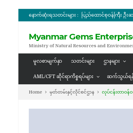
အိတ်ဖွင့်တင်ဒါခေါ်ယူခြင်း
နောက်ဆုံးရသတင်းများ :
အိတ်ဖွင့်တင်ဒါခေါ်ယူခြင်း
Myanmar Gems Enterpris
အိတ်ဖွင့်တင်ဒါခေါ်ယူခြင်း
Ministry of Natural Resources and Environme
မူလစာမျက်နှာ
သတင်းများ
ဌာနများ
AML/CFT ဆိုင်ရာကိစ္စရပ်များ
ဆက်သွယ်ရန
Home
မှတ်တမ်းနှင့်လိုင်စင်ဌာန
လုပ်ငန်းတာဝန်ဝ