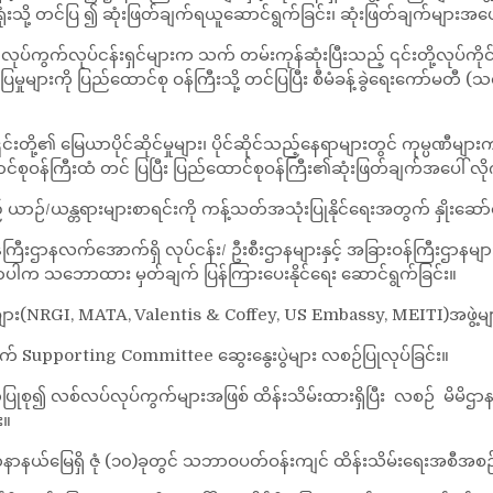
ကြီးရုံးသို့ တင်ပြ ၍ ဆုံးဖြတ်ချက်ရယူဆောင်ရွက်ခြင်း၊ ဆုံးဖြတ်ချက်များ
လုပ်ကွက်လုပ်ငန်းရှင်များက သက် တမ်းကုန်ဆုံးပြီးသည့် ၎င်းတို့လုပ်ကိုင်ခွ
ပြမှုများကို ပြည်ထောင်စု ဝန်ကြီးသို့ တင်ပြပြီး စီမံခန့်ခွဲရေးကော်မတီ (
၏ မြေယာပိုင်ဆိုင်မှုများ၊ ပိုင်ဆိုင်သည့်နေရာများတွင် ကုမ္ပဏီများက 
စုဝန်ကြီးထံ တင် ပြပြီး ပြည်ထောင်စုဝန်ကြီး၏ဆုံးဖြတ်ချက်အပေါ် လို
ယာဉ်/ယန္တရားများစာရင်းကို ကန့်သတ်အသုံးပြုနိုင်ရေးအတွက် နှိုးဆော်
ီးဌာနလက်အောက်ရှိ လုပ်ငန်း/ ဦးစီးဌာနများနှင့် အခြားဝန်ကြီးဌာနမ
ါက သဘောထား မှတ်ချက် ပြန်ကြားပေးနိုင်ရေး ဆောင်ရွက်ခြင်း။
(NRGI, MATA, Valentis & Coffey, US Embassy, MEITI)အဖွဲ့များနှင့် 
 Supporting Committee ဆွေးနွေးပွဲများ လစဉ်ပြုလုပ်ခြင်း။
ုစု၍ လစ်လပ်လုပ်ကွက်များအဖြစ် ထိန်းသိမ်းထားရှိပြီး လစဉ် မိမ
း။
တနာနယ်မြေရှိ ဇုံ (၁၀)ခုတွင် သဘာဝပတ်ဝန်းကျင် ထိန်းသိမ်းရေးအစီအစဉ်