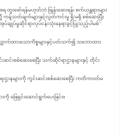
်အရ တူးဖော်ရန်မဟုတ်ဘဲ ဖြုန်းဆေးရန်၊ စက်ယန္တရားများ
့်သတ်ချက်များနှင့်လွတ်ကင်းမှု ရှိ/မရှိ စစ်ဆေးပြီး
ျုပ်မှုဆိုင်ရာလုပ်ငန်းသုံးနေရာခွင့်ပြုသည့်ပါမစ်”
ြလျှောက်ထားသောကိစ္စများနှင့်‌ပတ်သက်၍ သဘောထား
းစစ်ဆေးစေပြီး သက်ဆိုင်ရာဌာနများနှင့် တိုင်း
်ရေးဌာနများကို ကွင်းဆင်းစစ်ဆေးစေပြီး ကတိကဝတ်မ
ားကို ဖြေရှင်းဆောင်ရွက်ပေးခြင်း။