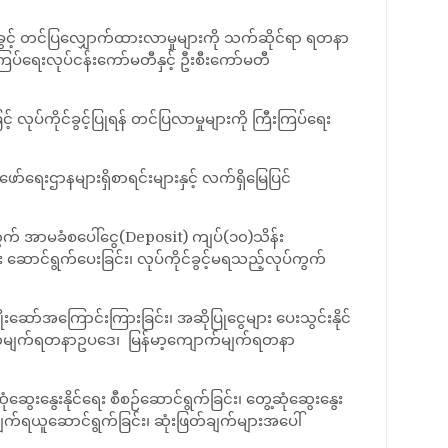
်ခွင့် တင်ပြလျှောက်ထားလာမှုများကို သက်ဆိုင်ရာ ရတနာ
ြပ်ရေးလုပ်ငန်းကော်မတီနှင့် ဦးစီးကော်မတီ
ုပ်ကိုင်ခွင့်ပြုရန် တင်ပြလာမှုများကို ကြီးကြပ်ရေး
်ရေးဌာနများရှိစာရင်းများနှင့် လက်ရှိမြေပြင်
ွက် အာမခံစပေါ်ငွေ(Deposit) ကျပ်(၁၀)သိန်း
း ဆောင်ရွက်ပေးခြင်း၊ လုပ်ကိုင်ခွင့်မရသည့်လုပ်ကွက်
ုးဆော်အကြောင်းကြားခြင်း၊ အဆိုပြုငွေများ ပေးသွင်းနိုင်
ာ့ကျောက်မျက်ရတနာဥပဒေ၊ မြန်မာ့ကျောက်မျက်ရတနာ
ေးနွေးနိုင်ရေး စီစဉ်ဆောင်ရွက်ခြင်း၊ တွေ့ဆုံဆွေးနွေး
်ချက်ရယူဆောင်ရွက်ခြင်း၊ ဆုံးဖြတ်ချက်များအပေါ်