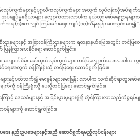
်းလုပ်ကွက်များနှင့်ပုဂ္ဂလိကလုပ်ကွက်များ အတွက် လုပ်ငန်းလိုအပ်ချက
ုပ်ချုပ်မှုဧရိယာများ လျှောက်ထားလာပါက နယ်တူး ဖော်ရေးဌာနများသို့ ကန
ရ (၁)ဧကလျှင် ကြမ်းခင်းဈေး ကျပ်(၁၀)သိန်းနှုန်း ပေးသွင်း စေ၍ “အုပ်ခ
းစီးဌာနများနှင့် အခြားဝန်ကြီးဌာနများက ရတနာနယ်မြေအတွင်း တင်ပ
န်ကြားပေးနိုင်ရေး ဆောင်ရွက်ခြင်း။
ောက်စိမ်း ဖော်ထုတ်လုပ်ကွက်များ တင်ပြလျှောက်ထားလာပါက ကွင်းဆင်
ေးအတွက် ဝန်ကြီးရုံးသို့ တင်ပြရေး ဆောင်ရွက် ခြင်း။
များနှင့်ပတ်သက်၍ မေးခွန်းများမေးမြန်း လာပါက သက်ဆိုင်ရာတူးဖော
ကို ဝန်ကြီးရုံးသို့ ပေးပို့တင်ပြရေး ဆောင်ရွက်ခြင်း။
ာင့် ဒေသခံများနှင့် အငြင်းပွားမှုများရှိ၍ တိုင်ကြားလာသည့်ကိစ္စရပ်မျ
များကို ဆောင်ရွက်ခြင်း။
ပဒေ၊ နည်းဥပဒေများနှင့်အညီ
ဆောင်ရွက်ရမည့်လုပ်ငန်းများ