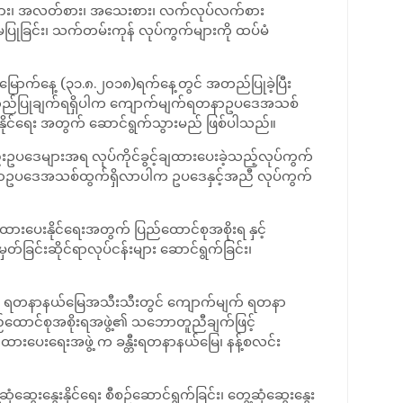
ကြီးစား၊ အလတ်စား၊ အသေးစား၊ လက်လုပ်လက်စား
မပြုခြင်း၊ သက်တမ်းကုန် လုပ်ကွက်များကို ထပ်မံ
ာက်နေ့ (၃၁.၈.၂၀၁၈)ရက်နေ့တွင် အတည်ပြုခဲ့ပြီး
တည်ပြုချက်ရရှိပါက ကျောက်မျက်ရတနာဥပဒေအသစ်
နိုင်ရေး အတွက် ဆောင်ရွက်သွားမည် ဖြစ်ပါသည်။
်းဥပဒေများအရ လုပ်ကိုင်ခွင့်ချထားပေးခဲ့သည့်လုပ်ကွက်
ရတနာဥပဒေအသစ်ထွက်ရှိလာပါက ဥပဒေနှင့်အညီ လုပ်ကွက်
ပေးနိုင်ရေးအတွက် ပြည်ထောင်စုအစိုးရ နှင့်
တ်ခြင်းဆိုင်ရာလုပ်ငန်းများ ဆောင်ရွက်ခြင်း၊
အခါ ရတနာနယ်မြေအသီးသီးတွင် ကျောက်မျက် ရတနာ
 ပြည်ထောင်စုအစိုးရအဖွဲ့၏ သဘောတူညီချက်ဖြင့်
ျထားပေးရေးအဖွဲ့ က ခန္တီးရတနာနယ်မြေ၊ နန့်စလင်း
ဆွေးနွေးနိုင်ရေး စီစဉ်ဆောင်ရွက်ခြင်း၊ တွေ့ဆုံဆွေးနွေး