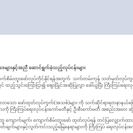
များနှင့်အညီ ဆောင်ရွက်ခဲ့သည့်လုပ်ငန်းများ
်းတူးဖော်လုပ်ကိုင်နိုင်ရန်အတွက် သက်တမ်းကုန် သတ်မှတ်လုပ်ကွက်
် ထည့်သွင်းကြော်ငြာ၍ ဈေးပြိုင်အဆိုပြုလွှာ ခေါ်ယူပြီး ကြီးကြပ်ရေး
ာ ဖော်ထုတ်လုပ်ကွက်(အသစ်)များ ကို သက်ဆိုင်ရာရတနာနယ်မြေ ကွင်
ကို ကြီးကြပ်ရေးလုပ်ငန်းကော်မတီနှင့် ဦးစီးကော်မတီ အစည်းအဝေး ဆုံးဖ
တူ ကျောက်မျက်၊ ကျောက်စိမ်းတူးဖော် ထုတ်လုပ်ရန် တင်ပြလျှောက်ထာ
တ်ချက်များနှင့်လွတ်ကင်းသည့်မြေနေရာများကို ကြီးကြပ် ရေးလုပ်ငန်း