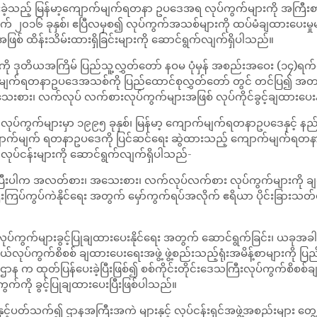
ဌာန်းခဲ့သည့် မြန်မာ့ကျောက်မျက်ရတနာ ဥပဒေအရ လုပ်ကွက်များကို အ
တွက် ၂၀၁၆ ခုနှစ်၊ ဧပြီလမှစ၍ လုပ်ကွက်အသစ်များကို ထပ်မံချထားပေးမှု
အဖြစ် ထိန်းသိမ်းထားရှိခြင်းများကို ဆောင်ရွက်လျက်ရှိပါသည်။
ုတိယအကြိမ် ပြည်သူ့လွှတ်တော် နဝမ ပုံမှန် အစည်းအဝေး (၁၄)ရက်မြေ
မျက်ရတနာဥပဒေအသစ်ကို ပြည်ထောင်စုလွှတ်တော် တွင် တင်ပြ၍ အ
သေးစား၊ လက်လုပ် လက်စားလုပ်ကွက်များအဖြစ် လုပ်ကိုင်ခွင့်ချထားပေး
လုပ်ကွက်များမှာ ၁၉၉၅ ခုနှစ်၊ မြန်မာ့ ကျောက်မျက်ရတနာဥပဒေနှင့် နည
မာ့ကျောက်မျက် ရတနာဥပဒေကို ပြင်ဆင်ရေး ဆွဲထားသည့် ကျောက်မျက်
ပါလုပ်ငန်းများကို ဆောင်ရွက်လျက်ရှိပါသည်-
ြီးပါက အလတ်စား၊ အသေးစား၊ လက်လုပ်လက်စား လုပ်ကွက်များကို ချထား
းကြပ်ကွပ်ကဲနိုင်ရေး အတွက် မှော်ကွက်ရပ်အလိုက် ဧရိယာ ပိုင်းခြားသတ်မှ
ကွက်များခွင့်ပြုချထားပေးနိုင်ရေး အတွက် ဆောင်ရွက်ခြင်း၊ ယခု
နယ်လုပ်ကွက်စိစစ် ချထားပေးရေးအဖွဲ့ ဖွဲ့စည်းသည့်ရုံးအမိန့်စာများကို
 က ထုတ်ပြန်ပေးခဲ့ပြီးဖြစ်၍ စစ်ကိုင်းတိုင်းဒေသကြီးလုပ်ကွက်စိစစ်ခ
က်ကို ခွင့်ပြုချထားပေးပြီးဖြစ်ပါသည်။
့်ပတ်သက်၍ ဌာနအကြီးအကဲ များနှင့် လုပ်ငန်းရှင်အဖွဲ့အစည်းများ တွေ့ဆုံ