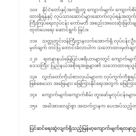
၁၀။ နိုင်ငံတော်နှင့်အကျိုးတူ ကျောက်မျက်၊ ကျောက်စိမ
ထားရှိရန်နှင့် လုပ်သားဆောင်များဆောက်လုပ်ရန်အတွက် အ
ကြီးကြပ်ရေးလုပ်ငန်း ကော်မတီ အစည်းအဝေးဆုံးဖြတ်ချက်အ
ထုတ်ပေးရေး ဆောင်ရွက် ခြင်း။
၁၁။ သတ္တုတွင်းဝန်ကြီးဌာနလက်အောက်ရှိ လုပ်ငန်း/ဦ
မှတ်ချက် တင်ပြ တောင်းခံလာပါက သဘောထားမှတ်ချက် ပြ
၁၂။ ရတနာနယ်မြေပြင်ပဧရိယာများတွင် ကျောက်မျက်၊ ကျ
ဒေသကြီး/ ပြည်နယ်အစိုးရအဖွဲ့များ၏ သဘောထားရယူနိုင်ရ
၁၃။ လွှတ်တော်ကိုယ်စားလှယ်များက လုပ်ကွက်ကိစ္စရပ်
ဖြစ်စေသော အဖြေများ ဖြေကြားနိုင်ရေးအတွက် ဖြေကြားချက်
၁၄။ ကျောက်မျက်၊ကျောက်စိမ်း တူးဖော်မှုလုပ်ငန်းများကြေ
၁၅။ အခါအားလျော်စွာ အထက်ဌာနက ပေးအပ်သည့်တာဝန်
ပြင်ဆင်ရေးဆွဲလျက်ရှိသည့်မြန်မာ့ကျောက်မျက်ရတနာဥ