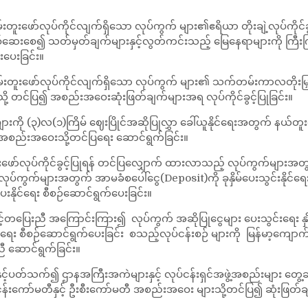
းတူးဖော်လုပ်ကိုင်လျက်ရှိသော လုပ်ကွက် များ၏ဧရိယာ တိုးချဲ့လုပ်ကိုင
စစ်ဆေးစေ၍ သတ်မှတ်ချက်များနှင့်လွတ်ကင်းသည့် မြေနေရာများကို ကြီးက
းပေးခြင်း။
းတူးဖော်လုပ်ကိုင်လျက်ရှိသော လုပ်ကွက် များ၏ သက်တမ်းကာလတိုးမြှင့် လ
ု့ တင်ပြ၍ အစည်းအဝေးဆုံးဖြတ်ချက်များအရ လုပ်ကိုင်ခွင့်ပြုခြင်း။
ု (၃)လ(၁)ကြိမ် ဈေးပြိုင်အဆိုပြုလွှာ ခေါ်ယူနိုင်ရေးအတွက် နယ်တူးဖော
ီအစည်းအဝေးသို့တင်ပြရေး ဆောင်ရွက်ခြင်း။
ော်လုပ်ကိုင်ခွင့်ပြုရန် တင်ပြလျှောက် ထားလာသည့် လုပ်ကွက်များအတ
့်လုပ်ကွက်များအတွက် အာမခံစပေါ်ငွေ(Deposit)ကို ခုနှိမ်ပေးသွင်းနိုင်ရေ
ိုင်ရေး စီစဉ်ဆောင်ရွက်ပေးခြင်း။
်နှင့်တပြေးညီ အကြောင်းကြား၍ လုပ်ကွက် အဆိုပြုငွေများ ပေးသွင်းရေး နှိ
ေးနိုင်ရေး စီစဉ်ဆောင်ရွက်ပေးခြင်း စသည့်လုပ်ငန်းစဉ် များကို မြန်မ
ီ ဆောင်ရွက်ခြင်း။
ပတ်သက်၍ ဌာနအကြီးအကဲများနှင့် လုပ်ငန်းရှင်အဖွဲ့အစည်းများ တွေ့ဆုံဆွ
းလုပ်ငန်းကော်မတီနှင့် ဦးစီးကော်မတီ အစည်းအဝေး များသို့တင်ပြ၍ ဆုံးဖြတ