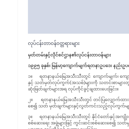
လုပ်ငန်းတာဝန်ဝတ္တရားများ
မှတ်တမ်းနှင့်လိုင်စင်ဌာန၏လုပ်ငန်းတာဝန်များ
၁၉၉၅ ခုနှစ်၊ မြန်မာ့ကျောက်မျက်ရတနာဥပဒေ၊ နည်းဥပဒေ
၁။ ရတနာနယ်မြေအသီးသီးတွင် ကျောက်မျက်၊ ကျောက်စိမ
နှင့် သတ်မှတ်လုပ်ကွက်(အသစ်)များကို သတင်းစာများတွင
ဆုံးဖြတ်ချက်များအရ လုပ်ကိုင်ခွင့်ချထားပေးခြင်း။
၂။ ရတနာနယ်မြေအသီးသီးတွင် တင်ပြလျှောက်ထားလာသေ
စေ၍ သတ် မှတ်ချက်များနှင့်လွတ်ကင်းသည့်လုပ်ကွက်များ
၃။ ရတနာနယ်မြေအသီးသီးတွင် နိုင်ငံတော်နှင့်အကျိုး
စစ်ဆေးရေး အဖွဲ့များဖြင့် ကွင်းဆင်းစစ်ဆေးစေ၍ သတ်မှ