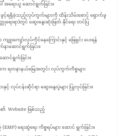
အပေါ် အရေးယူ ဆောင်ရွက်ခြင်း။
င့်ရရှိခဲ့သည့်လုပ်ကွက်များကို ထိန်းသိမ်းစောင့် ရှောက်ခွ
သတ္တုရေးရာ)တွင် ဆွေးနွေးဆုံးဖြတ် နိုင်ရေး တင်ပြ
ကျူးကျော်လုပ်ကိုင်နေကြောင်းနှင့် ဖြေရှင်း ပေးရန်
က်နာဆောင်ရွက်ခြင်း။
ဆောင်ရွက်ခြင်း။
ျားက ရတနာနယ်မြေအတွင်း လုပ်ကွက်ကိစ္စများ
လုပ်ငန်းဆိုင်ရာ ဆွေးနွေးပွဲများ ပြုလုပ်ခြင်း။
ိဌာန၏ Website ဖြစ်သည့်
 (EMP) ရေးဆွဲရေး ကိစ္စရပ်များ ဆောင် ရွက်ခြင်း။