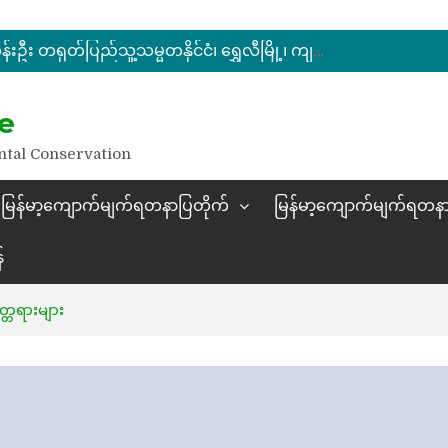
မြန်မာ့ကျောက်မျက်ရတနာပြပွဲ ဗဟိုကော်မတီ (ပထမအကြိမ်)အစည်းအဝေး ကျင်းပ
ပြည်ထောင်စုဝန်ကြီး ဦးဆန်းဦး တရုတ်ပြည်သူ့သမ္မတနိုင်ငံ၊ ရွှေလီမြို့၊ ကျယ်ဂေါင်နယ်စပ်ကုန်သွယ်ရေးဇုန်တွင် မြန်မာ့ကျောက်မျက်ရတနာပြပွဲ တက်ရောက်ဖွင့်လှစ်
နိုင်ငံတော်သမ္မတ ဦးမင်းအောင်လှိုင် မိုးကုတ်ရတနာမြေမှရှာဖွေတွေ့ရှိသည့် ထူးခြားလှပပြီး အရွယ်အစားကြီးမားသည့် နီလာအရိုင်းတုံးကြီးအားကြည့်ရှု
e
မြန်မာ့ကျောက်မျက်ရတနာပြပွဲ ဗဟိုကော်မတီ (ပထမအကြိမ်)အစည်းအဝေး ကျင်းပ
ntal Conservation
မြန်မာ့ကျောက်မျက်ရတနာပြတိုက်
မြန်မာ့ကျောက်မျက်ရတနာ
်
တ္တရားများ