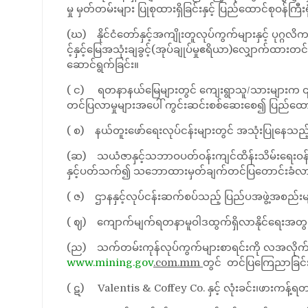
မှု မှတ်တမ်းများ ပြုစုထားရှိခြင်းနှင့် ပြည်ထောင်စုဝန်
(ဃ) နိုင်ငံတော်နှင့်အကျိုးတူလုပ်ကွက်များနှင့် ပုဂ္ဂလိက
င့်နှင့်မြေအသုံးချခွင့်(အုပ်ချုပ်မှုဧရိယာ)လျှောက်ထားတင်
ဆောင်ရွက်ခြင်း။
( င) ရတနာနယ်မြေများတွင် ကျေးရွာသူ/သားများက ၎င်းတို့
တင်ပြလာမှုများအပေါ် ကွင်းဆင်းစစ်ဆေးစေ၍ ပြည်ထောင်
( စ) နယ်တူးဖော်ရေးလုပ်ငန်းများတွင် အသုံးပြုနေသည့် 
(ဆ) သယံဇာနှင့်သဘာဝပတ်ဝန်းကျင်ထိန်းသိမ်းရေးဝန်ကြ
နှင့်‌ပတ်သက်၍ သဘောထားမှတ်ချက်တင်ပြတောင်းခံလာပ
( ဇ) ဌာနနှင့်လုပ်ငန်းဆက်စပ်သည့် ပြည်ပအဖွဲ့အစည်းများ
( ဈ) ကျောက်မျက်ရတနာမူဝါဒထွက်ရှိလာနိုင်ရေးအတွက်
(ည) သက်တမ်းကုန်လုပ်ကွက်များစာရင်းကို လအလိုက်ပြ
www.mining.gov
.com.mm
တွင် တင်ပြကြေညာခြင်
( ဋ) Valentis & Coffey Co. နှင့် လုံးခင်း၊ဖားကန့်ရ