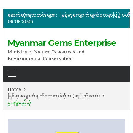
အိတ်ဖွင့်တင်ဒါခေါ်ယူခြင်း
နောက်ဆုံးရသတင်းများ :
08/08/2026
အိတ်ဖွင့်တင်ဒါခေါ်ယူခြင်း
Myanmar Gems Enterprise
Ministry of Natural Resources and
Environmental Conservation
Home
မြန်မာ့ကျောက်မျက်ရတနာပြတိုက် (နေပြည်တော်)
ဌာနဖွဲ့စည်းပုံ