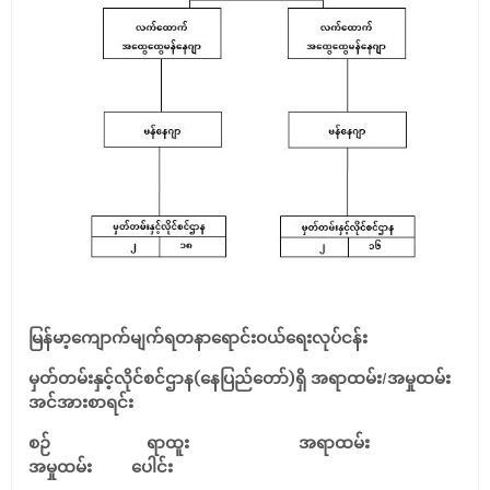
မြန်မာ့ကျောက်မျက်ရတနာရောင်းဝယ်ရေးလုပ်ငန်း
မှတ်တမ်းနှင့်လိုင်စင်ဌာန(နေပြည်တော်)ရှိ အရာထမ်း/အမှုထမ်း
အင်အားစာရင်း
စဉ် ရာထူး အရာထမ်း
အမှုထမ်း ပေါင်း