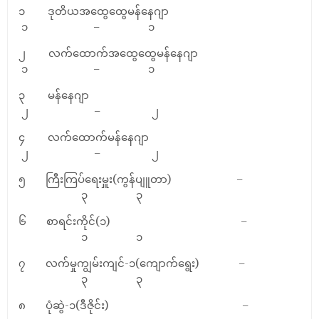
၁ ဒုတိယအထွေထွေမန်နေဂျာ
၁ – ၁
၂ လက်ထောက်အထွေထွေမန်နေဂျာ
၁ – ၁
၃ မန်နေဂျာ
၂ – ၂
၄ လက်ထောက်မန်နေဂျာ
၂ – ၂
၅ ကြီးကြပ်ရေးမှူး(ကွန်ပျူတာ) –
၃ ၃
၆ စာရင်းကိုင်(၁) –
၁ ၁
၇ လက်မှုကျွမ်းကျင်-၁(ကျောက်ရွေး) –
၃ ၃
၈ ပုံဆွဲ-၁(ဒီဇိုင်း) –