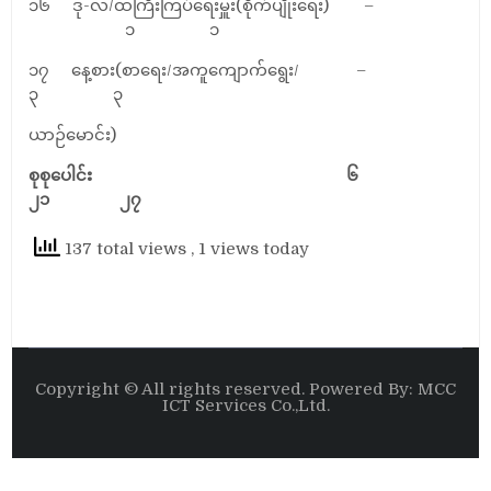
၁၆ ဒု-လ/ထကြီးကြပ်ရေးမှူး(စိုက်ပျိုးရေး) –
၁ ၁
၁၇ နေ့စား(စာရေး/အကူကျောက်ရွေး/ –
၃ ၃
ယာဉ်မောင်း)
စုစုပေါင်း ၆
၂၁ ၂၇
137 total views
, 1 views today
Copyright © All rights reserved. Powered By: MCC
ICT Services Co.,Ltd.