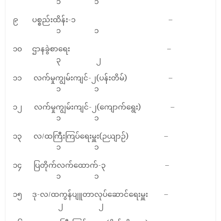
၁ ၁
၉ ပစ္စည်းထိန်း-၁ –
၁ ၁
၁၀ ဌာနခွဲစာရေး –
၃ ၂
၁၁ လက်မှုကျွမ်းကျင်-၂(ပန်းတိမ်) –
၁ ၁
၁၂ လက်မှုကျွမ်းကျင်-၂(ကျောက်ရွေး) –
၁ ၁
၁၃ လ/ထကြီးကြပ်ရေးမှူး(ဉယျာဉ်) –
၁ ၁
၁၄ ပြတိုက်လက်ထောက်-၃ –
၁ ၁
၁၅ ဒု-လ/ထကွန်ပျူတာလုပ်ဆောင်ရေးမှူး –
၂ ၂