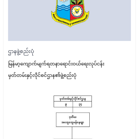
ဌာနဖွဲ့စည်းပုံ
မြန်မာ့ကျောက်မျက်ရတနာရောင်းဝယ်ရေးလုပ်ငန်း
မှတ်တမ်းနှင့်လိုင်စင်ဌာန၏ဖွဲ့စည်းပုံ