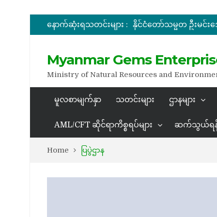
နောက်ဆုံးရသတင်းများ :
အိတ်ဖွင့်တင်ဒါခေါ်ယူခြင်း
အိတ်ဖွင့်တင်ဒါခေါ်ယူခြင်း
Myanmar Gems Enterpris
Ministry of Natural Resources and Environme
မူလစာမျက်နှာ
သတင်းများ
ဌာနများ
AML/CFT ဆိုင်ရာကိစ္စရပ်များ
ဆက်သွယ်ရန
Home
ပြပွဲဌာန