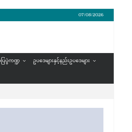
07/08/2026
ပြပွဲကဏ္ဍ
ဥပဒေများနှင့်နည်းဥပဒေများ