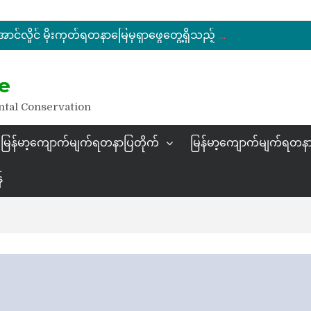
မြန်မာ့ကျောက်မျက်ရတနာပြပွဲ ဗဟိုကော်မတီ (ပထမအကြိမ်)အစည်းအဝေး ကျင်းပ
ပြည်ထောင်စုဝန်ကြီး ဦးဆန်းဦး တရုတ်ပြည်သူ့သမ္မတနိုင်ငံ၊ ရွှေလီမြို့၊ ကျယ်ဂေါင်နယ်စပ်ကုန်သွယ်ရေးဇုန်တွင် မြန်မာ့ကျောက်မျက်ရတနာပြပွဲ တက်ရောက်ဖွင့်လှစ်
နိုင်ငံတော်သမ္မတ ဦးမင်းအောင်လှိုင် မိုးကုတ်ရတနာမြေမှရှာဖွေတွေ့ရှိသည့် ထူးခြားလှပပြီး အရွယ်အစားကြီးမားသည့် နီလာအရိုင်းတုံးကြီးအားကြည့်ရှု
e
မြန်မာ့ကျောက်မျက်ရတနာပြပွဲ ဗဟိုကော်မတီ (ပထမအကြိမ်)အစည်းအဝေး ကျင်းပ
ntal Conservation
မြန်မာ့ကျောက်မျက်ရတနာပြတိုက်
မြန်မာ့ကျောက်မျက်ရတနာ
်