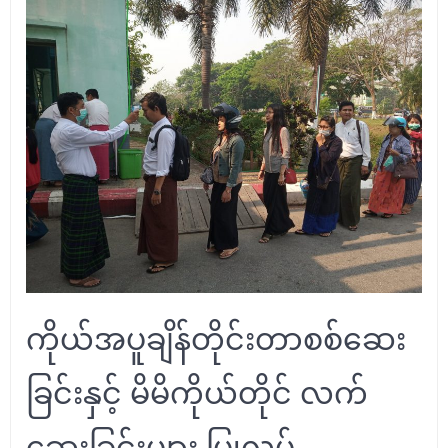
ကိုယ်အပူချိန်တိုင်းတာစစ်ဆေး
ခြင်းနှင့် မိမိကိုယ်တိုင် လက်
ဆေးခြင်းများ ပြုလုပ်