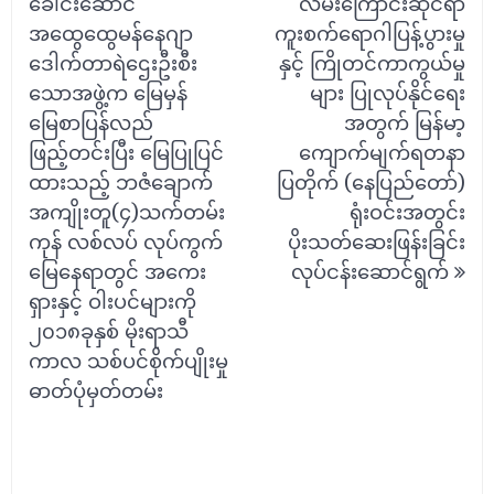
ခေါင်းဆောင်
လမ်းကြောင်းဆိုင်ရာ
အထွေထွေမန်နေဂျာ
ကူးစက်ရောဂါပြန့်ပွားမှု
ဒေါက်တာရဲဌေးဦးစီး
နှင့် ကြိုတင်ကာကွယ်မှု
သောအဖွဲ့က မြေမှန်
များ ပြုလုပ်နိုင်ရေး
မြေစာပြန်လည်
အတွက် မြန်မာ့
ဖြည့်တင်းပြီး မြေပြုပြင်
ကျောက်မျက်ရတနာ
ထားသည့် ဘဇံချောက်
ပြတိုက် (နေပြည်တော်)
အကျိုးတူ(၄)သက်တမ်း
ရုံးဝင်းအတွင်း
ကုန် လစ်လပ် လုပ်ကွက်
ပိုးသတ်ဆေးဖြန်းခြင်း
မြေနေရာတွင် အကေး
လုပ်ငန်းဆောင်ရွက်
ရှားနှင့် ဝါးပင်များကို
၂၀၁၈ခုနှစ် မိုးရာသီ
ကာလ သစ်ပင်စိုက်ပျိုးမှု
ဓာတ်ပုံမှတ်တမ်း