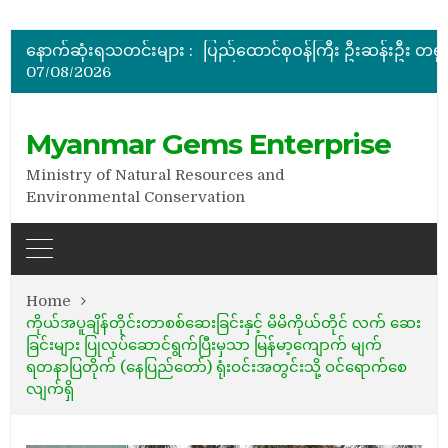
အိတ်ဖွင့်တင်ဒါခေါ်ယူခြင်း
နောက်ဆုံးရသတင်းများ :
07/08/2026
အိတ်ဖွင့်တင်ဒါခေါ်ယူခြင်း
အိတ်ဖွင့်တင်ဒါခေါ်ယူခြင်း
Myanmar Gems Enterprise
Ministry of Natural Resources and
Environmental Conservation
Home
ကိုယ်အပူချိန်တိုင်းတာစစ်ဆေးခြင်းနှင့် မိမိကိုယ်တိုင် လက် ဆေး
ခြင်းများ ပြုလုပ်ဆောင်ရွက်ပြီးမှသာ မြန်မာ့ကျောက် မျက်
ရတနာပြတိုက် (နေပြည်တော်) ရုံးဝင်းအတွင်းသို့ ဝင်ရောက်စေ
လျက်ရှိ