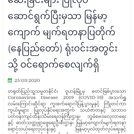
ဆောင်ရွက်ပြီးမှသာ မြန်မာ့
ကျောက် မျက်ရတနာပြတိုက်
(နေပြည်တော်) ရုံးဝင်းအတွင်း
သို့ ဝင်ရောက်စေလျက်ရှိ
25/03/2020
တရုတ်ပြည်သူ့သမ္မတနိုင်ငံ၊ ဝူဟန်မြို့မှ စတင်ဖြစ်ပွားသော
Coronavirus Disease 2019 (COVID-19) အသက်ရှူ
လမ်းကြောင်းဆိုင်ရာ ကူးစက်ရောဂါပြန့်ပွားမှုနှင့် ကြိုတင်ကာ
ကွယ်မှုများ ပြုလုပ်နိုင်ရေးအတွက် သယံဇာတနှင့် သဘာဝ
ပတ်ဝန်းကျင်ထိန်းသိမ်းရေးဝန်ကြီးဌာန၊ ဘူမိဗေဒလေ့လာရေး
နှင့် ဓာတ်သတ္တုရှာဖွေရေးဦးစီးဌာန၊ မြန်မာ့ကျောက်မျက်ရတနာ
ရောင်းဝယ်ရေးလုပ်ငန်းနှင့် မြန်မာ့ပုလဲထုတ်လုပ်ရေးနှင့်