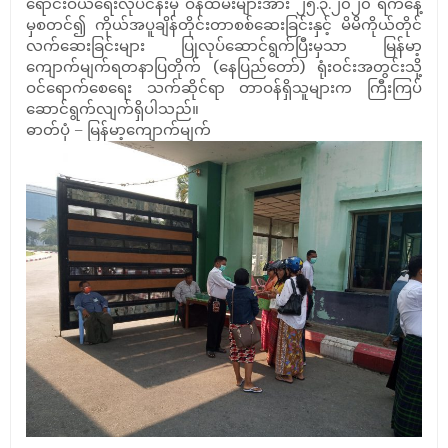
ရောင်းဝယ်ရေးလုပ်ငန်းမှ ဝန်ထမ်းများအား ၂၅.၃.၂၀၂၀ ရက်နေ့
မှစတင်၍ ကိုယ်အပူချိန်တိုင်းတာစစ်ဆေးခြင်းနှင့် မိမိကိုယ်တိုင်
လက်ဆေးခြင်းများ ပြုလုပ်ဆောင်ရွက်ပြီးမှသာ မြန်မာ့
ကျောက်မျက်ရတနာပြတိုက် (နေပြည်တော်) ရုံးဝင်းအတွင်းသို့
ဝင်ရောက်စေရေး သက်ဆိုင်ရာ တာဝန်ရှိသူများက ကြီးကြပ်
ဆောင်ရွက်လျက်ရှိပါသည်။
ဓာတ်ပုံ – မြန်မာ့ကျောက်မျက်