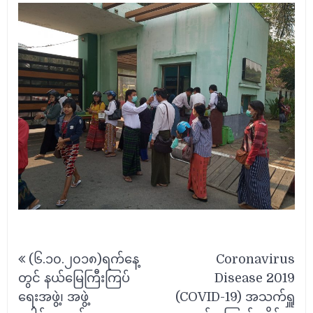
Post
(၆.၁၀.၂၀၁၈)ရက်နေ့
Coronavirus
navigation
တွင် နယ်မြေကြီးကြပ်
Disease 2019
ရေးအဖွဲ့၊ အဖွဲ့
(COVID-19) အသက်ရှူ