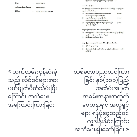
Post
သက်တမ်းကုန်ဆုံးခဲ့
သစ်တောပညာသင်ကြား
navigation
သည့် လိုင်စင်များအား
ခြင်း နှစ်(၁၀၀)ပြည့်
ပယ်ဖျက်ပိတ်သိမ်းပြီး
အထိမ်းအမှတ်
ကြောင်း အသိပေး
အခမ်းအနားအတွက်
အကြောင်းကြားခြင်း
စေတနာရှင် အလှူရှင်
များ ရန်ပုံငွေထည့်ဝင်
လှူဒါန်းနိုင်ကြောင်း
အသိပေးနှိုးဆော်ခြင်း