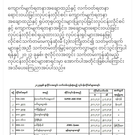
ကျောက်မျက်ရတနာအချောထည်နှင့် လက်ဝတ်ရတနာ
ရောင်းဝယ်ခြင်းလုပ်ငန်းလိုင်စင်၊ ကျောက်မျက်ရတနာ
အချောထည်နှင့် ရုပ်တုရုပ်ထွင်းများပြုလုပ်ခြင်းလုပ်ငန်းလိုင်စင်
နှင့် ကျောက်မျက်ရတနာအရိုင်း၊ အချောများရောင်းဝယ်ခြင်း
လုပ်ငန်းလိုင်စင်ရယူထားသည့် လုပ်ငန်းရှင်များအနေဖြင့်
လိုင်စင်သက်တမ်းမကုန်ဆုံးမီ (၃)လကြိုတင်၍ သတ်မှတ်ချက်
များနှင့်အညီ သက်တမ်းတိုးမြှင့်လျှောက်လွှာများ တင်သွင်းကြပါ
ရန်နှင့် ၂၀၂၃ ခုနှစ်၊ ဇူလိုင်လအတွင်း သက်တမ်းကုန်ဆုံးမည့်
လုပ်ငန်းလိုင်စင်များစာရင်းမှာ အောက်ပါအတိုင်းဖြစ်ပါကြောင်း
အသိပေးကြေညာအပ်ပါသည်။