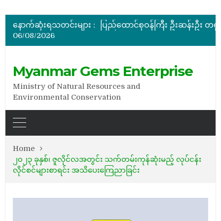
အိတ်ဖွင့်တင်ဒါခေါ်ယူခြင်း
နောက်ဆုံးရသတင်းများ :
06/08/2026
အိတ်ဖွင့်တင်ဒါခေါ်ယူခြင်း
အိတ်ဖွင့်တင်ဒါခေါ်ယူခြင်း
Myanmar Gems Enterprise
Ministry of Natural Resources and
Environmental Conservation
Home
၂၀၂၃ ခုနှစ်၊ ဇူလိုင်လအတွင်း သက်တမ်းကုန်ဆုံးမည့် လုပ်ငန်း
လိုင်စင်များစာရင်း အသိပေးကြေညာခြင်း