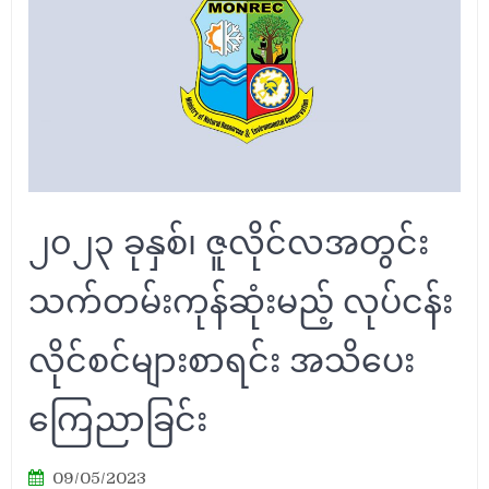
၂၀၂၃ ခုနှစ်၊ ဇူလိုင်လအတွင်း
သက်တမ်းကုန်ဆုံးမည့် လုပ်ငန်း
လိုင်စင်များစာရင်း အသိပေး
ကြေညာခြင်း
09/05/2023