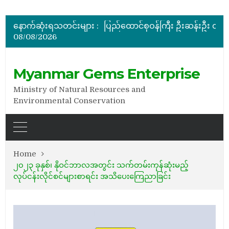
ပြည်ထောင်စုဝန်ကြီး ဦးဆန်းဦး မြန်မာ့ကျောက်မျက်ရတနာပြတိုက် (နေပြည်တော်) အကြီးစားပြုပြင်နေမှ
မြန်မာ့ကျောက်မျက်ရတနာပြပွဲ ဗဟိုကော်မတီ (ပထမအကြိမ်)အစ
နောက်ဆုံးရသတင်းများ :
ပြည်ထောင်စုဝန်ကြီး ဦးဆန်းဦး တရုတ်ပြည်သူ့သမ္မတနိုင်
08/08/2026
နိုင်ငံတော်သမ္မတ ဦးမင်းအောင်လှိုင် မိုးကုတ်ရတနာမြေမှရှာဖွေတွေ့ရှိသည့် ထူးခြားလှပပြီး အရွယ်အစားကြီးမားသည့် နီ
အိတ်ဖွင့်တင်ဒါခေါ်ယူခြင်း
ပြည်ထောင်စုဝန်ကြီး ဦးဆန်းဦး မြန်မာ့ကျောက်မျက်ရတနာပြတိုက် (နေပြည်တော်) အကြီးစားပြုပြင်နေမှ
Myanmar Gems Enterprise
Ministry of Natural Resources and
Environmental Conservation
Home
၂၀၂၃ ခုနှစ်၊ နိုဝင်ဘာလအတွင်း သက်တမ်းကုန်ဆုံးမည့်
လုပ်ငန်းလိုင်စင်များစာရင်း အသိပေးကြေညာခြင်း