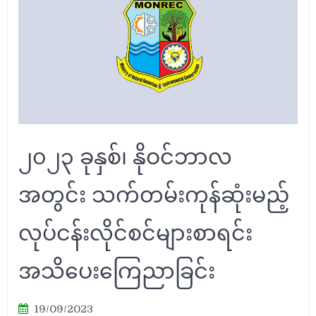
၂၀၂၃ ခုနှစ်၊ နိုဝင်ဘာလ
အတွင်း သက်တမ်းကုန်ဆုံးမည့်
လုပ်ငန်းလိုင်စင်များစာရင်း
အသိပေးကြေညာခြင်း
19/09/2023