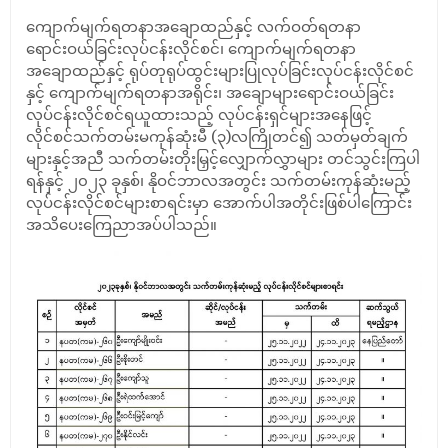
ကျောက်မျက်ရတနာအချောထည်နှင့် လက်ဝတ်ရတနာ
ရောင်းဝယ်ခြင်းလုပ်ငန်းလိုင်စင်၊ ကျောက်မျက်ရတနာ
အချောထည်နှင့် ရုပ်တုရုပ်ထွင်းများပြုလုပ်ခြင်းလုပ်ငန်းလိုင်စင်
နှင့် ကျောက်မျက်ရတနာအရိုင်း၊ အချောများရောင်းဝယ်ခြင်း
လုပ်ငန်းလိုင်စင်ရယူထားသည့် လုပ်ငန်းရှင်များအနေဖြင့်
လိုင်စင်သက်တမ်းမကုန်ဆုံးမီ (၃)လကြိုတင်၍ သတ်မှတ်ချက်
များနှင့်အညီ သက်တမ်းတိုးမြှင့်လျှောက်လွှာများ တင်သွင်းကြပါ
ရန်နှင့် ၂၀၂၃ ခုနှစ်၊ နိုဝင်ဘာလအတွင်း သက်တမ်းကုန်ဆုံးမည့်
လုပ်ငန်းလိုင်စင်များစာရင်းမှာ အောက်ပါအတိုင်းဖြစ်ပါကြောင်း
အသိပေးကြေညာအပ်ပါသည်။