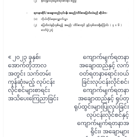
Post
၂၀၂၃ ခုနှစ်၊
ကျောက်မျက်ရတနာ
navigation
အောက်တိုဘာလ
အချောထည်နှင့် လက်
အတွင်း သက်တမ်း
ဝတ်ရတနာရောင်းဝယ်
ကုန်ဆုံးမည့် လုပ်ငန်း
ခြင်းလုပ်ငန်းလိုင်စင်၊
လိုင်စင်များစာရင်း
ကျောက်မျက်ရတနာ
အသိပေးကြေညာခြင်း
အချောထည်နှင့် ရုပ်တု
ရုပ်ထွင်းများပြုလုပ်ခြင်း
လုပ်ငန်းလိုင်စင်နှင့်
ကျောက်မျက်ရတနာအ
ရိုင်း၊ အချောများ