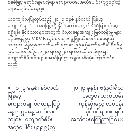
စနစ်ဖြင့် ရောင်းချပေးခဲ့ရာ ကျောက်စိမ်းအတွဲပေါင်း (၃၇၀၄)တွဲ
ရောင်းချနိုင်ခဲ့သည်။
ယခုကျင်းပပြုလုပ်သည့် ၂၀၂၃ ခုနှစ် နှစ်လယ် မြန်မာ့
ကျောက်မျက်ရတနာပြပွဲကို နိုင်ငံတော်အတွက်နိုင်ငံခြားဝင်ငွေ
ရရှိရန်၊ နိုင်ငံသားများအတွက် စီးပွားရေးအကျိုး ဖြစ်ထွန်းမှု များ
ရရှိစေရန်နှင့် MSME လုပ်ငန်းများ ဖွံ့ဖြိုးတိုးတက်စေရေးတို့
အတွက် မြန်မာ့ကျောက်မျက် ရတနာပြပွဲဗဟိုကော်မတီ၏စီစဉ်မှု
ဖြင့် အောက်တိုဘာ ၂၀ ရက်မှ ၂၈ ရက်အထိ မဏိရတနာ
ကျောက်စိမ်းခန်းမ၌ အောင်မြင်စွာ ကျင်းပနိုင်ခဲ့ကြောင်းသိရ
သည်။
Post
၂၀၂၃ ခုနှစ်၊ နှစ်လယ်
၂၀၂၄ ခုနှစ်၊ ဇန်နဝါရီလ
navigation
မြန်မာ့
အတွင်း သက်တမ်း
ကျောက်မျက်ရတနာပြပွဲ
ကုန်ဆုံးမည့် လုပ်ငန်း
နေ့ အဋ္ဌမနေ့ ဆက်လက်
လိုင်စင်များစာရင်း
ကျင်းပ ကျောက်စိမ်း
အသိပေးကြေညာခြင်း
အတွဲပေါင်း (၉၉၉)တွဲ