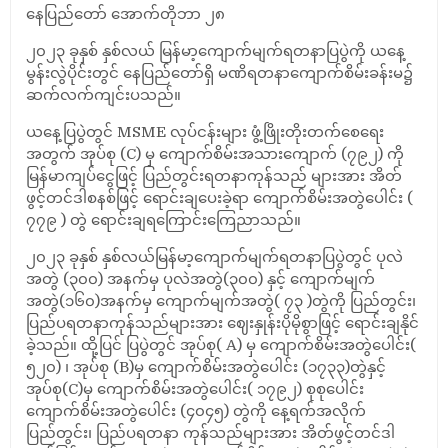
နေပြည်တော် အောက်တိုဘာ ၂၈
၂၀၂၃ ခုနှစ် နှစ်လယ် မြန်မာ့ကျောက်မျက်ရတနာပြပွဲကို ယနေ့
မွန်းလွဲပိုင်းတွင် နေပြည်တော်ရှိ မဏိရတနာကျောက်စိမ်းခန်းမ၌
ဆက်လက်ကျင်းပသည်။
ယနေ့ပြပွဲတွင် MSME လုပ်ငန်းများ ဖွံ့ဖြိုးတိုးတက်စေရေး
အတွက် အုပ်စု (C) မှ ကျောက်စိမ်းအသားကျောက် (၇၉၂) ကို
မြန်မာကျပ်ငွေဖြင့် ပြည်တွင်းရတနာကုန်သည် များအား အိတ်
ဖွင့်တင်ဒါစနစ်ဖြင့် ရောင်းချပေးခဲ့ရာ ကျောက်စိမ်းအတွဲပေါင်း (
၇၇၉ ) တွဲ ရောင်းချရကြောင်းကြေညာသည်။
၂၀၂၃ ခုနှစ် နှစ်လယ်မြန်မာ့ကျောက်မျက်ရတနာပြပွဲတွင် ပုလဲ
အတွဲ (၃၀၀) အနက်မှ ပုလဲအတွဲ(၃၀၀) နှင့် ကျောက်မျက်
အတွဲ(၁၆၀)အနက်မှ ကျောက်မျက်အတွဲ( ၇၃ )တွဲကို ပြည်တွင်း၊
ပြည်ပရတနာကုန်သည်များအား ဈေးနှုန်းပိုမိုစွာဖြင့် ရောင်းချနိုင်
ခဲ့သည်။ ထို့ပြင် ပြပွဲတွင် အုပ်စု( A) မှ ကျောက်စိမ်းအတွဲပေါင်း(
၅၂၀) ၊ အုပ်စု (B)မှ ကျောက်စိမ်းအတွဲပေါင်း (၁၇၃၃)တွဲနှင့်
အုပ်စု(C)မှ ကျောက်စိမ်းအတွဲပေါင်း( ၁၇၉၂) စုစုပေါင်း
ကျောက်စိမ်းအတွဲပေါင်း (၄၀၄၅) တွဲကို နေ့ရက်အလိုက်
ပြည်တွင်း၊ ပြည်ပရတနာ ကုန်သည်များအား အိတ်ဖွင့်တင်ဒါ