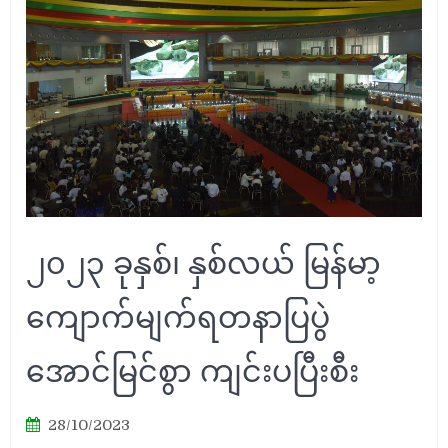
၂၀၂၃ ခုနှစ်၊ နှစ်လယ် မြန်မာ့
ကျောက်မျက်ရတနာပြပွဲ
အောင်မြင်စွာ ကျင်းပပြီးစီး
28/10/2023