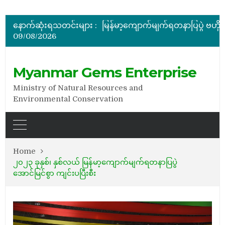
အိတ်ဖွင့်တင်ဒါခေါ်ယူခြင်း
နောက်ဆုံးရသတင်းများ :
09/08/2026
အိတ်ဖွင့်တင်ဒါခေါ်ယူခြင်း
Myanmar Gems Enterprise
Ministry of Natural Resources and
Environmental Conservation
Home
၂၀၂၃ ခုနှစ်၊ နှစ်လယ် မြန်မာ့ကျောက်မျက်ရတနာပြပွဲ
အောင်မြင်စွာ ကျင်းပပြီးစီး