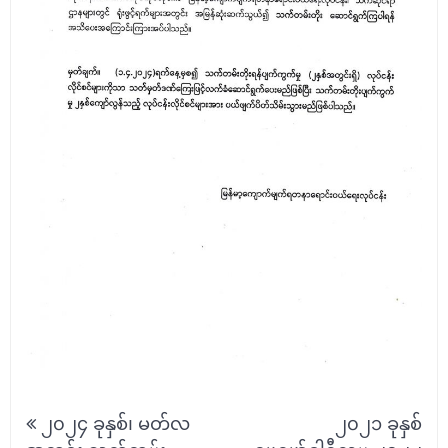
Post
၂၀၂၄ ခုနှစ်၊ မတ်လ
၂၀၂၁ ခုနှစ်
navigation