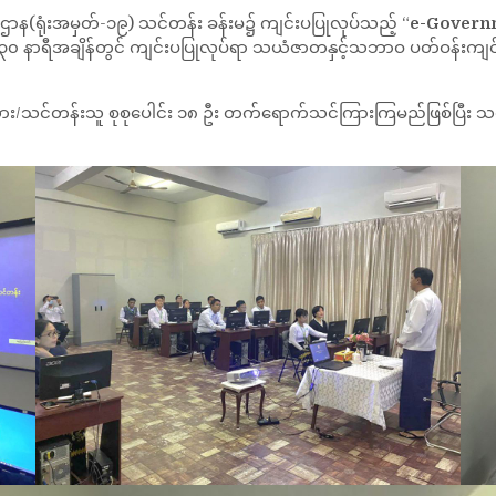
ာန(ရုံးအမှတ်-၁၉) သင်တန်း ခန်းမ၌ ကျင်းပပြုလုပ်သည့် “
e-Govern
၃၀ နာရီအချိန်တွင် ကျင်းပပြုလုပ်ရာ သယံဇာတနှင့်သဘာဝ ပတ်ဝန်းကျင် 
်းသား/သင်တန်းသူ စုစုပေါင်း ၁၈ ဦး တက်ရောက်သင်ကြားကြမည်ဖြစ်ပြီး