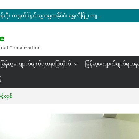
မြန်မာ့ကျောက်မျက်ရတနာပြပွဲ ဗဟိုကော်မတီ (ပထမအကြိမ်)အစည်းအဝေး ကျင်းပ
ပြည်ထောင်စုဝန်ကြီး ဦးဆန်းဦး တရုတ်ပြည်သူ့သမ္မတနိုင်ငံ၊ ရွှေလီမြို့၊ ကျယ်ဂေါင်နယ်စပ်ကုန်သွယ်ရေးဇုန်တွင် မြန်မာ့ကျောက်မျက်ရတနာပြပွဲ တက်ရောက်ဖွင့်လှစ်
နိုင်ငံတော်သမ္မတ ဦးမင်းအောင်လှိုင် မိုးကုတ်ရတနာမြေမှရှာဖွေတွေ့ရှိသည့် ထူးခြားလှပပြီး အရွယ်အစားကြီးမားသည့် နီလာအရိုင်းတုံးကြီးအားကြည့်ရှု
e
မြန်မာ့ကျောက်မျက်ရတနာပြပွဲ ဗဟိုကော်မတီ (ပထမအကြိမ်)အစည်းအဝေး ကျင်းပ
ntal Conservation
မြန်မာ့ကျောက်မျက်ရတနာပြတိုက်
မြန်မာ့ကျောက်မျက်ရတနာ
်
့်လှစ်