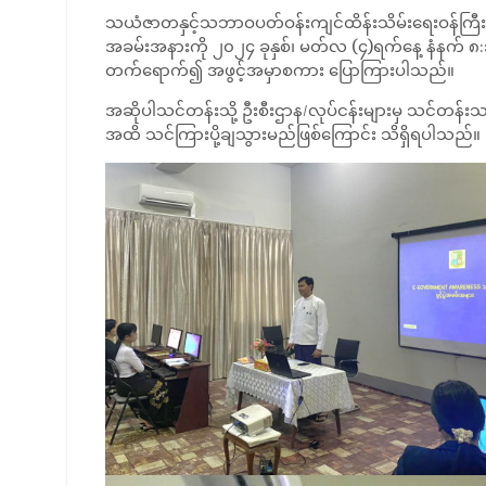
သယံဇာတနှင့်သဘာဝပတ်ဝန်းကျင်ထိန်းသိမ်းရေးဝန်ကြီးဌ
အခမ်းအနားကို ၂၀၂၄ ခုနှစ်၊ မတ်လ (၄)ရက်နေ့ နံနက် ၈:
တက်ရောက်၍ အဖွင့်အမှာစကား ပြောကြားပါသည်။
အဆိုပါသင်တန်းသို့ ဦးစီးဌာန/လုပ်ငန်းများမှ သင်တန
အထိ သင်ကြားပို့ချသွားမည်ဖြစ်ကြောင်း သိရှိရပါသည်။