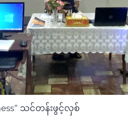
s” သင်တန်းဖွင့်လှစ်