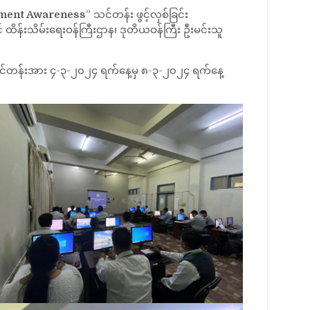
ment Awareness
” သင်တန်း ဖွင့်လှစ်ခြင်း
ထိန်းသိမ်းရေးဝန်ကြီးဌာန၊ ဒုတိယဝန်ကြီး ဦးမင်းသူ
 သင်တန်းအား ၄-၃-၂၀၂၄ ရက်နေ့မှ ၈-၃-၂၀၂၄ ရက်နေ့