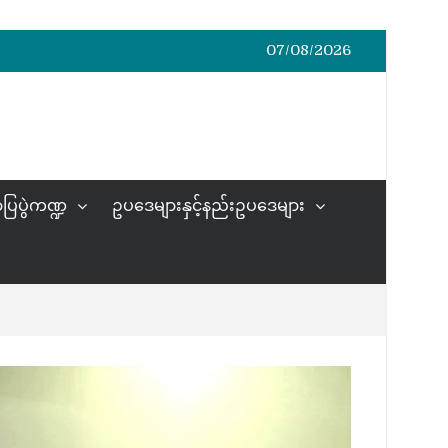
07/08/2026
ပြပွဲကဏ္ဍ
ဥပဒေများနှင့်နည်းဥပဒေများ