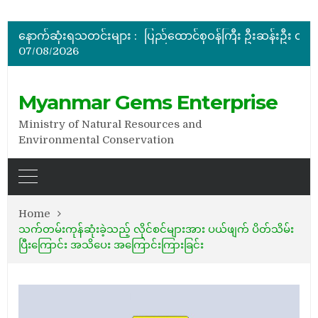
ပြည်ထောင်စုဝန်ကြီး ဦးဆန်းဦး မြန်မာ့ကျောက်မျက်ရတနာပြတိုက် (နေပြည်တော်) အကြီးစားပြုပြင်နေမှ
မြန်မာ့ကျောက်မျက်ရတနာပြပွဲ ဗဟိုကော်မတီ (ပထမအကြိမ်)အစ
နောက်ဆုံးရသတင်းများ :
ပြည်ထောင်စုဝန်ကြီး ဦးဆန်းဦး တရုတ်ပြည်သူ့သမ္မတနိုင်
07/08/2026
နိုင်ငံတော်သမ္မတ ဦးမင်းအောင်လှိုင် မိုးကုတ်ရတနာမြေမှရှာဖွေတွေ့ရှိသည့် ထူးခြားလှပပြီး အရွယ်အစားကြီးမားသည့် နီ
အိတ်ဖွင့်တင်ဒါခေါ်ယူခြင်း
ပြည်ထောင်စုဝန်ကြီး ဦးဆန်းဦး မြန်မာ့ကျောက်မျက်ရတနာပြတိုက် (နေပြည်တော်) အကြီးစားပြုပြင်နေမှ
Myanmar Gems Enterprise
Ministry of Natural Resources and
Environmental Conservation
Home
သက်တမ်းကုန်ဆုံးခဲ့သည့် လိုင်စင်များအား ပယ်ဖျက် ပိတ်သိမ်း
ပြီးကြောင်း အသိပေး အကြောင်းကြားခြင်း