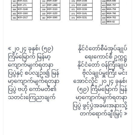
Post
၂၀၂၄ ခုနှစ်၊ (၅၉)
နိုင်ငံတော်စီမံအုပ်ချုပ်
navigation
ကြိမ်မြောက် မြန်မာ့
ရေးကောင်စီ ဥက္ကဋ္ဌ
ကျောက်မျက်ရတနာ
နိုင်ငံတော် ဝန်ကြီးချုပ်
ပြပွဲနှင့် စပ်လျဉ်း၍ မြန်
ဗိုလ်ချုပ်မှူးကြီး မင်း
မာ့ကျောက်မျက်ရတနာ
အောင်လှိုင် ၂၀၂၄ ခုနှစ်၊
ပြပွဲ ဗဟို ကော်မတီ၏
(၅၉) ကြိမ်မြောက် မြန်
သတင်းကြေညာချက်
မာ့ကျောက်မျက်ရတနာ
ပြပွဲ ဖွင့်ပွဲအခမ်းအနားသို့
တက်ရောက်ချီးမြှင့်