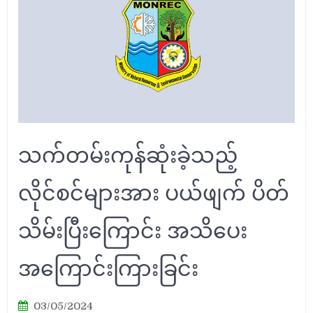
သက်တမ်းကုန်ဆုံးခဲ့သည့်
လိုင်စင်များအား ပယ်ဖျက် ပိတ်
သိမ်းပြီးကြောင်း အသိပေး
အကြောင်းကြားခြင်း
03/05/2024