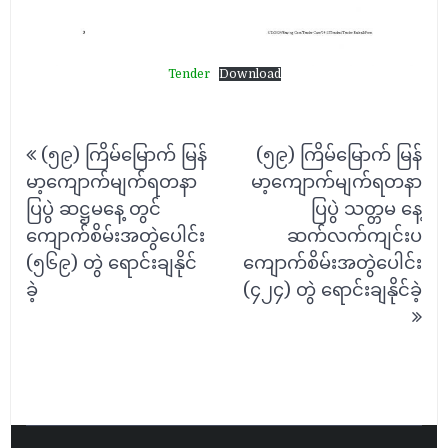
Tender
Download
Post
(၅၉) ကြိမ်မြောက် မြန်
(၅၉) ကြိမ်မြောက် မြန်
navigation
မာ့ကျောက်မျက်ရတနာ
မာ့ကျောက်မျက်ရတနာ
ပြပွဲ ဆဋ္ဌမနေ့ တွင်
ပြပွဲ သတ္တမ နေ့
ကျောက်စိမ်းအတွဲပေါင်း
ဆက်လက်ကျင်းပ
(၅၆၉) တွဲ ရောင်းချနိုင်
ကျောက်စိမ်းအတွဲပေါင်း
ခဲ့
(၄၂၄) တွဲ ရောင်းချနိုင်ခဲ့