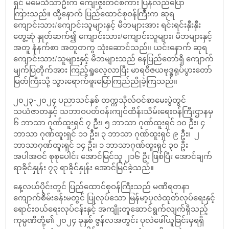
ရှင် မမေသံသာဦးက ကျေးဇူးတင်စကား ပြန်လည်ပြော
ကြားသည်။ ထို့နောက် ပြည်ထောင်စုဝန်ကြီးက ဆုရ
ကျောင်းသား/ကျောင်းသူများနှင့် မိဘများအား ရင်းရင်းနှီးနှီး
တွေ့ဆုံ နှုတ်ဆက်၍ ကျောင်းသား/ကျောင်းသူများ၊ မိဘများနှင့်
အတူ နံနက်စာ အတူတကွ သုံးဆောင်သည်။ ယင်းနောက် ဆုရ
ကျောင်းသား/သူများနှင့် မိဘများသည် နေပြည်တော်ရှိ ကျောက်
မျက်ပြတိုက်အား ကြည့်ရှုလေ့လာပြီး မာရဝိဇယဗုဒ္ဓရုပ်ပွားတော်
မြတ်ကြီးသို့ သွားရောက်ဖူးမြော်ကြည်ညိုခဲ့ကြသည်။
၂၀၂၃-၂၀၂၄ ပညာသင်နှစ် တက္ကသိုလ်ဝင်စာမေးပွဲတွင်
သယံဇာတနှင့် သဘာဝပတ်ဝန်းကျင်ထိန်းသိမ်းရေးဝန်ကြီးဌာနမှ
၆ ဘာသာ ဂုဏ်ထူးရှင် ၇ ဦး၊ ၅ ဘာသာ ဂုဏ်ထူးရှင် ၁၀ ဦး၊ ၄
ဘာသာ ဂုဏ်ထူးရှင် ၁၁ ဦး၊ ၃ ဘာသာ ဂုဏ်ထူးရှင် ၉ ဦး၊ ၂
ဘာသာဂုဏ်ထူးရှင် ၁၄ ဦး၊ ၁ ဘာသာဂုဏ်ထူးရှင် ၃၀ ဦး
အပါအဝင် စုစုပေါင်း အောင်မြင်သူ ၂၁၆ ဦး ဖြစ်ပြီး အောင်ချက်
ရာခိုင်နှုန်း ၇၃ ရာခိုင်နှုန်း အောင်မြင်ခဲ့သည်။
နေ့လယ်ပိုင်းတွင် ပြည်ထောင်စုဝန်ကြီးသည် မဏိရတနာ
ကျောက်စိမ်းခန်းမတွင် ပြုလုပ်သော မြန်မာ့ပုလဲထုတ်လုပ်ရေးနှင့်
ရောင်းဝယ်ရေးလုပ်ငန်းနှင့် အကျိုးတူဆောင်ရွက်လျက်ရှိသည့်
ကုမ္ပဏီတို့၏ ၂၀၂၄ ခုနှစ် ဇွန်လအတွင်း ပုလဲဖေါ်ယူခြင်းမှရရှိ