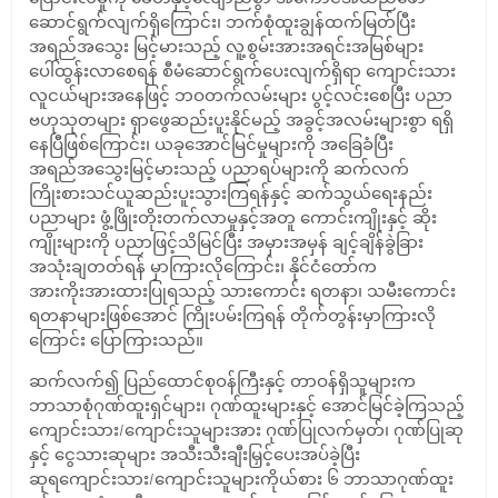
ဆောင်ရွက်လျက်ရှိကြောင်း၊ ဘက်စုံထူးချွန်ထက်မြတ်ပြီး
အရည်အသွေး မြင့်မားသည့် လူ့စွမ်းအားအရင်းအမြစ်များ
ပေါ်ထွန်းလာစေရန် စီမံဆောင်ရွက်ပေးလျက်ရှိရာ ကျောင်းသား
လူငယ်များအနေဖြင့် ဘဝတက်လမ်းများ ပွင့်လင်းစေပြီး ပညာ
ဗဟုသုတများ ရှာဖွေဆည်းပူးနိုင်မည့် အခွင့်အလမ်းများစွာ ရရှိ
နေပြီဖြစ်ကြောင်း၊ ယခုအောင်မြင်မှုများကို အခြေခံပြီး
အရည်အသွေးမြင့်မားသည့် ပညာရပ်များကို ဆက်လက်
ကြိုးစားသင်ယူဆည်းပူးသွားကြရန်နှင့် ဆက်သွယ်ရေးနည်း
ပညာများ ဖွံ့ဖြိုးတိုးတက်လာမှုနှင့်အတူ ကောင်းကျိုးနှင့် ဆိုး
ကျိုးများကို ပညာဖြင့်သိမြင်ပြီး အမှားအမှန် ချင့်ချိန်ခွဲခြား
အသုံးချတတ်ရန် မှာကြားလိုကြောင်း၊ နိုင်ငံတော်က
အားကိုးအားထားပြုရသည့် သားကောင်း ရတနာ၊ သမီးကောင်း
ရတနာများဖြစ်အောင် ကြိုးပမ်းကြရန် တိုက်တွန်းမှာကြားလို
ကြောင်း ပြောကြားသည်။
ဆက်လက်၍ ပြည်ထောင်စုဝန်ကြီးနှင့် တာဝန်ရှိသူများက
ဘာသာစုံဂုဏ်ထူးရှင်များ၊ ဂုဏ်ထူးများနှင့် အောင်မြင်ခဲ့ကြသည့်
ကျောင်းသား/ကျောင်းသူများအား ဂုဏ်ပြုလက်မှတ်၊ ဂုဏ်ပြုဆု
နှင့် ငွေသားဆုများ အသီးသီးချီးမြှင့်ပေးအပ်ခဲ့ပြီး
ဆုရ‌ကျောင်းသား/ကျောင်းသူများကိုယ်စား ၆ ဘာသာဂုဏ်ထူး