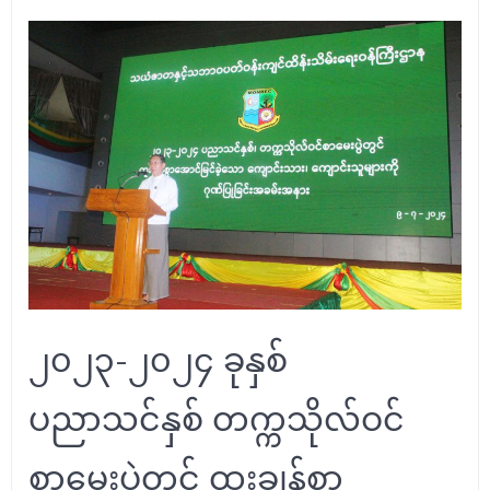
၂၀၂၃-၂၀၂၄ ခုနှစ်
ပညာသင်နှစ် တက္ကသိုလ်ဝင်
စာမေးပွဲတွင် ထူးချွန်စွာ