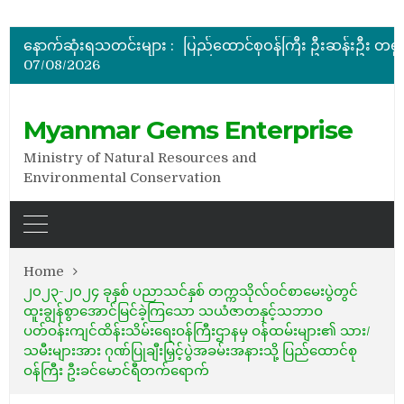
မြန်မာ့ကျောက်မျက်ရတနာပြပွဲ ဗဟိုကော်မတီ (ပထမအကြိမ်)အစ
ပြည်ထောင်စုဝန်ကြီး ဦးဆန်းဦး တရုတ်ပြည်သူ့သမ္မတနိုင်
နောက်ဆုံးရသတင်းများ :
နိုင်ငံတော်သမ္မတ ဦးမင်းအောင်လှိုင် မိုးကုတ်ရတနာမြေမှရှာဖွေတွေ့ရှိသည့် ထူးခြားလှပပြီး အရွယ်အစားကြီးမားသည့် နီ
07/08/2026
အိတ်ဖွင့်တင်ဒါခေါ်ယူခြင်း
အိတ်ဖွင့်တင်ဒါခေါ်ယူခြင်း
မြန်မာ့ကျောက်မျက်ရတနာပြပွဲ ဗဟိုကော်မတီ (ပထမအကြိမ်)အစ
Myanmar Gems Enterprise
Ministry of Natural Resources and
Environmental Conservation
Home
၂၀၂၃-၂၀၂၄ ခုနှစ် ပညာသင်နှစ် တက္ကသိုလ်ဝင်စာမေးပွဲတွင်
ထူးချွန်စွာအောင်မြင်ခဲ့ကြသော သယံဇာတနှင့်သဘာဝ
ပတ်ဝန်းကျင်ထိန်းသိမ်း‌ရေးဝန်ကြီးဌာနမှ ဝန်ထမ်းများ၏ သား/
သမီးများအား ဂုဏ်ပြုချီးမြှင့်ပွဲအခမ်းအနားသို့ ပြည်ထောင်စု
ဝန်ကြီး ဦးခင်မောင်ရီတက်ရောက်