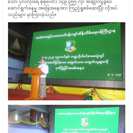
သော ပုလဲလုံးရေ စုစုပေါင်း ၁၄၉,၄၅၅ လုံး အချိုးကျခွဲဝေ
ဆောင်ရွက်နေမှု အခြေအနေအား ကြည့်ရှုစစ်ဆေးပြီး လိုအပ်
သည်များ မှာကြားခဲ့သည်။