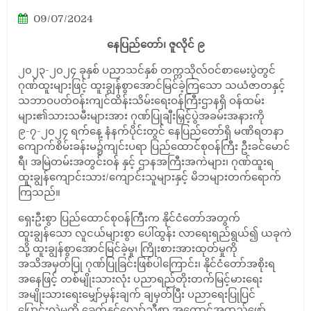
09/07/2024
နေပြည်တော်၊ ဇူလိုင် ၉
၂၀၂၃-၂၀၂၄ ခုနှစ် ပညာသင်နှစ် တက္ကသိုလ်ဝင်စာမေးပွဲတွင်
ဂုဏ်ထူးများဖြင့် ထူးချွန်စွာအောင်မြင်ခဲ့ကြသော သယံဇာတနှင့်
သဘာဝပတ်ဝန်းကျင်ထိန်းသိမ်း‌ရေးဝန်ကြီးဌာနရှိ ဝန်ထမ်း
များ၏သားသမီးများအား ဂုဏ်ပြုချီးမြှင့်ပွဲအခမ်းအနားကို
၉-၇-၂၀၂၄ ရက်နေ့ နံနက်ပိုင်းတွင် နေပြည်တော်ရှိ မဏိရတနာ
ကျောက်စိမ်းခန်းမ၌ကျင်းပရာ ပြည်ထောင်စုဝန်ကြီး ဦးခင်မောင်
ရီ၊ အမြဲတမ်းအတွင်းဝန် နှင့် ဌာနအကြီးအကဲများ၊ ဂုဏ်ထူးရ
ထူးချွန်ကျောင်းသား/ကျောင်းသူများနှင့် မိဘများတက်ရောက်
ကြသည်။
ရှေးဦးစွာ ပြည်ထောင်စုဝန်ကြီးက နိုင်ငံတော်အတွက်
ထူးချွန်သော လူငယ်များစွာ ပေါ်ထွန်း လာရေးရည်ရွယ်၍ ယခုကဲ
သို့ ထူးချွန်စွာအောင်မြင်ခဲ့မှု၊ ကြိုးစားအားထုတ်မှုကို
အသိအမှတ်ပြု ဂုဏ်ပြုခြင်းဖြစ်ပါကြောင်း၊ နိုင်ငံတော်အစိုးရ
အနေဖြင့် တစ်မျိုးသားလုံး ပညာရည်တိုးတက်မြင့်မားရေး
အမျိုးသားရေးမျှော်မှန်းချက် ချမှတ်ပြီး ပညာရေးပြုပြင်
ပြောင်းလဲမှုကို ခေတ်နှင့်လျော်ညီစွာ အကောင်အထည်ဖော်