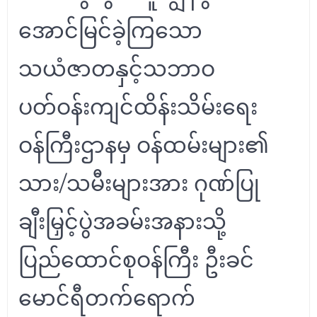
အောင်မြင်ခဲ့ကြသော
သယံဇာတနှင့်သဘာဝ
ပတ်ဝန်းကျင်ထိန်းသိမ်း‌ရေး
ဝန်ကြီးဌာနမှ ဝန်ထမ်းများ၏
သား/သမီးများအား ဂုဏ်ပြု
ချီးမြှင့်ပွဲအခမ်းအနားသို့
ပြည်ထောင်စုဝန်ကြီး ဦးခင်
မောင်ရီတက်ရောက်