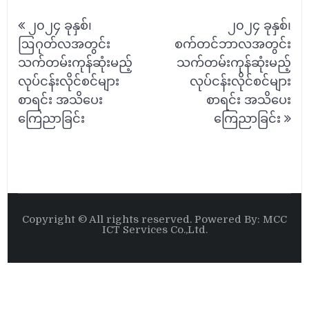
Post
၂၀၂၄ ခုနှစ်၊
၂၀၂၄ ခုနှစ်၊
navigation
ဩဂုတ်လအတွင်း
စက်တင်ဘာလအတွင်း
သက်တမ်းကုန်ဆုံးမည့်
သက်တမ်းကုန်ဆုံးမည့်
လုပ်ငန်းလိုင်စင်များ
လုပ်ငန်းလိုင်စင်များ
စာရင်း အသိပေး
စာရင်း အသိပေး
ကြေညာခြင်း
ကြေညာခြင်း
Copyright © All rights reserved. Powered By: MCC
ICT Services Co.,Ltd.