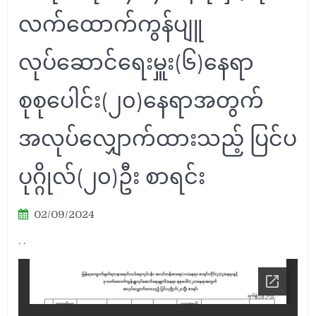
လက်ထောက်ကွန်ပျူ
လုပ်ဆောင်ရေးမှူး(၆)နေရာ
စုစုပေါင်း(၂၀)နေရာအတွက်
အလုပ်လျှောက်ထားသည့် ပြင်ပ
ပုဂ္ဂိုလ်(၂၀)ဦး စာရင်း
02/09/2024
. .