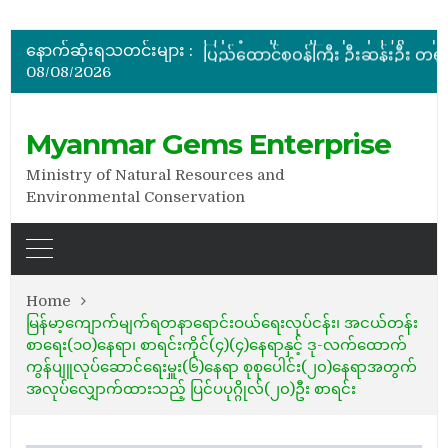
နောက်ဆုံးရသတင်းများ :
08/08/2026
အိတ်ဖွင့်တင်ဒါခေါ်ယူခြင်း
Myanmar Gems Enterprise
Ministry of Natural Resources and
Environmental Conservation
Home
မြန်မာ့ကျောက်မျက်ရတနာရောင်းဝယ်ရေးလုပ်ငန်း၊ အငယ်တန်း
စာရေး(၁၀)နေရာ၊ စာရင်းကိုင်(၄)(၄)နေရာနှင့် ဒု-လက်ထောက်
ကွန်ပျူလုပ်ဆောင်ရေးမှူး(၆)နေရာ စုစုပေါင်း(၂၀)နေရာအတွက်
အလုပ်လျှောက်ထားသည့် ပြင်ပပုဂ္ဂိုလ်(၂၀)ဦး စာရင်း