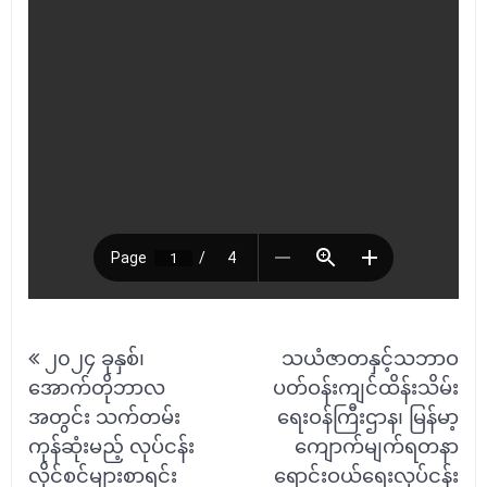
Post
၂၀၂၄ ခုနှစ်၊
သယံဇာတနှင့်သဘာဝ
navigation
အောက်တိုဘာလ
ပတ်ဝန်းကျင်ထိန်းသိမ်း
အတွင်း သက်တမ်း
ရေးဝန်ကြီးဌာန၊ မြန်မာ့
ကုန်ဆုံးမည့် လုပ်ငန်း
ကျောက်မျက်ရတနာ
လိုင်စင်များစာရင်း
ရောင်းဝယ်ရေးလုပ်ငန်း