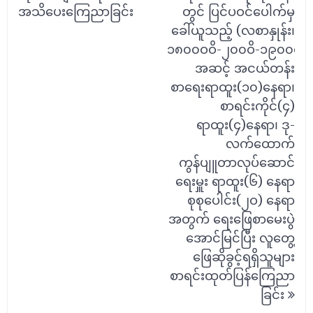
အသိပေးကြေညာခြင်း
တွင် ပြင်ပဝင်ပေါက်မှ
ခေါ်ယူသည့် (လစာနှုန်း၊
၁၈၀၀ဝဝိ-၂၀၀ဝိ-၁၉၀၀၀ဝိ
အဆင့် အငယ်တန်း
စာရေးရာထူး(၁၀)နေရာ၊
စာရင်းကိုင်(၄)
ရာထူး(၄)နေရာ၊ ဒု-
လက်ထောက်
ကွန်ပျူတာလုပ်ဆောင်
ရေးမှူး ရာထူး(၆) နေရာ
စုစုပေါင်း(၂ဝ) နေရာ
အတွက် ရေးဖြေစာမေးပွဲ
အောင်မြင်ပြီး လူတွေ့
ဖြေဆိုခွင့်ရရှိသူများ
စာရင်းထုတ်ပြန်ကြေညာ
ခြင်း