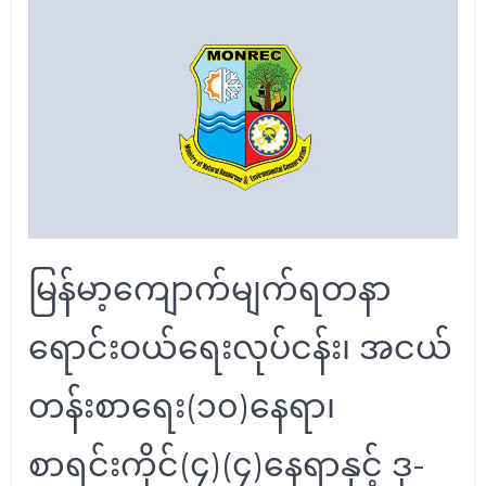
မြန်မာ့ကျောက်မျက်ရတနာ
ရောင်းဝယ်ရေးလုပ်ငန်း၊ အငယ်
တန်းစာရေး(၁၀)နေရာ၊
စာရင်းကိုင်(၄)(၄)နေရာနှင့် ဒု-