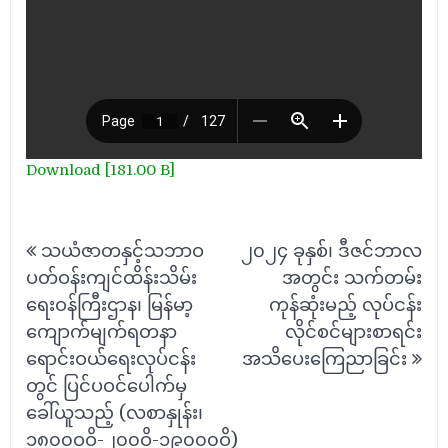
Download [181.00 B]
Post
သယံဇာတနှင့်သဘာဝ
၂၀၂၄ ခုနှစ်၊ ဒီဇင်ဘာလ
navigation
ပတ်ဝန်းကျင်ထိန်းသိမ်း
အတွင်း သက်တမ်း
ရေးဝန်ကြီးဌာန၊ မြန်မာ့
ကုန်ဆုံးမည့် လုပ်ငန်း
ကျောက်မျက်ရတနာ
လိုင်စင်များစာရင်း
ရောင်းဝယ်ရေးလုပ်ငန်း
အသိပေးကြေညာခြင်း
တွင် ပြင်ပဝင်ပေါက်မှ
ခေါ်ယူသည့် (လစာနှုန်း၊
၁၈၀၀ဝဝိ-၂၀၀ဝိ-၁၉၀၀၀ဝိ)