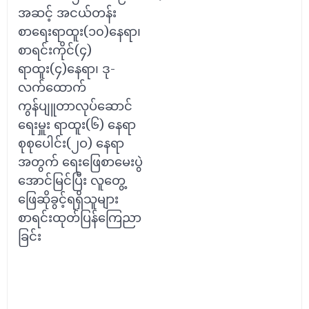
အဆင့် အငယ်တန်း
စာရေးရာထူး(၁၀)နေရာ၊
စာရင်းကိုင်(၄)
ရာထူး(၄)နေရာ၊ ဒု-
လက်ထောက်
ကွန်ပျူတာလုပ်ဆောင်
ရေးမှူး ရာထူး(၆) နေရာ
စုစုပေါင်း(၂ဝ) နေရာ
အတွက် ရေးဖြေစာမေးပွဲ
အောင်မြင်ပြီး လူတွေ့
ဖြေဆိုခွင့်ရရှိသူများ
စာရင်းထုတ်ပြန်ကြေညာ
ခြင်း