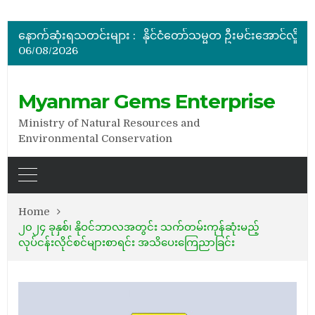
မြန်မာ့ကျောက်မျက်ရတနာပြပွဲ ဗဟိုကော်မတီ (ပထမအကြိမ်)အစ
ပြည်ထောင်စုဝန်ကြီး ဦးဆန်းဦး တရုတ်ပြည်သူ့သမ္မတနိုင်
နောက်ဆုံးရသတင်းများ :
နိုင်ငံတော်သမ္မတ ဦးမင်းအောင်လှိုင် မိုးကုတ်ရတနာမြေမှရှာဖွေတွေ့ရှိသည့် ထူးခြားလှပပြီး အရွယ်အစားကြီးမားသည့် နီ
06/08/2026
အိတ်ဖွင့်တင်ဒါခေါ်ယူခြင်း
အိတ်ဖွင့်တင်ဒါခေါ်ယူခြင်း
မြန်မာ့ကျောက်မျက်ရတနာပြပွဲ ဗဟိုကော်မတီ (ပထမအကြိမ်)အစ
Myanmar Gems Enterprise
Ministry of Natural Resources and
Environmental Conservation
Home
၂၀၂၄ ခုနှစ်၊ နိုဝင်ဘာလအတွင်း သက်တမ်းကုန်ဆုံးမည့်
လုပ်ငန်းလိုင်စင်များစာရင်း အသိပေးကြေညာခြင်း