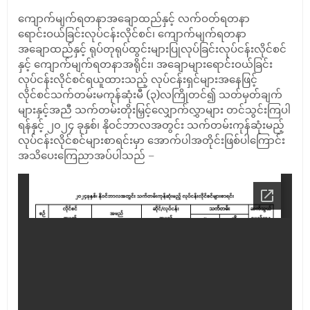
ကျောက်မျက်ရတနာအချောထည်နှင့် လက်ဝတ်ရတနာ
ရောင်းဝယ်ခြင်းလုပ်ငန်းလိုင်စင်၊ ကျောက်မျက်ရတနာ
အချောထည်နှင့် ရုပ်တုရုပ်ထွင်းများပြုလုပ်ခြင်းလုပ်ငန်းလိုင်စင်
နှင့် ကျောက်မျက်ရတနာအရိုင်း၊ အချောများရောင်းဝယ်ခြင်း
လုပ်ငန်းလိုင်စင်ရယူထားသည့် လုပ်ငန်းရှင်များအနေဖြင့်
လိုင်စင်သက်တမ်းမကုန်ဆုံးမီ (၃)လကြိုတင်၍ သတ်မှတ်ချက်
များနှင့်အညီ သက်တမ်းတိုးမြှင့်လျှောက်လွှာများ တင်သွင်းကြပါ
ရန်နှင့် ၂၀၂၄ ခုနှစ်၊ နိုဝင်ဘာလအတွင်း သက်တမ်းကုန်ဆုံးမည့်
လုပ်ငန်းလိုင်စင်များစာရင်းမှာ အောက်ပါအတိုင်းဖြစ်ပါကြောင်း
အသိပေးကြေညာအပ်ပါသည် –