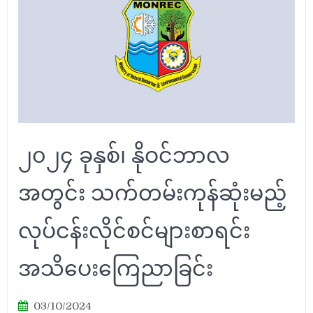
၂၀၂၄ ခုနှစ်၊ နိုဝင်ဘာလ
အတွင်း သက်တမ်းကုန်ဆုံးမည့်
လုပ်ငန်းလိုင်စင်များစာရင်း
အသိပေးကြေညာခြင်း
03/10/2024