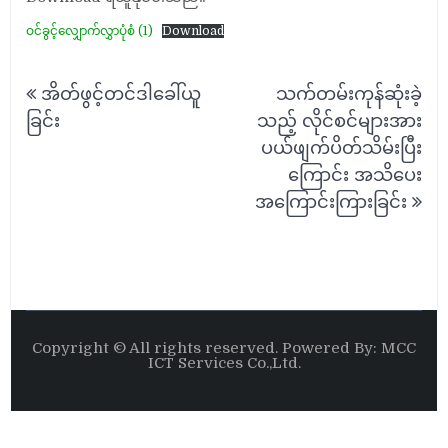
ဝင်ခွင့်လျှောက်လွှာပုံစံ (1)
Download
Post
အိတ်ဖွင့်တင်ဒါခေါ်ယူ
သက်တမ်းကုန်ဆုံးခဲ့
navigation
ခြင်း
သည့် လိုင်စင်များအား
ပယ်ဖျက်ပိတ်သိမ်းပြီး
ကြောင်း အသိပေး
အကြောင်းကြားခြင်း
Copyright © All rights reserved. Powered By: MCC
ICT Services Co.,Ltd.