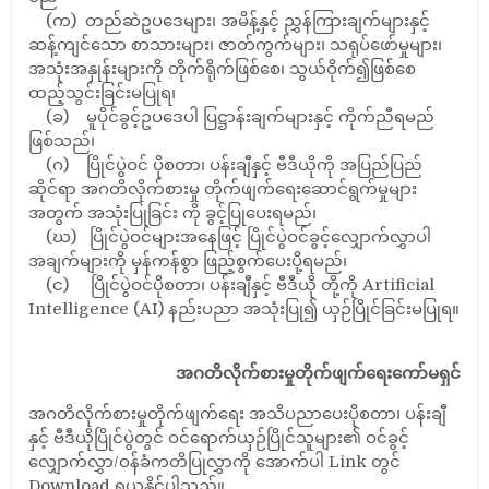
(က) တည်ဆဲဥပဒေများ၊ အမိန့်နှင့် ညွှန်ကြားချက်များနှင့်
ဆန့်ကျင်သော စာသားများ၊ ဇာတ်ကွက်များ၊ သရုပ်ဖော်မှုများ၊
အသုံးအနှုန်းများကို တိုက်ရိုက်ဖြစ်စေ၊ သွယ်ဝိုက်၍ဖြစ်စေ
ထည့်သွင်းခြင်းမပြုရ၊
(ခ) မူပိုင်ခွင့်ဥပဒေပါ ပြဋ္ဌာန်းချက်များနှင့် ကိုက်ညီရမည်
ဖြစ်သည်၊
(ဂ) ပြိုင်ပွဲဝင် ပိုစတာ၊ ပန်းချီနှင့် ဗီဒီယိုကို အပြည်ပြည်
ဆိုင်ရာ အဂတိလိုက်စားမှု တိုက်ဖျက်ရေးဆောင်ရွက်မှုများ
အတွက် အသုံးပြုခြင်း ကို ခွင့်ပြုပေးရမည်၊
(ဃ) ပြိုင်ပွဲဝင်များအနေဖြင့် ပြိုင်ပွဲဝင်ခွင့်လျှောက်လွှာပါ
အချက်များကို မှန်ကန်စွာ ဖြည့်စွက်ပေးပို့ရမည်၊
(င) ပြိုင်ပွဲဝင်ပိုစတာ၊ ပန်းချီနှင့် ဗီဒီယို တို့ကို Artificial
Intelligence (AI) နည်းပညာ အသုံးပြု၍ ယှဉ်ပြိုင်ခြင်းမပြုရ။
အဂတိလိုက်စားမှုတိုက်ဖျက်ရေးကော်မရှင်
အဂတိလိုက်စားမှုတိုက်ဖျက်ရေး အသိပညာပေးပိုစတာ၊ ပန်းချီ
နှင့် ဗီဒီယိုပြိုင်ပွဲတွင် ဝင်ရောက်ယှဉ်ပြိုင်သူများ၏ ဝင်ခွင့်
လျှောက်လွှာ/ဝန်ခံကတိပြုလွှာကို အောက်ပါ Link တွင်
Download ရယူနိုင်ပါသည်။