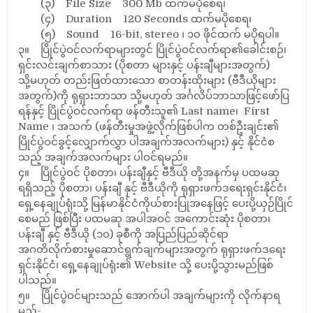
(၃) File Size 300 Mb ထက်မပိုစေရ၊
(၄) Duration 120 Seconds ထက်မပိုစေရ၊
(၅) Sound 16-bit, stereo ၊ ၁၀ ဖိုင်ထက် မပိုရပါ။
၃။ ပြိုင်ပွဲဝင်လက်ရာများတွင် ပြိုင်ပွဲဝင်လက်ရာ၏ခေါင်းစဉ်၊
ရှင်းလင်းချက်စာသား (ပိုစတာ များနှင့် ပန်းချီများအတွက်)
သို့မဟုတ် တည်းဖြတ်ထားသော စာတန်းထိုးများ (ဗီဒီယိုများ
အတွက်)ကို ရုရှားဘာသာ သို့မဟုတ် အင်္ဂလိပ်ဘာသာဖြင့်ဖော်ပြ
ရန်နှင့် ပြိုင်ပွဲဝင်လက်ရာ ဖန်တီးသူ၏ Last name၊ First
Name ၊ အသက် (ဖန်တီးမှုအဖွဲ့လိုက်ဖြစ်ပါက တစ်ဦးချင်း၏
ပြိုင်ပွဲဝင်ခွင့်လျှောက်လွှာ ပါအချက်အလက်များ) နှင့် နိုင်ငံစ
သည့် အချက်အလက်များ ပါဝင်ရမည်။
၄။ ပြိုင်ပွဲဝင် ပိုစတာ၊ ပန်းချီနှင့် ဗီဒီယို တို့အနက်မှ ပထမဆု
ရရှိသည့် ပိုစတာ၊ ပန်းချီ နှင့် ဗီဒီယိုကို ရုရှားဖက်ဒရေးရှင်းနိုင်ငံ၊
ရှေ့နေချုပ်ရုံးသို့ မြန်မာနိုင်ငံကိုယ်စားပြုအနေဖြင့် ပေးပို့ယှဉ်ပြိုင်
စေမည် ဖြစ်ပြီး ပထမဆု အပါအဝင် အကောင်းဆုံး ပိုစတာ၊
ပန်းချီ နှင့် ဗီဒီယို (၁၀) ခုစီကို အပြည်ပြည်ဆိုင်ရာ
အဂတိလိုက်စားမှုဆောင်ရွက်ချက်များအတွက် ရုရှားဖက်ဒရေး
ရှင်းနိုင်ငံ၊ ရှေ့နေချုပ်ရုံး၏ Website သို့ ပေးပို့သွားမည်ဖြစ်
ပါသည်။
၅။ ပြိုင်ပွဲဝင်များသည် အောက်ပါ အချက်များကို လိုက်နာရ
မည်-