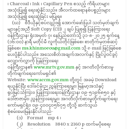
၊ Charcoal ၊ Ink ၊ Capillary Pen စသည့် ကိရိယာများ
အသုံးပြု၍ ရေးဆွဲနိုင်သည်။ အီလက်ထရောနစ်ပစ္စည်းများ
အသုံးပြု၍ ရေးဆွဲခြင်း မပြုရ။
(ဃ) ဗီဒီယိုနှင့်စပ်လျဉ်း၍ အောက်ဖော်ပြပါ သတ်မှတ်ချက်
များနှင့်အညီ Soft Copy (CD) ၂ ချပ် ပြုစု၍ ပြန်ကြားရေး
ဝန်ကြီးဌာန၊ ရုံးအမှတ် ၇၊ နေပြည်တော်သို့ ၃၁-၈-၂၀၂၅ ရက်နေ့
(၁၆:၀၀) နာရီ မတိုင်မီ လူကိုယ်တိုင်ဖြစ်စေ၊ စာတိုက်မှတစ်ဆင့်
ဖြစ်စေ၊
ms.khinmoeou@gmail.com
သို့ e-mail ဖြင့်ဖြစ်စေ
ပေးပို့နိုင်ပါသည်။ အသေးစိတ်အချက်အလက်နှင့် ပြိုင်ပွဲဝင်ခွင့်
လျှောက်လွှာကို ပြန်ကြားရေး
ဝန်ကြီးဌာန၏
www.mrtv.gov.mm
နှင့် အဂတိလိုက်စားမှု
တိုက်ဖျက်ရေးကော်မရှင်၏
Website:
www.accm.gov.mm
တို့တွင် အခမဲ့ Download
ရယူနိုင်ပြီး ဒေါ်ခင်မိုးဉ၊ ညွှန်ကြာရေးမှူး၊ မြန်မာ့အသံနှင့်
ရုပ်မြင်သံကြား၊ ပြန်ကြားရေးဝန်ကြီးဌာန၊ ဝ၉-၅၁၉၆၈၅၀ နှင့်
ဒေါ်ဇာဇာမိုး၊ ညွှန်ကြားရေးမှူး၊ အဂတိလိုက်စားမှုတိုက်ဖျက်ရေး
ကော်မရှင်ရုံး၊ ဝ၉-၄၀ဝ၄၀၅၆၇၅ တို့သို့ ဆက်သွယ်
စုံစမ်းမေးမြန်းနိုင်ပါသည်-
(၁) Format mp 4 ၊
(၂) Resolution 3840 x 2160 p ထက်မပိုစေရ၊