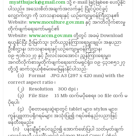
myatthujack@gmail.com
သို့ e-mail ဖြင့်ဖြစ်စေ ပေးပို့နိုင်
ပါသည်။ အသေးစိတ်အချက်အလက်နှင့် ပြိုင်ပွဲဝင်ခွင့်
လျှောက်လွှာ ကို သာသနာရေးနှင့် ယဉ်ကျေးမှုဝန်ကြီးဌာန၏
Website:
www.moculture.gov.mm
နှင့် အဂတိလိုက်စားမှု
တိုက်ဖျက်ရေးကော်မရှင်၏
Website:
www.accm.gov.mm
တို့တွင် အခမဲ့ Download
ရယူနိုင်ပြီး ဦးမြတ်သူ၊ ဒုတိယညွှန်ကြားရေးမှူးချုပ်၊ အနုပညာ
ဦးစီးဌာန၊ သာသနာရေးနှင့်ယဉ်ကျေးမှုဝန်ကြီးဌာန၊
ဝ၉-၅၁၆၁၁၂၇ နှင့် ဦးလင်းဝေအောင်၊ ညွှန်ကြားရေးမှူး၊
အဂတိလိုက်စားမှုတိုက်ဖျက်ရေးကော်မရှင်ရုံး၊ ၀၉-၄၃၁၈၅၁၂၇
တို့သို့ ဆက်သွယ်စုံစမ်းမေးမြန်းနိုင်ပါသည်-
(၁) Format JPG A3 (297 x 420 mm) with the
correct aspect ratio ၊
(၂) Resolution 300 dpi ၊
(၃) File Size 15 Mb ထက်မပိုစေရ။ ၁၀ file ထက် မ
ပိုရပါ၊
(၄) ပိုစတာရေးဆွဲရာတွင် tablet များ၊ stylus များ၊
ကွန်ပျူတာပရိုဂရမ်များ အသုံးပြု၍ ဂရပ်ဖစ်နည်းပညာဖြင့်
ဖန်တီးရမည်။
(ဂ) ပန်းချီနှင့်စပ်လျဉ်း၍ အောက်ဖော်ပြပါ သတ်မှတ်ချက်
များနှင့်အညီ ပန်းချီ(မူရင်း) နှင့်အတူ Hard Copy (၂)စုံနှင့်