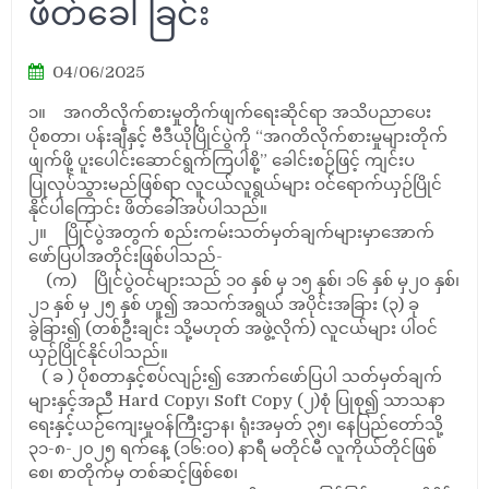
ဖိတ်ခေါ်ခြင်း
04/06/2025
၁။ အဂတိလိုက်စားမှုတိုက်ဖျက်ရေးဆိုင်ရာ အသိပညာပေး
ပိုစတာ၊ ပန်းချီနှင့် ဗီဒီယိုပြိုင်ပွဲကို “အဂတိလိုက်စားမှုများတိုက်
ဖျက်ဖို့ ပူးပေါင်းဆောင်ရွက်ကြပါစို့” ခေါင်းစဉ်ဖြင့် ကျင်းပ
ပြုလုပ်သွားမည်ဖြစ်ရာ လူငယ်လူရွယ်များ ဝင်ရောက်ယှဉ်ပြိုင်
နိုင်ပါကြောင်း ဖိတ်ခေါ်အပ်ပါသည်။
၂။ ပြိုင်ပွဲအတွက် စည်းကမ်းသတ်မှတ်ချက်များမှာအောက်
ဖော်ပြပါအတိုင်းဖြစ်ပါသည်-
(က) ပြိုင်ပွဲဝင်များသည် ၁၀ နှစ် မှ ၁၅ နှစ်၊ ၁၆ နှစ် မှ၂၀ နှစ်၊
၂၁ နှစ် မှ ၂၅ နှစ် ဟူ၍ အသက်အရွယ် အပိုင်းအခြား (၃) ခု
ခွဲခြား၍ (တစ်ဦးချင်း သို့မဟုတ် အဖွဲ့လိုက်) လူငယ်များ ပါဝင်
ယှဉ်ပြိုင်နိုင်ပါသည်။
( ခ ) ပိုစတာနှင့်စပ်လျဉ်း၍ အောက်ဖော်ပြပါ သတ်မှတ်ချက်
များနှင့်အညီ Hard Copy၊ Soft Copy (၂)စုံ ပြုစု၍ သာသနာ
ရေးနှင့်ယဉ်ကျေးမှုဝန်ကြီးဌာန၊ ရုံးအမှတ် ၃၅၊ နေပြည်တော်သို့
၃၁-၈-၂၀၂၅ ရက်နေ့ (၁၆:၀၀) နာရီ မတိုင်မီ လူကိုယ်တိုင်ဖြစ်
စေ၊ စာတိုက်မှ တစ်ဆင့်ဖြစ်စေ၊