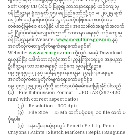
Soft Copy CD (၁)ချပ် ပြုစု၍ သာသနာရေးနှင့် ယဉ်ကျေးမှု
ဝန်ကြီးဌာန၊ ရုံးအမှတ် ၃၅၊ နေပြည်တော်သို့ ၃၁-၈-၂၀၂၅ ရက်
နေ့ (၁၆:၀၀) နာရီမတိုင်မီ လူကိုယ်တိုင်ဖြစ်စေ၊ စာတိုက်မှ
တစ်ဆင့်ဖြစ်စေ ပေးပို့နိုင် ပါသည်။ အသေးစိတ်အချက်အလက်
နှင့် ပြိုင်ပွဲဝင်ခွင့်လျှောက်လွှာကို သာသနာ ရေးနှင့် ယဉ်ကျေးမှု
ဝန်ကြီးဌာန၏ Website:
www.moculture.gov.mm
နှင့်
အဂတိလိုက်စားမှုတိုက်ဖျက်ရေးကော်မရှင်၏
Website:
www.accm.gov.mm
တို့တွင် အခမဲ့ Download
ရယူနိုင်ပြီး ဒေါက်တာလဲ့လဲ့အောင်၊ ညွှန်ကြားရေးမှူး၊ အနုပညာ
ဦးစီးဌာန၊ သာသနာရေးနှင့် ယဉ်ကျေးမှုဝန်ကြီးဌာန
ဝ၉-၅၁၉၄၁၁၂ နှင့် ဒေါ်နန်းရတနာထွန်း၊ ညွှန်ကြားရေးမှူး၊
အဂတိလိုက်စားမှုတိုက်ဖျက်ရေးကော်မရှင်ရုံး၊
၀၉-၄၅၁၂၃၅၂၁၅ တို့သို့ ဆက်သွယ်စုံစမ်းမေးမြန်းနိုင်ပါသည်-
(၁) File Submission Format JPG ၊ A3 (297×420
mm) with correct aspect ratio ၊
(၂) Resolution 300 dpi ၊
(၃) File Size 15 Mb ထက်မပိုစေရ၊ ၁၀ file ထက် မ
ပိုရပါ။
(၄) ပန်းချီရေးဆွဲရာတွင် Pencil ၊ Felt-tip Pen ၊
Crayons ၊ Paints ၊ Sketch Markers ၊ Sepia ၊ Sanguine