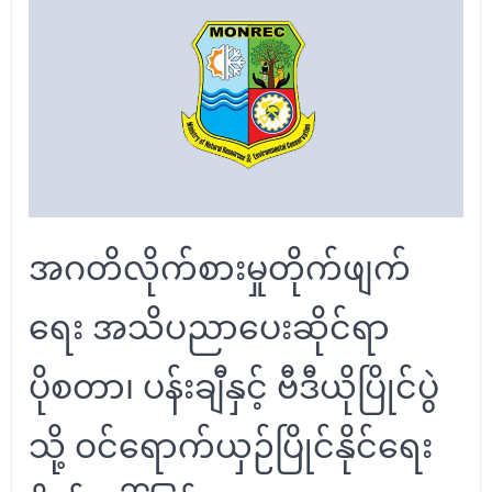
အဂတိလိုက်စားမှုတိုက်ဖျက်
ရေး အသိပညာပေးဆိုင်ရာ
ပိုစတာ၊ ပန်းချီနှင့် ဗီဒီယိုပြိုင်ပွဲ
သို့ ဝင်ရောက်ယှဉ်ပြိုင်နိုင်ရေး