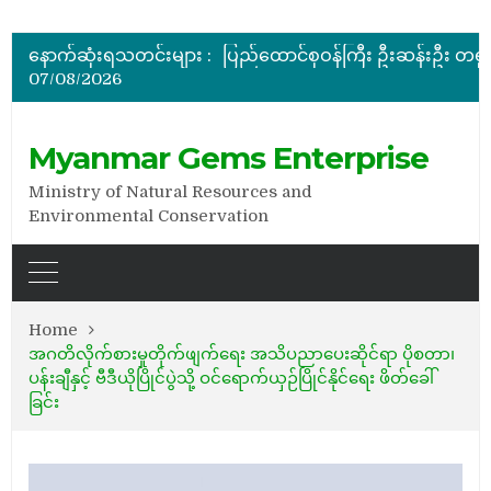
အိတ်ဖွင့်တင်ဒါခေါ်ယူခြင်း
နောက်ဆုံးရသတင်းများ :
07/08/2026
အိတ်ဖွင့်တင်ဒါခေါ်ယူခြင်း
အိတ်ဖွင့်တင်ဒါခေါ်ယူခြင်း
Myanmar Gems Enterprise
Ministry of Natural Resources and
Environmental Conservation
Home
အဂတိလိုက်စားမှုတိုက်ဖျက်ရေး အသိပညာပေးဆိုင်ရာ ပိုစတာ၊
ပန်းချီနှင့် ဗီဒီယိုပြိုင်ပွဲသို့ ဝင်ရောက်ယှဉ်ပြိုင်နိုင်ရေး ဖိတ်ခေါ်
ခြင်း