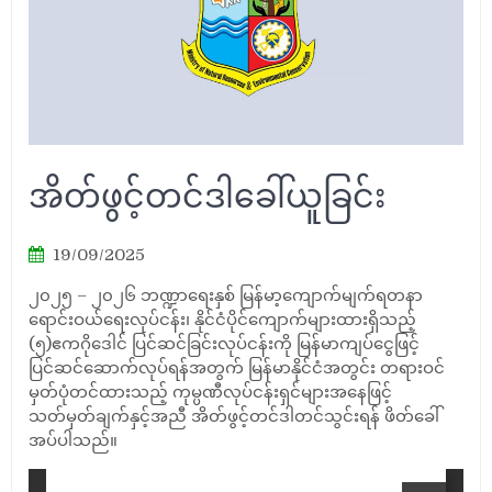
အိတ်ဖွင့်တင်ဒါခေါ်ယူခြင်း
19/09/2025
၂၀၂၅ – ၂၀၂၆ ဘဏ္ဍာရေးနှစ် မြန်မာ့ကျောက်မျက်ရတနာ
ရောင်းဝယ်ရေးလုပ်ငန်း၊ နိုင်ငံပိုင်ကျောက်များထားရှိသည့်
(၅)ဧကဂိုဒေါင် ပြင်ဆင်ခြင်းလုပ်ငန်းကို မြန်မာကျပ်ငွေဖြင့်
ပြင်ဆင်ဆောက်လုပ်ရန်အတွက် မြန်မာနိုင်ငံအတွင်း တရားဝင်
မှတ်ပုံတင်ထားသည့် ကုမ္ပဏီလုပ်ငန်းရှင်များအနေဖြင့်
သတ်မှတ်ချက်နှင့်အညီ အိတ်ဖွင့်တင်ဒါတင်သွင်းရန် ဖိတ်ခေါ်
အပ်ပါသည်။