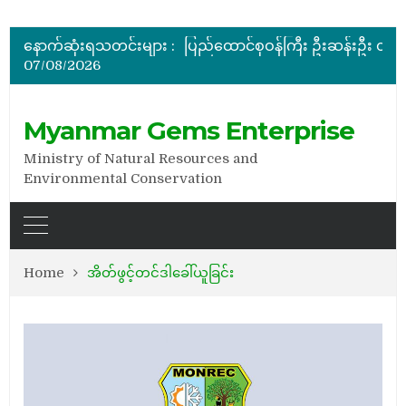
ပြည်ထောင်စုဝန်ကြီး ဦးဆန်းဦး မြန်မာ့ကျောက်မျက်ရတနာပြတိုက် (နေပြည်တော်) အကြီးစားပြုပြင်နေမှ
မြန်မာ့ကျောက်မျက်ရတနာပြပွဲ ဗဟိုကော်မတီ (ပထမအကြိမ်)အစ
နောက်ဆုံးရသတင်းများ :
ပြည်ထောင်စုဝန်ကြီး ဦးဆန်းဦး တရုတ်ပြည်သူ့သမ္မတနိုင်
07/08/2026
နိုင်ငံတော်သမ္မတ ဦးမင်းအောင်လှိုင် မိုးကုတ်ရတနာမြေမှရှာဖွေတွေ့ရှိသည့် ထူးခြားလှပပြီး အရွယ်အစားကြီးမားသည့် နီ
အိတ်ဖွင့်တင်ဒါခေါ်ယူခြင်း
ပြည်ထောင်စုဝန်ကြီး ဦးဆန်းဦး မြန်မာ့ကျောက်မျက်ရတနာပြတိုက် (နေပြည်တော်) အကြီးစားပြုပြင်နေမှ
Myanmar Gems Enterprise
Ministry of Natural Resources and
Environmental Conservation
Home
အိတ်ဖွင့်တင်ဒါခေါ်ယူခြင်း