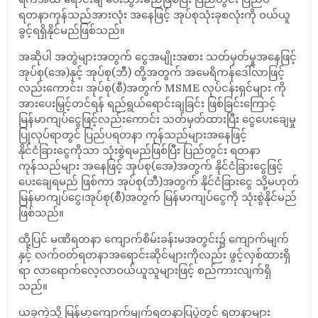
ရတနာကုန်သည်အားလုံး အနေဖြင့် အုပ်စုသုံးခုစလုံးကို ဝယ်ယူ
ခွင့်ရရှိနိုင်မည်ဖြစ်သည်။
အဆိုပါ အတွဲများအတွက် ငွေအမျိုးအစား သတ်မှတ်မှုအနေဖြင့်
အုပ်စု(အေ)နှင့် အုပ်စု(ဘီ) တို့အတွက် အမေရိကန်ဒေါ်လာဖြင့်
လည်းကောင်း၊ အုပ်စု(စီ)အတွက် MSME လုပ်ငန်းရှင်များ ကို
အားပေးမြှင့်တင်ရန် ရည်ရွယ်ရောင်းချခြင်း ဖြစ်ခြင်းကြောင့်
မြန်မာကျပ်ငွေဖြင့်လည်းကောင်း သတ်မှတ်ထားပြီး ငွေပေးချေမှု
ပြုလုပ်ရာတွင် ပြည်ပရတနာ ကုန်သည်များအနေဖြင့်
နိုင်ငံခြားငွေကိုသာ သုံးစွဲရမည်ဖြစ်ပြီး ပြည်တွင်း ရတနာ
ကုန်သည်များ အနေဖြင့် အုပ်စု(အေ)အတွက် နိုင်ငံခြားငွေဖြင့်
ပေးချေရမည် ဖြစ်ကာ အုပ်စု(ဘီ)အတွက် နိုင်ငံခြားငွေ သို့မဟုတ်
မြန်မာကျပ်ငွေ၊အုပ်စု(စီ)အတွက် မြန်မာကျပ်ငွေကို သုံးစွဲနိုင်မည်
ဖြစ်သည်။
ထို့ပြင် မဏိရတနာ ကျောက်စိမ်းခန်းမအတွင်း၌ ကျောက်မျက်
နှင့် လက်ဝတ်ရတနာအရောင်းဆိုင်များကိုလည်း ဖွင့်လှစ်ထားရှိ
ရာ လာရောက်လေ့လာဝယ်ယူသူများဖြင့် စည်ကားလျက်ရှိ
သည်။
ယခုကဲ့သို့ မြန်မာ့ကျောက်မျက်ရတနာပြပွဲတွင် ရတနာများ