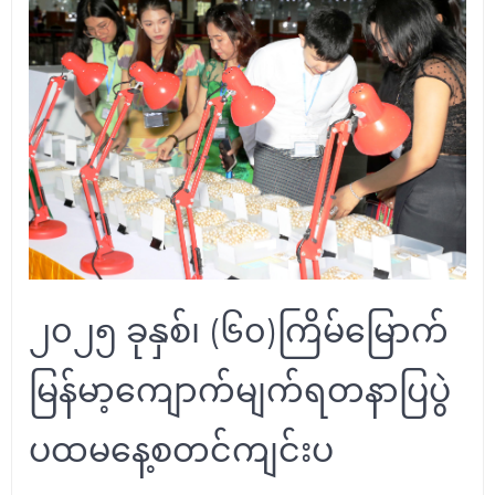
၂၀၂၅ ခုနှစ်၊ (၆၀)ကြိမ်မြောက်
မြန်မာ့ကျောက်မျက်ရတနာပြပွဲ
ပထမနေ့စတင်ကျင်းပ