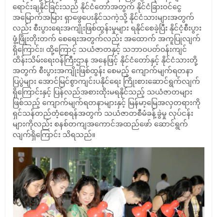
ရောင်းချနိုင်ခြင်းသည် နိုင်ငံတော်အတွက် နိုင်ငံခြားဝင်ငွေ
အမြောက်အမြား ရှာဖွေပေးနိုင်သကဲ့သို့ နိုင်ငံသားများအတွက်
လည်း စီးပွားရေးအကျိုးဖြစ်ထွန်းမှုများ ရနိုင်စေခဲ့ပြီး နိုင်ငံ့စီးပွား
ဖွံ့ဖြိုးတိုးတက် စေရေးအတွက်လည်း အထောက် အကူပြုလျက်
ရှိကြောင်း၊ ထို့ကြောင့် သယံဇာတနှင့် သဘာဝပတ်ဝန်းကျင်
ထိန်းသိမ်းရေးဝန်ကြီးဌာန အနေဖြင့် နိုင်ငံတော်နှင့် နိုင်ငံသားတို့
အတွက် စီးပွားအကျိုးဖြစ်ထွန်း စေမည့် ကျောက်မျက်ရတနာ
ပြပွဲများ အောင်မြင်စွာကျင်းပနိုင်ရေး ကြိုးစားဆောင်ရွက်လျက်
ရှိကြောင်းနှင့် ပြန်လည်အစားထိုးမရနိုင်သည့် သယံဇာတများ
ဖြစ်သည့် ကျောက်မျက်ရတနာများနှင့် မြန်မာ့မြေအလှတရားကို
ရှင်သန်တည်တံ့စေရန်အတွက် သယံဇာတစီမံခန့်ခွဲမှု လုပ်ငန်း
များကိုလည်း စနစ်တကျအကောင်အထည်ဖော် ဆောင်ရွက်
လျက်ရှိကြောင်း သိရသည်။