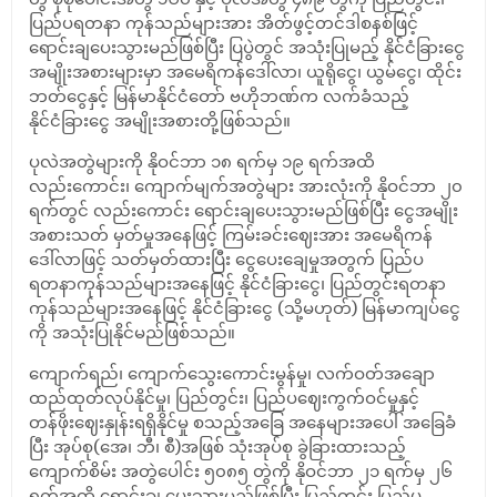
ပြည်ပရတနာ ကုန်သည်များအား အိတ်ဖွင့်တင်ဒါစနစ်ဖြင့်
ရောင်းချပေးသွားမည်ဖြစ်ပြီး ပြပွဲတွင် အသုံးပြုမည့် နိုင်ငံခြားငွေ
အမျိုးအစားများမှာ အမေရိကန်ဒေါ်လာ၊ ယူရိုငွေ၊ ယွမ်ငွေ၊ ထိုင်း
ဘတ်ငွေနှင့် မြန်မာနိုင်ငံတော် ဗဟိုဘဏ်က လက်ခံသည့်
နိုင်ငံခြားငွေ အမျိုးအစားတို့ဖြစ်သည်။
ပုလဲအတွဲများကို နိုဝင်ဘာ ၁၈ ရက်မှ ၁၉ ရက်အထိ
လည်းကောင်း၊ ကျောက်မျက်အတွဲများ အားလုံးကို နိုဝင်ဘာ ၂၀
ရက်တွင် လည်းကောင်း ရောင်းချပေးသွားမည်ဖြစ်ပြီး ငွေအမျိုး
အစားသတ် မှတ်မှုအနေဖြင့် ကြမ်းခင်းဈေးအား အမေရိကန်
ဒေါ်လာဖြင့် သတ်မှတ်ထားပြီး ငွေပေးချေမှုအတွက် ပြည်ပ
ရတနာကုန်သည်များအနေဖြင့် နိုင်ငံခြားငွေ၊ ပြည်တွင်းရတနာ
ကုန်သည်များအနေဖြင့် နိုင်ငံခြားငွေ (သို့မဟုတ်) မြန်မာကျပ်ငွေ
ကို အသုံးပြုနိုင်မည်ဖြစ်သည်။
ကျောက်ရည်၊ ကျောက်သွေးကောင်းမွန်မှု၊ လက်ဝတ်အချော
ထည်ထုတ်လုပ်နိုင်မှု၊ ပြည်တွင်း၊ ပြည်ပဈေးကွက်ဝင်မှုနှင့်
တန်ဖိုးဈေးနှုန်းရရှိနိုင်မှု စသည့်အခြေ အနေများအပေါ် အခြေခံ
ပြီး အုပ်စု(အေ၊ ဘီ၊ စီ)အဖြစ် သုံးအုပ်စု ခွဲခြားထားသည့်
ကျောက်စိမ်း အတွဲပေါင်း ၅၀၈၅ တွဲကို နိုဝင်ဘာ ၂၁ ရက်မှ ၂၆
ရက်အထိ ရောင်းချ ပေးသွားမည်ဖြစ်ပြီး ပြည်တွင်း ပြည်ပ