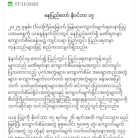
17/11/2025
နေပြည်တော် နိုဝင်ဘာ ၁၇
၂၀၂၅ ခုနှစ်၊ (၆၀)ကြိမ်မြောက် မြန်မာ့ကျောက်မျက်ရတနာပြပွဲ
ပထမနေ့ကို ယနေ့နံနက်ပိုင်းတွင် နေပြည်တော်ရှိ မဏိရတနာ
ကျောက်စိမ်းခန်းမ၌ ကျင်းပရာ ပြည်တွင်း ပြည်ပရတနာ
ကုန်သည်များဖြင့် စည်ကားလျက်ရှိသည်။
နံနက်ပိုင်းမှ စတင်၍ ပြည်တွင်း ပြည်ပရတနာကုန်သည်
များသည် မဏိရတနာ ကျောက်စိမ်းခန်းမအတွင်း ခင်းကျင်း
ပြသထားသည့် ပုလဲအတွဲများ၊ ကျောက်စိမ်း အချောထည်အတွဲ
များ၊ ကျောက်မျက်လက်ဝတ် ရတနာအတွဲများ၊ ခန်းမအပြင်
ဘက် သတ်မှတ်နေရာများအလိုက် ခင်းကျင်းပြသထားသည့်
ကျောက်စိမ်းရိုင်းအတွဲများနှင့် ကျောက်မျက်ရိုင်းအတွဲများကို
စိတ်ကြိုက်လေ့လာကြည့်ရှုကြပြီး ဈေးနှုန်းတင်သွင်းလွှာများကို
သက်ဆိုင်ရာ တင်ဒါပုံးများအတွင်းသို့ ထည့်သွင်းကြသည်။
ယခု ပြပွဲကို နိုဝင်ဘာ ၁၇ ရက်မှ ၂၆ ရက်အထိ ကျင်းပသွား မည်
ဖြစ်ပြီး ကျောက်စိမ်းအတွဲ စုစုပေါင်း ၅၀၈၅ တွဲ၊ ကျောက်မျက်
ရိုင်းအတွဲ ၁၃ တွဲနှင့် ကျောက်မျက် လက်ဝတ်ရတနာအတွဲ ၁၄၇
တွဲ စုစုပေါင်းအတွဲ ၁၆၀ နှင့် ပုလဲအတွဲ ၄၈၉ တွဲကို ပြည်တွင်း၊