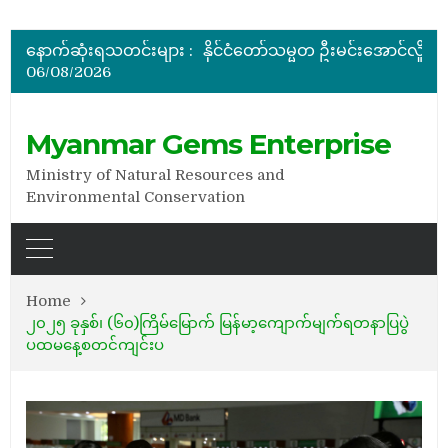
မြန်မာ့ကျောက်မျက်ရတနာပြပွဲ ဗဟိုကော်မတီ (ပထမအကြိမ်)အစ
ပြည်ထောင်စုဝန်ကြီး ဦးဆန်းဦး တရုတ်ပြည်သူ့သမ္မတနိုင်
နောက်ဆုံးရသတင်းများ :
နိုင်ငံတော်သမ္မတ ဦးမင်းအောင်လှိုင် မိုးကုတ်ရတနာမြေမှရှာဖွေတွေ့ရှိသည့် ထူးခြားလှပပြီး အရွယ်အစားကြီးမားသည့် နီ
06/08/2026
အိတ်ဖွင့်တင်ဒါခေါ်ယူခြင်း
အိတ်ဖွင့်တင်ဒါခေါ်ယူခြင်း
မြန်မာ့ကျောက်မျက်ရတနာပြပွဲ ဗဟိုကော်မတီ (ပထမအကြိမ်)အစ
Myanmar Gems Enterprise
Ministry of Natural Resources and
Environmental Conservation
Home
၂၀၂၅ ခုနှစ်၊ (၆၀)ကြိမ်မြောက် မြန်မာ့ကျောက်မျက်ရတနာပြပွဲ
ပထမနေ့စတင်ကျင်းပ