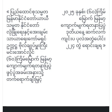
Post
ပြည်ထောင်စုသမ္မတ
၂၀၂၅ ခုနှစ်၊ (၆၀)ကြိမ်
navigation
မြန်မာနိုင်ငံတော်ယာယီ
မြောက် မြန်မာ့
သမ္မတ နိုင်ငံတော်
ကျောက်မျက်ရတနာပြပွဲ
လုံခြုံရေးနှင့်အေးချမ်း
ဒုတိယနေ့ ဆက်လက်
သာယာရေးကော်မရှင်
ကျင်းပ ပုလဲအတွဲပေါင်း
ဥက္ကဋ္ဌ ဗိုလ်ချုပ်မှူးကြီး
၂၂၄ တွဲ ရောင်းချရ
မင်းအောင်လှိုင်
(၆၀)ကြိမ်မြောက် မြန်မာ့
ကျောက်မျက်ရတနာပြပွဲ
ဖွင့်ပွဲအခမ်းအနားသို့
တက်ရောက်ချီးမြှင့်