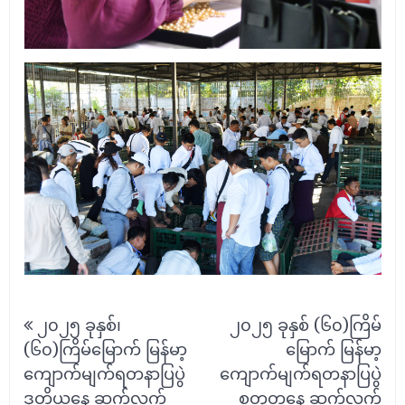
Post
၂၀၂၅ ခုနှစ်၊
၂၀၂၅ ခုနှစ် (၆၀)ကြိမ်
navigation
(၆၀)ကြိမ်မြောက် မြန်မာ့
မြောက် မြန်မာ့
ကျောက်မျက်ရတနာပြပွဲ
ကျောက်မျက်ရတနာပြပွဲ
ဒုတိယနေ့ ဆက်လက်
စတုတ္ထနေ့ ဆက်လက်