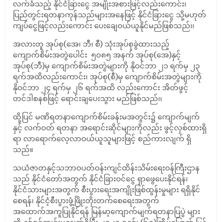
လက်ခံသည့် နိုင်ငံခြားငွေ အမျိုးအစားဖြင့်လည်းကောင်း၊
ပြည်တွင်းရတနာကုန်သည်များအနေဖြင့် နိုင်ငံခြားငွေ သို့မဟုတ်
ကျပ်ငွေဖြင့်လည်းကောင်း ပေးချေဝယ်ယူနိုင်မည်ဖြစ်သည်၊၊
အလားတူ အုပ်စု(အေ၊ ဘီ၊ စီ) သုံးအုပ်စုခွဲထားသည့်
ကျောက်စိမ်းအတွဲပေါင်း ၅၀၈၅ အနက် အုပ်စု(အေ)နှင့်
အုပ်စု(ဘီ)မှ ကျောက်စိမ်းအတွဲများကို နိုဝင်ဘာ ၂၁ ရက်မှ ၂၃
ရက်အထိလည်းကောင်း၊ အုပ်စု(စီ)မှ ကျောက်စိမ်းအတွဲများကို
နိုဝင်ဘာ ၂၄ ရက်မှ ၂၆ ရက်အထိ လည်းကောင်း အိတ်ဖွင့်
တင်ဒါစနစ်ဖြင့် ရောင်းချပေးသွား မည်ဖြစ်သည်၊၊
ထို့ပြင် မဏိရတနာကျောက်စိမ်းခန်းမအတွင်း၌ ကျောက်မျက်
နှင့် လက်ဝတ် ရတနာ အရောင်းဆိုင်များကိုလည်း ဖွင့်လှစ်ထားရှိ
ရာ လာရောက်လေ့လာဝယ်ယူသူများဖြင့် စည်ကားလျက် ရှိ
သည်။
သယံဇာတနှင့်သဘာဝပတ်ဝန်းကျင်ထိန်းသိမ်းရေးဝန်ကြီးဌာန
သည် နိုင်ငံတော်အတွက် နိုင်ငံခြားဝင်ငွေ ရှာဖွေပေးနိုင်ရန်၊
နိုင်ငံသားများအတွက် စီးပွားရေးအကျိုးဖြစ်ထွန်းမှုများ ရရှိနိုင်
စေရန်၊ နိုင်ငံ့စီးပွားဖွံ့ဖြိုးတိုးတက်စေရေးအတွက်
အထောက်အကူပြုနိုင်ရန် မြန်မာ့ကျောက်မျက်ရတနာပြပွဲ များ