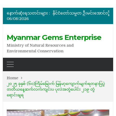
မြန်မာ့ကျောက်မျက်ရတနာပြပွဲ ဗဟိုကော်မတီ (ပထမအကြိမ်)အစ
ပြည်ထောင်စုဝန်ကြီး ဦးဆန်းဦး တရုတ်ပြည်သူ့သမ္မတနိုင်
နောက်ဆုံးရသတင်းများ :
နိုင်ငံတော်သမ္မတ ဦးမင်းအောင်လှိုင် မိုးကုတ်ရတနာမြေမှရှာဖွေတွေ့ရှိသည့် ထူးခြားလှပပြီး အရွယ်အစားကြီးမားသည့် နီ
06/08/2026
အိတ်ဖွင့်တင်ဒါခေါ်ယူခြင်း
အိတ်ဖွင့်တင်ဒါခေါ်ယူခြင်း
မြန်မာ့ကျောက်မျက်ရတနာပြပွဲ ဗဟိုကော်မတီ (ပထမအကြိမ်)အစ
Myanmar Gems Enterprise
Ministry of Natural Resources and
Environmental Conservation
Home
၂၀၂၅ ခုနှစ် (၆၀)ကြိမ်မြောက် မြန်မာ့ကျောက်မျက်ရတနာပြပွဲ
တတိယနေ့ဆက်လက်ကျင်းပ ပုလဲအတွဲပေါင်း ၂၁၉ တွဲ
ရောင်းချရ