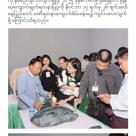
ကို နှစ်စဉ်ကျင်းပလျက်ရှိပြီး ၂၀၂၅ ခုနှစ်၊ (၆၀)ကြိမ်မြောက် မြန်
မာ့ကျောက်မျက်ရတနာပြပွဲကို နိုဝင်ဘာ ၁၇ ရက်မှ ၂၆ ရက်အထိ
နေပြည်တော် မဏိရတနာကျောက်စိမ်းခန်းမ၌ ကျင်းပပေးလျက်
ရှိ ကြောင်းသိရသည်၊၊