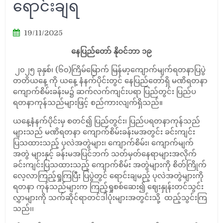
ရောင်းချရ
19/11/2025
နေပြည်တော် နိုဝင်ဘာ ၁၉
၂၀၂၅ ခုနှစ်၊ (၆၀)ကြိမ်မြောက် မြန်မာ့ကျောက်မျက်ရတနာပြပွဲ
တတိယနေ့ ကို ယနေ့ နံနက်ပိုင်းတွင် နေပြည်တော်ရှိ မဏိရတနာ
ကျောက်စိမ်းခန်းမ၌ ဆက်လက်ကျင်းပရာ ပြည်တွင်း ပြည်ပ
ရတနာကုန်သည်များဖြင့် စည်ကားလျက်ရှိသည်။
ယနေ့နံနက်ပိုင်းမှ စတင်၍ ပြည်တွင်း၊ ပြည်ပရတနာကုန်သည်
များသည် မဏိရတနာ ကျောက်စိမ်းခန်းမအတွင်း ခင်းကျင်း
ပြသထားသည့် ပုလဲအတွဲများ၊ ကျောက်စိမ်း၊ ကျောက်မျက်
အတွဲ များနှင့် ခန်းမအပြင်ဘက် သတ်မှတ်နေရာများအလိုက်
ခင်းကျင်းပြသထားသည့် ကျောက်စိမ်း အတွဲများကို စိတ်ကြိုက်
လေ့လာကြည့်ရှုကြပြီး ပြပွဲတွင် ရောင်းချမည့် ပုလဲအတွဲများကို
ရတနာ ကုန်သည်များက ကြည့်ရှုစစ်ဆေး၍ ဈေးနှုန်းတင်သွင်း
လွှာများကို သက်ဆိုင်ရာတင်ဒါပုံးများအတွင်းသို့ ထည့်သွင်းကြ
သည်၊၊