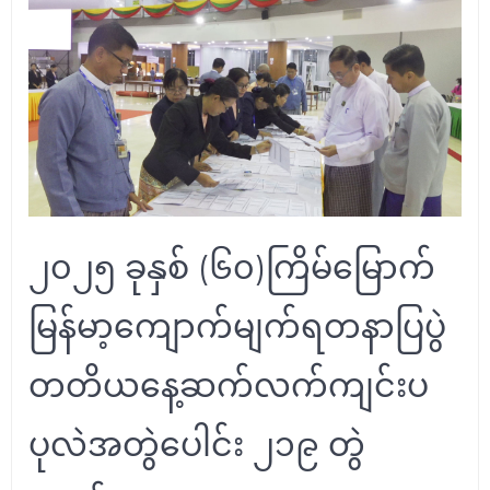
၂၀၂၅ ခုနှစ် (၆၀)ကြိမ်မြောက်
မြန်မာ့ကျောက်မျက်ရတနာပြပွဲ
တတိယနေ့ဆက်လက်ကျင်းပ
ပုလဲအတွဲပေါင်း ၂၁၉ တွဲ