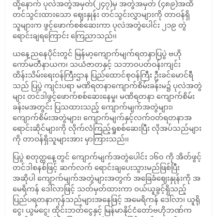
ထို့နောက် ပုလဲအတွဲအမှတ်(၂၄၇)မှ အတွဲအမှတ် (၄၈၉)အထိ
တင်သွင်းထားသော ဈေးနှုန်း တင်သွင်းလွှာများကို တာဝန်ရှိ
သူများက ဖွင့်ဖောက်စစ်ဆေးကာ ပုလဲအတွဲပေါင်း ၂၁၉ တွဲ
ရောင်းချရကြောင်း ကြေညာသည်၊၊
ယနေ့ညနေပိုင်းတွင် မြန်မာ့ကျောက်မျက်ရတနာပြပွဲ ဗဟို
ကော်မတီနာယက၊ သယံဇာတနှင့် သဘာဝပတ်ဝန်းကျင်း
ထိန်းသိမ်းရေးဝန်ကြီးဌာန ပြည်ထောင်စုဝန်ကြီး ဦးခင်မောင်ရီ
သည် ပြပွဲ ကျင်းပရာ မဏိရတနာကျောက်စိမ်းခန်းမ၌ ပုလဲအတွဲ
များ တင်ဒါဖွင့်ဖောက်စစ်ဆေးနေမှု၊ မဏိရတနာ ကျောက်စိမ်း
ခန်းမအတွင်း ပြသထားသည့် ကျောက်မျက်အတွဲများ၊
ကျောက်စိမ်းအတွဲများ၊ ကျောက်မျက်နှင့်လက်ဝတ်ရတနာအ
ရောင်းဆိုင်များကို လိုက်လံကြည့်ရှုစစ်ဆေးပြီး လိုအပ်သည်များ
ကို တာဝန်ရှိသူများအား မှာကြားသည်၊၊
ပြပွဲ စတုတ္ထနေ့တွင် ကျောက်မျက်အတွဲပေါင်း ၁၆၀ ကို အိတ်ဖွင့်
တင်ဒါစနစ်ဖြင့် ဆက်လက် ရောင်းချပေးသွားမည်ဖြစ်ပြီး
အဆိုပါ ကျောက်မျက်အတွဲများအတွက် အခြေခံဈေးနှုန်းကို အ
မေရိကန် ဒေါ်လာဖြင့် သတ်မှတ်ထားကာ ဝယ်ယူခွင့်ရှိသည့်
ပြည်ပရတနာကုန်သည်များအနေဖြင့် အမေရိကန် ဒေါ်လာ၊ ယူရို
ငွေ၊ ယွမ်ငွေ၊ ထိုင်းဘတ်ငွေနှင့် မြန်မာနိုင်ငံတော်ဗဟိုဘဏ်က