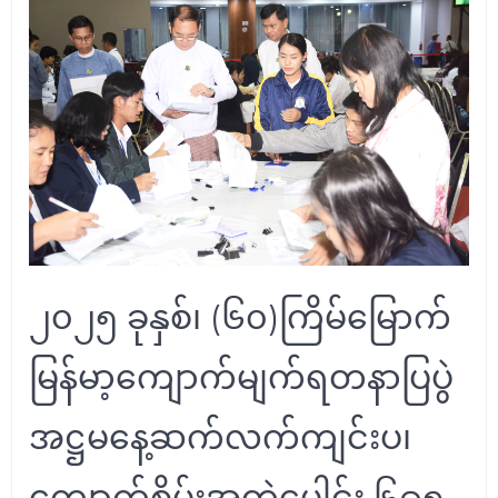
၂၀၂၅ ခုနှစ်၊ (၆၀)ကြိမ်မြောက်
မြန်မာ့ကျောက်မျက်ရတနာပြပွဲ
အဋ္ဌမနေ့ဆက်လက်ကျင်းပ၊
ကျောက်စိမ်းအတွဲပေါင်း ၆၉၅