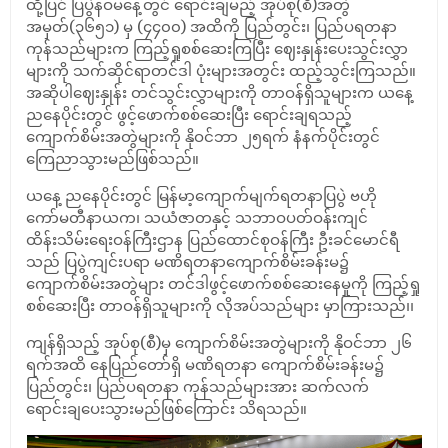
ထို့ပြင် ပြပွဲနဝမနေ့တွင် ရောင်းချမည့် အုပ်စု(စီ)အတွဲ
အမှတ်(၃၆၅၁) မှ (၄၄၀၀) အထိကို ပြည်တွင်း၊ ပြည်ပရတနာ
ကုန်သည်များက ကြည့်ရှုစစ်ဆေးကြပြီး ဈေးနှုန်းပေးသွင်းလွှာ
များကို သက်ဆိုင်ရာတင်ဒါ ပုံးများအတွင်း ထည့်သွင်းကြသည်။
အဆိုပါဈေးနှုန်း တင်သွင်းလွှာများကို တာဝန်ရှိသူများက ယနေ့
ညနေပိုင်းတွင် ဖွင့်ဖောက်စစ်ဆေးပြီး ရောင်းချရသည့်
ကျောက်စိမ်းအတွဲများကို နိုဝင်ဘာ ၂၅ရက် နံနက်ပိုင်းတွင်
ကြေညာသွားမည်ဖြစ်သည်။
ယနေ့ ညနေပိုင်းတွင် မြန်မာ့ကျောက်မျက်ရတနာပြပွဲ ဗဟို
ကော်မတီနာယက၊ သယံဇာတနှင့် သဘာဝပတ်ဝန်းကျင်
ထိန်းသိမ်းရေးဝန်ကြီးဌာန ပြည်ထောင်စုဝန်ကြီး ဦးခင်မောင်ရီ
သည် ပြပွဲကျင်းပရာ မဏိရတနာကျောက်စိမ်းခန်းမ၌
ကျောက်စိမ်းအတွဲများ တင်ဒါဖွင့်ဖောက်စစ်ဆေးနေမှုကို ကြည့်ရှု
စစ်ဆေးပြီး တာဝန်ရှိသူများကို လိုအပ်သည်များ မှာကြားသည်၊၊
ကျန်ရှိသည့် အုပ်စု(စီ)မှ ကျောက်စိမ်းအတွဲများကို နိုဝင်ဘာ ၂၆
ရက်အထိ နေပြည်တော်ရှိ မဏိရတနာ ကျောက်စိမ်းခန်းမ၌
ပြည်တွင်း၊ ပြည်ပရတနာ ကုန်သည်များအား ဆက်လက်
ရောင်းချပေးသွားမည်ဖြစ်ကြောင်း သိရသည်။