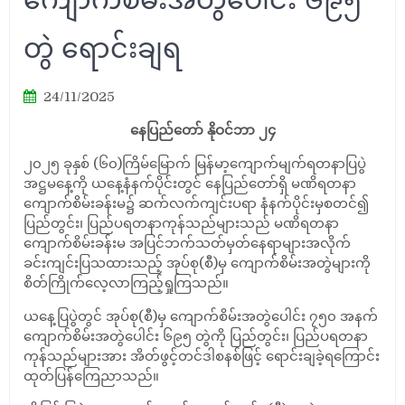
တွဲ ရောင်းချရ
24/11/2025
နေပြည်တော် နိုဝင်ဘာ ၂၄
၂၀၂၅ ခုနှစ် (၆၀)ကြိမ်မြောက် မြန်မာ့ကျောက်မျက်ရတနာပြပွဲ
အဋ္ဌမနေ့ကို ယနေ့နံနက်ပိုင်းတွင် နေပြည်တော်ရှိ မဏိရတနာ
ကျောက်စိမ်းခန်းမ၌ ဆက်လက်ကျင်းပရာ နံနက်ပိုင်းမှစတင်၍
ပြည်တွင်း၊ ပြည်ပရတနာကုန်သည်များသည် မဏိရတနာ
ကျောက်စိမ်းခန်းမ အပြင်ဘက်သတ်မှတ်နေရာများအလိုက်
ခင်းကျင်းပြသထားသည့် အုပ်စု(စီ)မှ ကျောက်စိမ်းအတွဲများကို
စိတ်ကြိုက်လေ့လာကြည့်ရှုကြသည်။
ယနေ့ပြပွဲတွင် အုပ်စု(စီ)မှ ကျောက်စိမ်းအတွဲပေါင်း ၇၅၀ အနက်
ကျောက်စိမ်းအတွဲပေါင်း ၆၉၅ တွဲကို ပြည်တွင်း၊ ပြည်ပရတနာ
ကုန်သည်များအား အိတ်ဖွင့်တင်ဒါစနစ်ဖြင့် ရောင်းချခဲ့ရကြောင်း
ထုတ်ပြန်ကြေညာသည်။