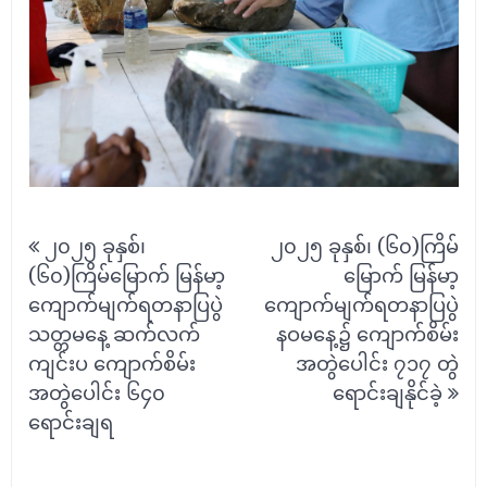
Post
၂၀၂၅ ခုနှစ်၊
၂၀၂၅ ခုနှစ်၊ (၆၀)ကြိမ်
navigation
(၆၀)ကြိမ်မြောက် မြန်မာ့
မြောက် မြန်မာ့
ကျောက်မျက်ရတနာပြပွဲ
ကျောက်မျက်ရတနာပြပွဲ
သတ္တမနေ့ ဆက်လက်
နဝမနေ့၌ ကျောက်စိမ်း
ကျင်းပ ကျောက်စိမ်း
အတွဲပေါင်း ၇၁၇ တွဲ
အတွဲပေါင်း ၆၄၀
ရောင်းချနိုင်ခဲ့
ရောင်းချရ