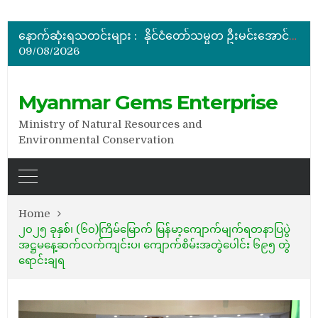
ပြည်ထောင်စုဝန်ကြီး ဦးဆန်းဦး တရုတ်ပြည်သူ့သမ္မတနိုင်ငံ၊ ရွှေလီမြို့၊ ကျယ်ဂေါင်နယ်စပ်ကုန်သွယ်ရေးဇုန်တွင် မြန်မာ့ကျောက်မျက်ရတနာပြပွဲ တက်ရောက်ဖွင့်လှစ်
နိုင်ငံတော်သမ္မတ ဦးမင်းအောင်လှိုင် မိုးကုတ်ရတနာမြေမှရှာဖွေတွေ့ရှိသည့် ထူးခြားလှပပြီး အရွယ်အစားကြီးမားသည့် နီလာအရိုင်းတုံးကြီးအားကြည့်ရှု
နောက်ဆုံးရသတင်းများ :
အိတ်ဖွင့်တင်ဒါခေါ်ယူခြင်း
09/08/2026
ပြည်ထောင်စုဝန်ကြီး ဦးဆန်းဦး မြန်မာ့ကျောက်မျက်ရတနာပြတိုက် (နေပြည်တော်) အကြီးစားပြုပြင်နေမှုများအား ကြည့်ရှုစစ်ဆေး
Myanmar Gems Enterprise
Ministry of Natural Resources and
Environmental Conservation
Home
၂၀၂၅ ခုနှစ်၊ (၆၀)ကြိမ်မြောက် မြန်မာ့ကျောက်မျက်ရတနာပြပွဲ
အဋ္ဌမနေ့ဆက်လက်ကျင်းပ၊ ကျောက်စိမ်းအတွဲပေါင်း ၆၉၅ တွဲ
ရောင်းချရ