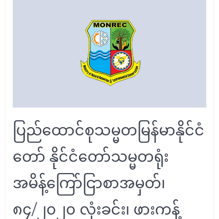
ပြည်ထောင်စုသမ္မတမြန်မာနိုင်ငံ
တော် နိုင်ငံတော်သမ္မတရုံး
အမိန့်ကြော်ငြာစာအမှတ်၊
၈၄/၂၀၂၀ လုံးခင်း၊ ဖားကန့်