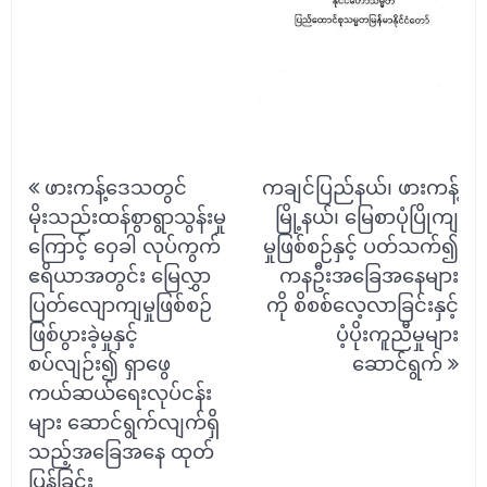
Post
ဖားကန့်ဒေသတွင်
ကချင်ပြည်နယ်၊ ဖားကန့်
navigation
မိုးသည်းထန်စွာရွာသွန်းမှု
မြို့နယ်၊ မြေစာပုံပြိုကျ
ကြောင့် ဝှေခါ လုပ်ကွက်
မှုဖြစ်စဉ်နှင့် ပတ်သက်၍
ဧရိယာအတွင်း မြေလွှာ
ကနဦးအခြေအနေများ
ပြတ်လျောကျမှုဖြစ်စဉ်
ကို စိစစ်လေ့လာခြင်းနှင့်
ဖြစ်ပွားခဲ့မှုနှင့်
ပံ့ပိုးကူညီမှုများ
စပ်လျဉ်း၍ ရှာဖွေ
ဆောင်ရွက်
ကယ်ဆယ်ရေးလုပ်ငန်း
များ ဆောင်ရွက်လျက်ရှိ
သည့်အခြေအနေ ထုတ်
ပြန်ခြင်း