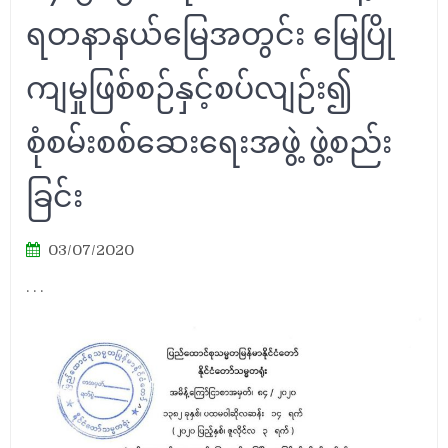
ရတနာနယ်မြေအတွင်း မြေပြို
ကျမှုဖြစ်စဉ်နှင့်စပ်လျဉ်း၍
စုံစမ်းစစ်ဆေးရေးအဖွဲ့ ဖွဲ့စည်း
ခြင်း
03/07/2020
. . .