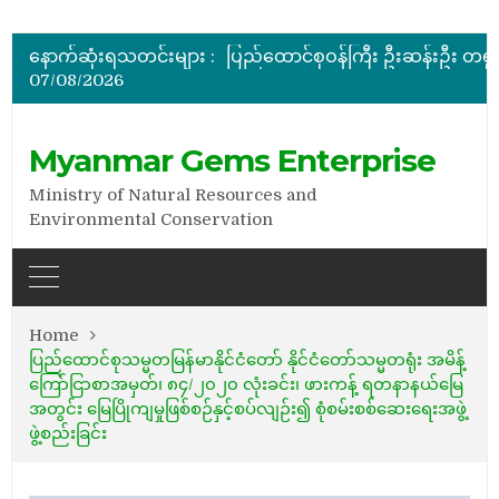
အိတ်ဖွင့်တင်ဒါခေါ်ယူခြင်း
နောက်ဆုံးရသတင်းများ :
07/08/2026
အိတ်ဖွင့်တင်ဒါခေါ်ယူခြင်း
အိတ်ဖွင့်တင်ဒါခေါ်ယူခြင်း
Myanmar Gems Enterprise
Ministry of Natural Resources and
Environmental Conservation
Home
ပြည်ထောင်စုသမ္မတမြန်မာနိုင်ငံတော် နိုင်ငံတော်သမ္မတရုံး အမိန့်
ကြော်ငြာစာအမှတ်၊ ၈၄/၂၀၂၀ လုံးခင်း၊ ဖားကန့် ရတနာနယ်မြေ
အတွင်း မြေပြိုကျမှုဖြစ်စဉ်နှင့်စပ်လျဉ်း၍ စုံစမ်းစစ်ဆေးရေးအဖွဲ့
ဖွဲ့စည်းခြင်း