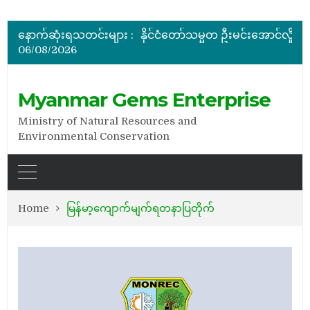
မြန်မာ့ကျောက်မျက်ရတနာပြပွဲ ဗဟိုကော်မတီ (ပထမအကြိမ်)အစ
ပြည်ထောင်စုဝန်ကြီး ဦးဆန်းဦး တရုတ်ပြည်သူ့သမ္မတနိုင်
နောက်ဆုံးရသတင်းများ :
နိုင်ငံတော်သမ္မတ ဦးမင်းအောင်လှိုင် မိုးကုတ်ရတနာမြေမှရှာဖွေတွေ့ရှိသည့် ထူးခြားလှပပြီး အရွယ်အစားကြီးမားသည့် နီ
06/08/2026
အိတ်ဖွင့်တင်ဒါခေါ်ယူခြင်း
အိတ်ဖွင့်တင်ဒါခေါ်ယူခြင်း
မြန်မာ့ကျောက်မျက်ရတနာပြပွဲ ဗဟိုကော်မတီ (ပထမအကြိမ်)အစ
Myanmar Gems Enterprise
Ministry of Natural Resources and
Environmental Conservation
Home
မြန်မာ့ကျောက်မျက်ရတနာပြတိုက်