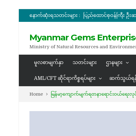
နောက်ဆုံးရသတင်းများ :
အိတ်ဖွင့်တင်ဒါခေါ်ယူခြင်း
Myanmar Gems Enterpris
Ministry of Natural Resources and Environme
မူလစာမျက်နှာ
သတင်းများ
ဌာနများ
AML/CFT ဆိုင်ရာကိစ္စရပ်များ
ဆက်သွယ်ရန
Home
မြန်မာ့ကျောက်မျက်ရတနာရောင်းဝယ်ရေးလုပ်ငန