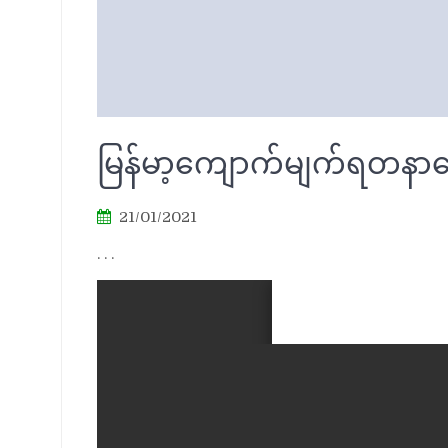
မြန်မာ့ကျောက်မျက်ရတနာရော
21/01/2021
. . .