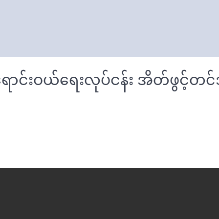
င်းဝယ်ရေးလုပ်ငန်း အိတ်ဖွင့်တင်ဒ