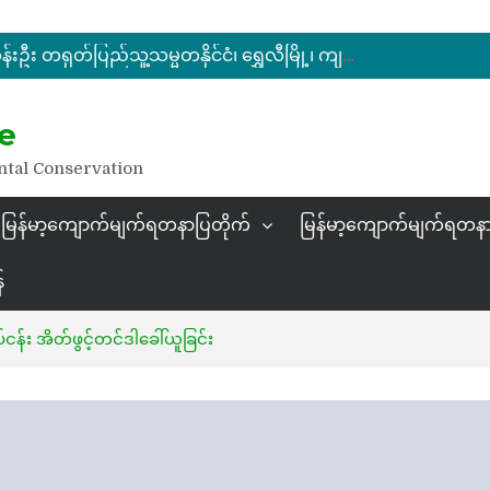
ပြည်ထောင်စုဝန်ကြီး ဦးဆန်းဦး မြန်မာ့ကျောက်မျက်ရတနာပြတိုက် (နေပြည်တော်) အကြီးစားပြုပြင်နေမှုများအား ကြည့်ရှုစစ်ဆေး
မြန်မာ့ကျောက်မျက်ရတနာပြပွဲ ဗဟိုကော်မတီ (ပထမအကြိမ်)အစည်းအဝေး ကျင်းပ
ပြည်ထောင်စုဝန်ကြီး ဦးဆန်းဦး တရုတ်ပြည်သူ့သမ္မတနိုင်ငံ၊ ရွှေလီမြို့၊ ကျယ်ဂေါင်နယ်စပ်ကုန်သွယ်ရေးဇုန်တွင် မြန်မာ့ကျောက်မျက်ရတနာပြပွဲ တက်ရောက်ဖွင့်လှစ်
နိုင်ငံတော်သမ္မတ ဦးမင်းအောင်လှိုင် မိုးကုတ်ရတနာမြေမှရှာဖွေတွေ့ရှိသည့် ထူးခြားလှပပြီး အရွယ်အစားကြီးမားသည့် နီလာအရိုင်းတုံးကြီးအားကြည့်ရှု
e
ပြည်ထောင်စုဝန်ကြီး ဦးဆန်းဦး မြန်မာ့ကျောက်မျက်ရတနာပြတိုက် (နေပြည်တော်) အကြီးစားပြုပြင်နေမှုများအား ကြည့်ရှုစစ်ဆေး
ntal Conservation
မြန်မာ့ကျောက်မျက်ရတနာပြတိုက်
မြန်မာ့ကျောက်မျက်ရတနာ
်
်း အိတ်ဖွင့်တင်ဒါခေါ်ယူခြင်း