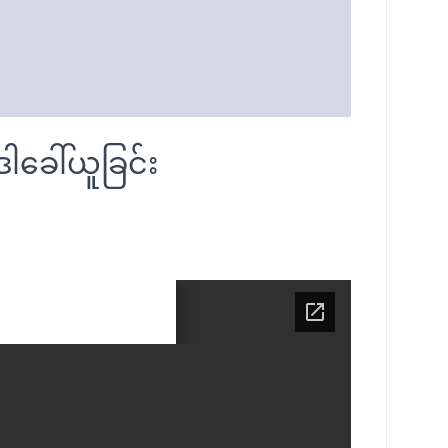
ါခေါ်ယူခြင်း