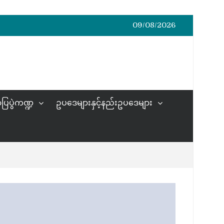
09/08/2026
ပြပွဲကဏ္ဍ
ဥပဒေများနှင့်နည်းဥပဒေများ