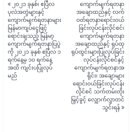
၂၀၂၁ ခုနှစ်၊ ဧပြီလ
ကျောက်မျက်ရတနာ
navigation
ပုလဲအတွဲများနှင့်
အချောထည်နှင့် လက်
ကျောက်မျက်ရတနာများ
ဝတ်ရတနာရောင်းဝယ်
မြန်မာကျပ်ငွေဖြင့်
ခြင်းလုပ်ငန်းလိုင်စင်၊
ရောင်းချသည့် မြန်မာ့
ကျောက်မျက်ရတနာ
ကျောက်မျက်ရတနာပြပွဲ
အချောထည်နှင့် ရုပ်ထု
ကို ၂၀၂၁ ခုနှစ် ဧပြီလ ၁
ရုပ်ထွင်းများပြုလုပ်ခြင်း
ရက်နေ့မှ ၁၀ ရက်နေ့
လုပ်ငန်းလိုင်စင်နှင့်
အထိ ကျင်းပပြုလုပ်
ကျောက်မျက်ရတနာအ
မည်
ရိုင်း၊ အချောများ
ရောင်းဝယ်ခြင်းလုပ်ငန်း
လိုင်စင် သက်တမ်းတိုး
မြှင့်ခွင့် လျှောက်လွှာတင်
သွင်းရန်