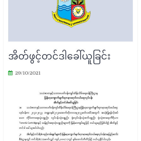
အိတ်ဖွင့်တင်ဒါခေါ်ယူခြင်း
29/10/2021