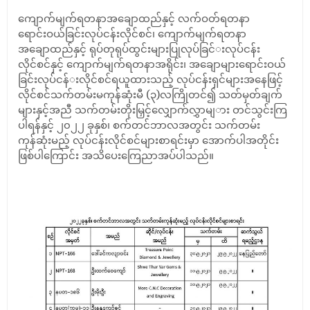
ကျောက်မျက်ရတနာအချောထည်နှင့် လက်ဝတ်ရတနာ
ရောင်းဝယ်ခြင်းလုပ်
ငန်းလိုင်စင်၊ ကျောက်မျက်ရတနာ
အချောထည်နှင့် ရုပ်တုရုပ်ထွင်းများပြုလုပ်ခြင်
းလုပ်ငန်း
လိုင်စင်နှင့် ကျောက်မျက်ရတနာအရိုင်း၊ အချောများရောင်းဝယ်
ခြင်းလုပ်ငန်
းလိုင်စင်ရယူထားသည့် လုပ်ငန်းရှင်များအနေဖြင့်
လိုင်စင်သက်တမ်းမကုန်ဆုံးမီ (၃)လကြိုတင်၍ သတ်မှတ်ချက်
များနှင့်အညီ သက်တမ်းတိုးမြှင့်လျှောက်လွှာမျ
ား တင်သွင်းကြ
ပါရန်နှင့် ၂၀၂၂ ခုနှစ်၊
စက်တင်ဘာလအတွင်း
သက်တမ်း
ကုန်ဆုံးမည့် လုပ်ငန်းလိုင်စင်များစာရင်းမှာ အောက်ပါအတိုင်း
ဖြစ်ပါကြောင်း အသိပေးကြေညာအပ်ပါသည်။