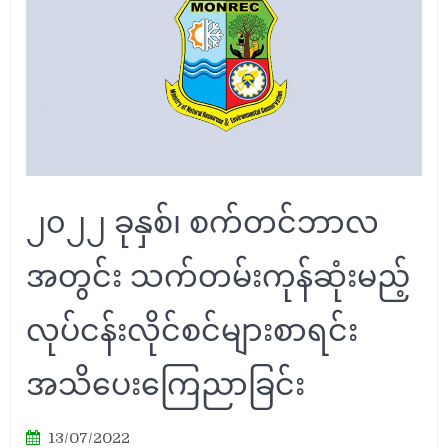
၂၀၂၂ ခုနှစ်၊ စက်တင်ဘာလ
အတွင်း သက်တမ်းကုန်ဆုံးမည့်
လုပ်ငန်းလိုင်စင်များစာရင်း
အသိပေးကြေညာခြင်း
13/07/2022