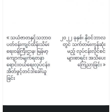
Post
သယံဇာတနှင့်သဘာဝ
၂၀၂၂ ခုနှစ်၊ နိုဝင်ဘာလ
navigation
ပတ်ဝန်းကျင်ထိန်းသိမ်း
တွင် သက်တမ်းကုန်ဆုံး
ရေးဝန်ကြီးဌာန၊ မြန်မာ့
မည့် လုပ်ငန်းလိုင်စင်
ကျောက်မျက်ရတနာ
များစာရင်း အသိပေး
ရောင်းဝယ်ရေးလုပ်ငန်း၊
ကြေညာခြင်း
အိတ်ဖွင့်တင်ဒါခေါ်ယူ
ခြင်း