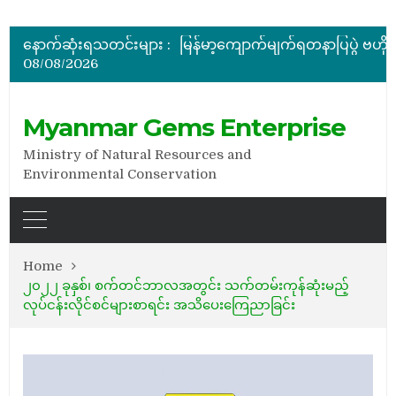
အိတ်ဖွင့်တင်ဒါခေါ်ယူခြင်း
နောက်ဆုံးရသတင်းများ :
08/08/2026
အိတ်ဖွင့်တင်ဒါခေါ်ယူခြင်း
Myanmar Gems Enterprise
Ministry of Natural Resources and
Environmental Conservation
Home
၂၀၂၂ ခုနှစ်၊ စက်တင်ဘာလအတွင်း သက်တမ်းကုန်ဆုံးမည့်
လုပ်ငန်းလိုင်စင်များစာရင်း အသိပေးကြေညာခြင်း