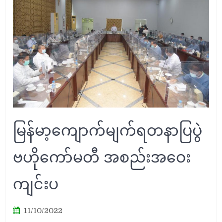
မြန်မာ့ကျောက်မျက်ရတနာပြပွဲ
ဗဟိုကော်မတီ အစည်းအဝေး
ကျင်းပ
11/10/2022