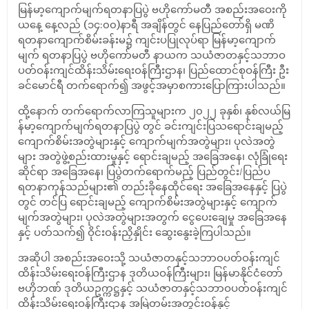
မြန်မာ့ကျောက်မျက်ရတနာပြပွဲ ဗဟိုကော်မတီ အစည်းအဝေးကို
ယနေ့ နေ့လည် (၁၄:၀၀)နာရီ အချိန်တွင် နေပြည်တော်ရှိ မဏိ
ရတနာကျောက်စိမ်းခန်းမ၌ ကျင်းပပြုလုပ်ရာ မြန်မာ့ကျောက်
မျက် ရတနာပြပွဲ ဗဟိုကော်မတီ နာယက သယံဇာတနှင့်သဘာဝ
ပတ်ဝန်းကျင်ထိန်းသိမ်းရေးဝန်ကြီးဌာန၊ ပြည်ထောင်စုဝန်ကြီး ဦး
ခင်မောင်ရီ တက်ရောက်၍ အဖွင့်အမှာစကားပြောကြားပါသည်။
ထို့နောက် တက်ရောက်လာကြသူများက ၂၀၂၂ ခုနှစ်၊ နှစ်လယ်မြ
န်မာ့ကျောက်မျက်ရတနာပြပွဲ တွင် ခင်းကျင်းပြသရောင်းချမည့်
ကျောက်စိမ်းအတွဲများနှင့် ကျောက်မျက်အတွဲများ၊ ပုလဲအတွဲ
များ အတွဲဖွဲ့စည်းထားမှုနှင့် ရောင်းချမည့် အခြေအနေ၊ လုံခြုံရေး
ဆိုင်ရာ အခြေအနေ၊ ပြပွဲတက်ရောက်မည့် ပြည်တွင်း/ပြည်ပ
ရတနာကုန်သည်များ၏ တည်းခိုနေထိုင်ရေး အခြေအနေနှင့် ပြပွဲ
တွင် တင်ပြ ရောင်းချမည့် ကျောက်စိမ်းအတွဲများနှင့် ကျောက်
မျက်အတွဲများ၊ ပုလဲအတွဲများအတွက် ငွေပေးချေမှု အခြေအနေ
နှင့် ပတ်သက်၍ ဝိုင်းဝန်းညှိနှိုင်း ဆွေးနွေးခဲ့ကြပါသည်။
အဆိုပါ အစည်းအဝေးသို့ သယံဇာတနှင့်သဘာဝပတ်ဝန်းကျင်
ထိန်းသိမ်းရေးဝန်ကြီးဌာန ဒုတိယဝန်ကြီးများ၊ မြန်မာနိုင်ငံတော်
ဗဟိုဘဏ် ဒုတိယဥက္ကဋ္ဌနှင့် သယံဇာတနှင့်သဘာဝပတ်ဝန်းကျင်
ထိန်းသိမ်းရေးဝန်ကြီးဌာန အမြဲတမ်းအတွင်းဝန်နှင့်