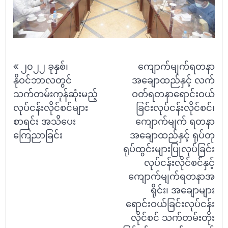
Post
၂၀၂၂ ခုနှစ်၊
ကျောက်မျက်ရတနာ
navigation
နိုဝင်ဘာလတွင်
အချောထည်နှင့် လက်
သက်တမ်းကုန်ဆုံးမည့်
ဝတ်ရတနာရောင်းဝယ်
လုပ်ငန်းလိုင်စင်များ
ခြင်းလုပ်ငန်းလိုင်စင်၊
စာရင်း အသိပေး
ကျောက်မျက် ရတနာ
ကြေညာခြင်း
အချောထည်နှင့် ရုပ်တု
ရုပ်ထွင်းများပြုလုပ်ခြင်း
လုပ်ငန်းလိုင်စင်နှင့်
ကျောက်မျက်ရတနာအ
ရိုင်း၊ အချောများ
ရောင်းဝယ်ခြင်းလုပ်ငန်း
လိုင်စင် သက်တမ်းတိုး