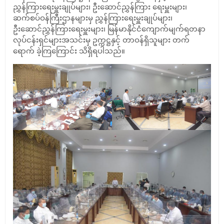
ညွှန်ကြားရေးမှူးချုပ်များ၊ ဦးဆောင်ညွှန်ကြား ရေးမှူးများ၊
ဆက်စပ်ဝန်ကြီးဌာနများမှ ညွှန်ကြားရေးမှူးချုပ်များ၊
ဦးဆောင်ညွှန်ကြားရေးမှူးများ၊ မြန်မာနိုင်ငံကျောက်မျက်ရတနာ
လုပ်ငန်းရှင်များအသင်းမှ ဥက္ကဋ္ဌနှင့် တာဝန်ရှိသူများ တက်
ရောက် ခဲ့ကြကြောင်း သိရှိရပါသည်။