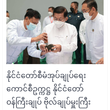
နိုင်ငံတော်စီမံအုပ်ချုပ်ရေး
ကောင်စီဥက္ကဋ္ဌ နိုင်ငံတော်
ဝန်ကြီးချုပ် ဗိုလ်ချုပ်မှူးကြီး