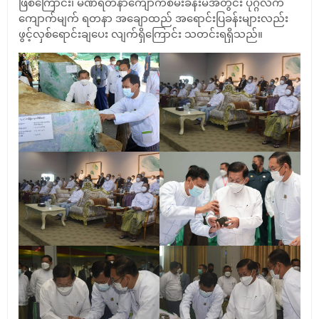
ဖြစ်ကြောင်း၊ မဏိရတနာကျောက်စိမ်းခန်းမအတွင်း ပုဂ္ဂလိက
ကျောက်မျက် ရတနာ အချောထည် အရောင်းပြခန်းများလည်း
ဖွင့်လှစ်ရောင်းချပေး လျက်ရှိကြောင်း သတင်းရရှိသည်။