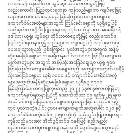
က အမေရိကန်ဒေါ်လာ၊ ယွမ်ငွေ၊ ထိုင်းဘတ်ငွေတို့ဖြင့်
လည်းကောင်း၊ ပြည်တွင်းရတနာ ကုန်သည်များက ကျပ်ငွေဖြင့်
လည်းကောင်း ပေးချေရမည်ဖြစ်ကြောင်း၊ ကျောက်မျက်၊
ကျောက်စိမ်းအတွဲများအတွက် ကြမ်းခင်းဈေးကို ယူရိုငွေဖြင့်
သတ်မှတ်ထားရှိပြီး ပြည်ပရတနာကုန်သည်များက အမေရိကန်
ဒေါ်လာ၊ ယူရို၊ ယွမ်ငွေ၊ ထိုင်းဘတ်ငွေတို့ဖြင့် လည်းကောင်း၊
ပြည်တွင်းရတနာကုန်သည်များက ကျပ်ငွေဖြင့် လည်းကောင်း
ပေးချေသွားရမည် ဖြစ်ကြောင်း၊ ပုလဲအတွဲများအတွက် အနိမ့်
ဆုံးအခြေခံဈေးမှာ အမေရိကန်ဒေါ်လာ ၁၀၀၀ ဖြစ်ပြီး ကျောက်
မျက်အတွဲများ အတွက် အနိမ့်ဆုံးအခြေခံဈေးမှာ ယူရို ၅၀၀
ဖြစ်ကြောင်း၊ ကျောက်စိမ်းအချောထည် အတွဲများအတွက် အနိမ့်
ဆုံးအခြေခံဈေးမှာ ယူရို ၁၀၀၀ နှင့် ကျောက်စိမ်းအရိုင်းအတွဲ
များအတွက်အနိမ့်ဆုံးအခြေခံဈေးမှာ ယူရိုငွေ ၅၀၀၀
ဖြစ်ကြောင်း။ ယနေ့ပြုလုပ်သည့် ၂၀၂၂ ခုနှစ်၊ နှစ်လယ်မြန်မာ့
ကျောက်မျက်ရတနာပြပွဲကို အောက်တိုဘာ ၁၉ ရက်မှ ၂၅ ရက်
အထိ ခင်းကျင်းပြသရောင်းချပေးသွားမည်ဖြစ် ကြောင်း၊ ပြပွဲ
တွင် ပုလဲအတွဲပေါင်း ၄၀၀၊ ကျောက်မျက်အတွဲပေါင်း ၁၂၀ နှင့်
ကျောက်စိမ်းအတွဲပေါင်း ၂၁၅၀ တို့ကို ပြည်တွင်း ပြည်ပရတနာ
ကုန်သည်များအား အိတ်ဖွင့်တင်ဒါစနစ်ဖြင့် စည်းမျည်း
စည်းကမ်း သတ်မှတ်ချက်များနှင့်အညီ ရောင်းချပေးသွားမည်