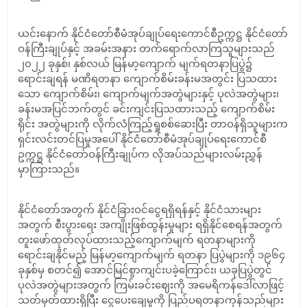
ယင်းနောက် နိုင်ငံတော်စီမံအုပ်ချုပ်ရေးကောင်စီဥက္ကဋ္ဌ နိုင်ငံတော်
ဝန်ကြီးချုပ်နှင့် အခမ်းအနား တက်ရောက်လာကြသူများသည်
၂၀၂၂ ခုနှစ်၊ နှစ်လယ် မြန်မာ့ကျောက် မျက်ရတနာပြပွဲ၌
ရောင်းချရန် မဏိရတနာ ကျောက်စိမ်းခန်းမအတွင်း ပြသထား
သော ကျောက်စိမ်း၊ ကျောက်မျက်အတွဲများနှင့် ပုလဲအတွဲများ၊
ခန်းမအပြင်ဘက်တွင် ခင်းကျင်းပြသထားသည့် ကျောက်စိမ်း
ရိုင်း အတွဲများကို လိုက်လံကြည့်ရှုစစ်ဆေးပြီး တာဝန်ရှိသူများက
ရှင်းလင်းတင်ပြမှုအပေါ် နိုင်ငံတော်စီမံအုပ်ချုပ်ရေးကောင်စီ
ဥက္ကဋ္ဌ နိုင်ငံတော်ဝန်ကြီးချုပ်က လိုအပ်သည်များလမ်းညွှန်
မှာကြားသည်။
နိုင်ငံတော်အတွက် နိုင်ငံခြားဝင်ငွေရရှိရန်နှင့် နိုင်ငံသားများ
အတွက် စီးပွားရေး အကျိုးဖြစ်ထွန်းမှုများ ရရှိနိုင်စေရန်အတွက်
တူးဖော်ထုတ်လုပ်ထားသည့်ကျောက်မျက် ရတနာများကို
ရောင်းချနိုင်မည့် မြန်မာ့ကျောက်မျက် ရတနာ ပြပွဲများကို ၁၉၆၄
ခုနှစ်မှ စတင်၍ အောင်မြင်စွာကျင်းပခဲ့ကြောင်း၊ ယခုပြပွဲတွင်
ပုလဲအတွဲများအတွက် ကြမ်းခင်းဈေးကို အမေရိကန်ဒေါ်လာဖြင့်
သတ်မှတ်ထားရှိပြီး ငွေပေးချေမှုကို ပြည်ပရတနာကုန်သည်များ