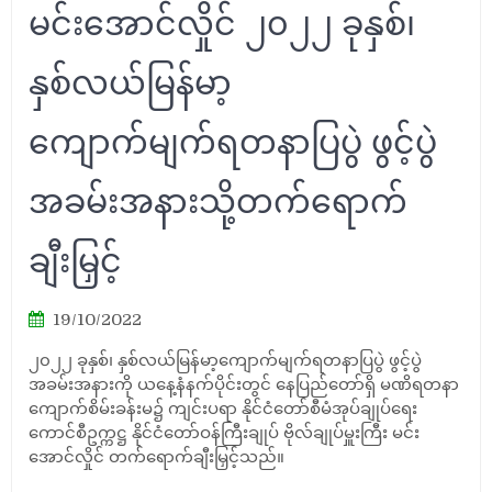
မင်းအောင်လှိုင် ၂၀၂၂ ခုနှစ်၊
နှစ်လယ်မြန်မာ့
ကျောက်မျက်ရတနာပြပွဲ ဖွင့်ပွဲ
အခမ်းအနားသို့တက်ရောက်
ချီးမြှင့်
19/10/2022
၂၀၂၂ ခုနှစ်၊ နှစ်လယ်မြန်မာ့ကျောက်မျက်ရတနာပြပွဲ ဖွင့်ပွဲ
အခမ်းအနားကို ယနေ့နံနက်ပိုင်းတွင် နေပြည်တော်ရှိ မဏိရတနာ
ကျောက်စိမ်းခန်းမ၌ ကျင်းပရာ နိုင်ငံတော်စီမံအုပ်ချုပ်ရေး
ကောင်စီဥက္ကဋ္ဌ နိုင်ငံတော်ဝန်ကြီးချုပ် ဗိုလ်ချုပ်မှူးကြီး မင်း
အောင်လှိုင် တက်ရောက်ချီးမြှင့်သည်။