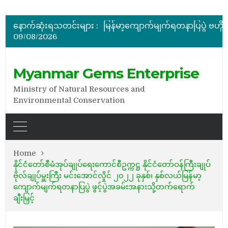
နောက်ဆုံးရသတင်းများ :
09/08/2026
အိတ်ဖွင့်တင်ဒါခေါ်ယူခြင်း
Myanmar Gems Enterprise
Ministry of Natural Resources and
Environmental Conservation
Home
နိုင်ငံတော်စီမံအုပ်ချုပ်ရေးကောင်စီဥက္ကဋ္ဌ နိုင်ငံတော်ဝန်ကြီးချုပ်
ဗိုလ်ချုပ်မှူးကြီး မင်းအောင်လှိုင် ၂၀၂၂ ခုနှစ်၊ နှစ်လယ်မြန်မာ့
ကျောက်မျက်ရတနာပြပွဲ ဖွင့်ပွဲအခမ်းအနားသို့တက်ရောက်
ချီးမြှင့်