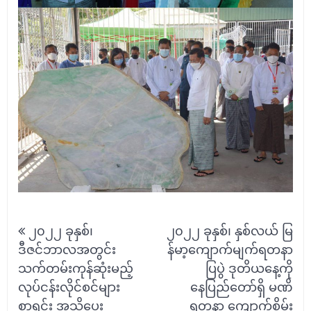
Post
၂၀၂၂ ခုနှစ်၊
၂၀၂၂ ခုနှစ်၊ နှစ်လယ် မြ
navigation
ဒီဇင်ဘာလအတွင်း
န်မာ့ကျောက်မျက်ရတနာ
သက်တမ်းကုန်ဆုံးမည့်
ပြပွဲ ဒုတိယနေ့ကို
လုပ်ငန်းလိုင်စင်များ
နေပြည်တော်ရှိ မဏိ
စာရင်း အသိပေး
ရတနာ ကျောက်စိမ်း