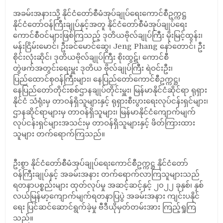
အခမ်းအနားသို့ နိုင်ငံတော်စီမံအုပ်ချုပ်ရေးကောင်စီဥက္ကဋ္ဌ
နိုင်ငံတော်ဝန်ကြီးချုပ်နှင့်အတူ နိုင်ငံတော်စီမံအုပ်ချုပ်ရေး
ကောင်စီဝင်များဖြစ်ကြသည့် ဒုတိယဗိုလ်ချုပ်ကြီး မိုးမြင့်ထွန်း၊
မန်းငြိမ်းမောင်၊ ဦးခင်မောင်ဆွေ၊ Jeng Phang နော်တောင်၊ ဦး
စိုင်းလုံးဆိုင်၊ ဒုတိယဗိုလ်ချုပ်ကြီး စိုးထွဋ်၊ ကောင်စီ
တွဲဖက်အတွင်းရေးမှူး ဒုတိယ ဗိုလ်ချုပ်ကြီး ရဲဝင်းဦး၊
ပြည်ထောင်စုဝန်ကြီးများ၊ နေပြည်တော်ကောင်စီဥက္ကဋ္ဌ၊
နေပြည်တော်တိုင်းစစ်ဌာနချုပ်တိုင်းမှူး၊ မြန်မာနိုင်ငံဆိုင်ရာ ရုရှား
နိုင်ငံ သံရုံးမှ တာဝန်ရှိသူများနှင့် ရုရှားစီးပွားရေးလုပ်ငန်းရှင်များ၊
ဌာနဆိုင်ရာများမှ တာဝန်ရှိသူများ၊ မြန်မာနိုင်ငံကျောက်မျက်
လုပ်ငန်းရှင်များအသင်းမှ တာဝန်ရှိသူများနှင့် ဖိတ်ကြားထား
သူများ တက်ရောက်ကြသည်။
ဦးစွာ နိုင်ငံတော်စီမံအုပ်ချုပ်ရေးကောင်စီဥက္ကဋ္ဌ နိုင်ငံတော်
ဝန်ကြီးချုပ်နှင့် အခမ်းအနား တက်ရောက်လာကြသူများသည်
ရတနာပစ္စည်းများ ထုတ်လုပ်မှု အဆင့်ဆင့်နှင့် ၂၀၂၂ ခုနှစ်၊ နှစ်
လယ်မြန်မာ့ကျောက်မျက်ရတနာပြပွဲ အခမ်းအနား ကျင်းပနိုင်
ရေး ပြင်ဆင်ဆောင်ရွက်ခဲ့မှု ဗီဒီယိုမှတ်တမ်းအား ကြည့်ရှုကြ
သည်။