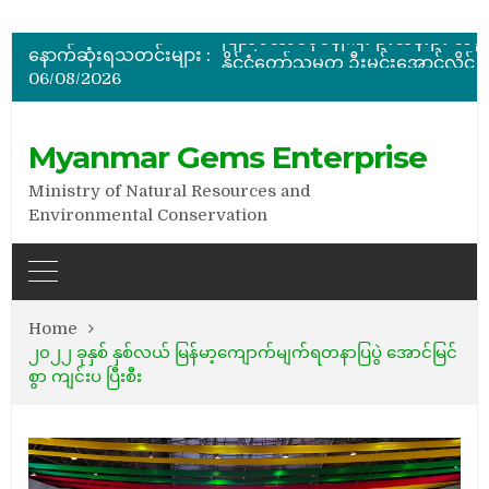
နောက်ဆုံးရသတင်းများ :
06/08/2026
အိတ်ဖွင့်တင်ဒါခေါ်ယူခြင်း
အိတ်ဖွင့်တင်ဒါခေါ်ယူခြင်း
Myanmar Gems Enterprise
Ministry of Natural Resources and
Environmental Conservation
Home
၂၀၂၂ ခုနှစ် နှစ်လယ် မြန်မာ့ကျောက်မျက်ရတနာပြပွဲ အောင်မြင်
စွာ ကျင်းပ ပြီးစီး