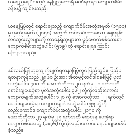
ယနေ့ညနေပိုင်းတွင် နေပြည်တော်ရှိ မဏိရတနာ ကျောက်စိမ်း
ခန်းမ၌ ကျင်းပသည်။
ယနေ့ပြပွဲတွင် ရောင်းချသည့် ကျောက်စိမ်းအတွဲအမှတ် (၁၅၀၁)
မှ အတွဲအမှတ် (၂၁၅၀) အတွက် တင်သွင်းထားသော ဈေးနှုန်း
တင်သွင်းလွှာများကို တာဝန်ရှိသူများက ဖွင့်ဖောက်စစ်ဆေးရာ
ကျောက်စိမ်းအတွဲပေါင်း (၅၁၉) တွဲ ရောင်းချရကြောင်း
ကြေညာသည်။
နှစ်လယ်မြန်မာ့ကျေက်မျက်ရတနာပြပွဲတွင် ပြည်တွင်း၊ ပြည်ပ
ရတနာကုန်သည် ၂၉၆၀ ဦးအား အိတ်ဖွင့်တင်ဒါစနစ်ဖြင့် ပုလဲ
အတွဲပေါင်း ၄၀၀ ကို အောက်တိုဘာ ၂၀ ရက်မှ ၂၁ ရက်အထိ
ရောင်းချပေးခဲ့ရာ ပုလဲအတွဲပေါင်း ၃၆၂ တွဲကိုလည်းကောင်း၊
ကျောက်မျက်အတွဲပေါင်း ၁၂၀ ကို အောက်တိုဘာ ၂၂ ရက်တွင်
ရောင်းချပေးခဲ့ရာ ကျောက်မျက်အတွဲပေါင်း ၅၅ တွဲကို
လည်းကောင်း၊ ကျောက်စိမ်းအတွဲပေါင်း ၂၁၅၀ ကို
အောက်တိုဘာ ၂၃ ရက်မှ ၂၅ ရက်အထိ ရောင်းချပေးခဲ့ရာ
ကျောက်စိမ်းအတွဲ (၁၈၃၆) တွဲကိုလည်းကောင်း ရောင်းချပေးနိုင်
ခဲ့သည်။