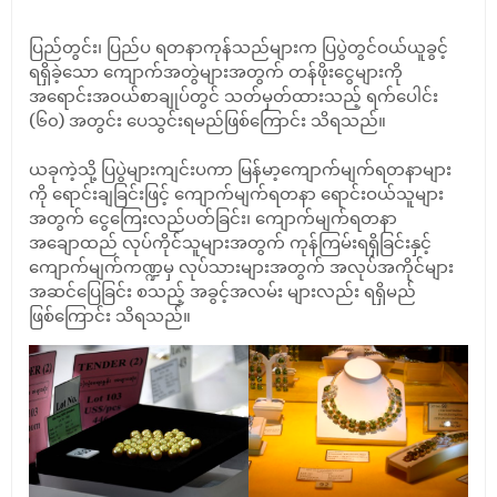
ပြည်တွင်း၊ ပြည်ပ ရတနာကုန်သည်များက ပြပွဲတွင်ဝယ်ယူခွင့်
ရရှိခဲ့သော ကျောက်အတွဲများအတွက် တန်ဖိုးငွေများကို
အရောင်းအဝယ်စာချုပ်တွင် သတ်မှတ်ထားသည့် ရက်ပေါင်း
(၆၀) အတွင်း ပေသွင်းရမည်ဖြစ်ကြောင်း သိရသည်။
ယခုကဲ့သို့ ပြပွဲများကျင်းပကာ မြန်မာ့ကျောက်မျက်ရတနာများ
ကို ရောင်းချခြင်းဖြင့် ကျောက်မျက်ရတနာ ရောင်းဝယ်သူများ
အတွက် ငွေကြေးလည်ပတ်ခြင်း၊ ကျောက်မျက်ရတနာ
အချောထည် လုပ်ကိုင်သူများအတွက် ကုန်ကြမ်းရရှိခြင်းနှင့်
ကျောက်မျက်ကဏ္ဍမှ လုပ်သားများအတွက် အလုပ်အကိုင်များ
အဆင်ပြေခြင်း စသည့် အခွင့်အလမ်း များလည်း ရရှိမည်
ဖြစ်ကြောင်း သိရသည်။