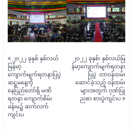
Post
၂၀၂၂ ခုနှစ် နှစ်လယ်
၂၀၂၂ ခုနှစ်၊ နှစ်လယ်မြ
navigation
မြန်မာ့
န်မာ့ကျောက်မျက်ရတနာ
ကျောက်မျက်ရတနာပြပွဲ
ပြပွဲ တာဝန်ထမ်း
ဆဋ္ဌမနေ့ကို
ဆောင်ခဲ့သည့် ဝန်ထမ်း
နေပြည်တော်ရှိ မဏိ
များအတွက် ဂုဏ်ပြု
ရတနာ ကျောက်စိမ်း
ညစာ စားပွဲကျင်းပ
ခန်းမ၌ ဆက်လက်
ကျင်းပ