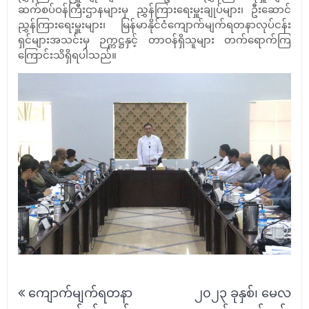
ဆက်စပ်ဝန်ကြီးဌာနများမှ ညွှန်ကြားရေးမှူးချုပ်များ၊ ဦးဆောင်
ညွှန်ကြားရေးမှူးများ၊ မြန်မာနိုင်ငံကျောက်မျက်ရတနာလုပ်ငန်း
ရှင်များအသင်းမှ ဉက္ကဋ္ဌနှင့် တာဝန်ရှိသူများ တက်ရောက်ကြ
ကြောင်းသိရှိရပါသည်။
Post
ကျောက်မျက်ရတနာ
၂၀၂၃ ခုနှစ်၊ မေလ
navigation