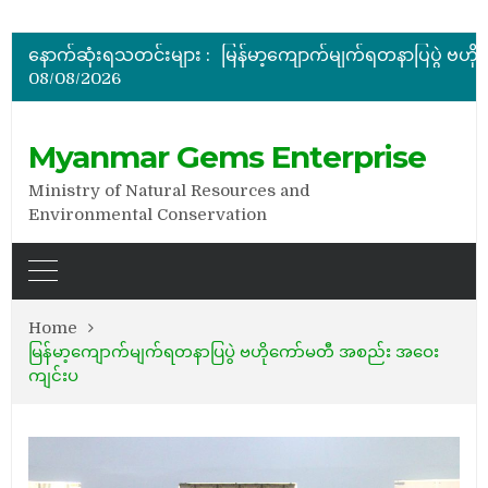
အိတ်ဖွင့်တင်ဒါခေါ်ယူခြင်း
နောက်ဆုံးရသတင်းများ :
08/08/2026
အိတ်ဖွင့်တင်ဒါခေါ်ယူခြင်း
Myanmar Gems Enterprise
Ministry of Natural Resources and
Environmental Conservation
Home
မြန်မာ့ကျောက်မျက်ရတနာပြပွဲ ဗဟိုကော်မတီ အစည်း အဝေး
ကျင်းပ