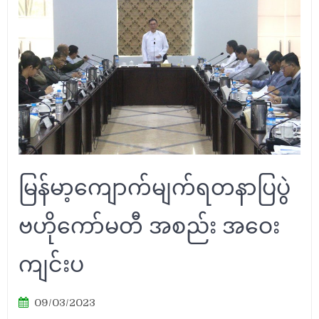
မြန်မာ့ကျောက်မျက်ရတနာပြပွဲ
ဗဟိုကော်မတီ အစည်း အဝေး
ကျင်းပ
09/03/2023