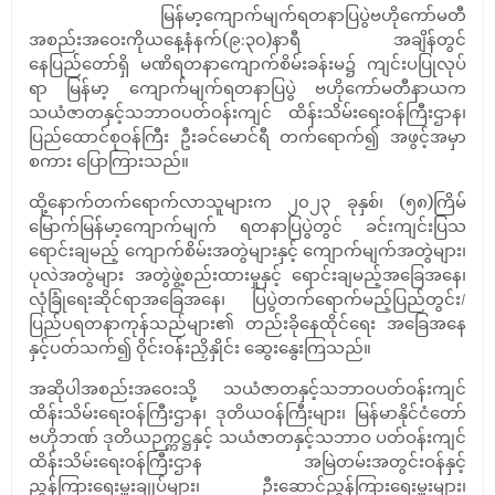
မြန်မာ့ကျောက်မျက်ရတနာပြပွဲဗဟိုကော်မတီ
အစည်းအဝေးကိုယနေ့နံနက်(၉:၃၀)နာရီ အချိန်တွင်
နေပြည်တော်ရှိ မဏိရတနာကျောက်စိမ်းခန်းမ၌ ကျင်းပပြုလုပ်
ရာ မြန်မာ့ ကျောက်မျက်ရတနာပြပွဲ ဗဟိုကော်မတီနာယက
သယံဇာတနှင့်သဘာဝပတ်ဝန်းကျင် ထိန်းသိမ်းရေးဝန်ကြီးဌာန၊
ပြည်ထောင်စုဝန်ကြီး ဦးခင်မောင်ရီ တက်ရောက်၍ အဖွင့်အမှာ
စကား ပြောကြားသည်။
ထို့နောက်တက်ရောက်လာသူများက ၂၀၂၃ ခုနှစ်၊ (၅၈)ကြိမ်
မြောက်မြန်မာ့ကျောက်မျက် ရတနာပြပွဲတွင် ခင်းကျင်းပြသ
ရောင်းချမည့် ကျောက်စိမ်းအတွဲများနှင့် ကျောက်မျက်အတွဲများ၊
ပုလဲအတွဲများ အတွဲဖွဲ့စည်းထားမှုနှင့် ရောင်းချမည့်အခြေအနေ၊
လုံခြုံရေးဆိုင်ရာအခြေအနေ၊ ပြပွဲတက်ရောက်မည့်ပြည်တွင်း/
ပြည်ပရတနာကုန်သည်များ၏ တည်းခိုနေထိုင်ရေး အခြေအနေ
နှင့်ပတ်သက်၍ ဝိုင်းဝန်းညှိနှိုင်း ဆွေးနွေးကြသည်။
အဆိုပါအစည်းအဝေးသို့ သယံဇာတနှင့်သဘာဝပတ်ဝန်းကျင်
ထိန်းသိမ်းရေးဝန်ကြီးဌာန၊ ဒုတိယဝန်ကြီးများ၊ မြန်မာနိုင်ငံတော်
ဗဟိုဘဏ် ဒုတိယဉက္ကဋ္ဌနှင့် သယံဇာတနှင့်သဘာဝ ပတ်ဝန်းကျင်
ထိန်းသိမ်းရေးဝန်ကြီးဌာန အမြဲတမ်းအတွင်းဝန်နှင့်
ညွှန်ကြားရေးမှူးချုပ်များ၊ ဦးဆောင်ညွှန်ကြားရေးမှူးများ၊