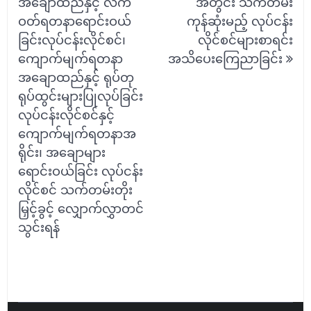
အချောထည်နှင့် လက်
အတွင်း သက်တမ်း
ဝတ်ရတနာရောင်းဝယ်
ကုန်ဆုံးမည့် လုပ်ငန်း
ခြင်းလုပ်ငန်းလိုင်စင်၊
လိုင်စင်များစာရင်း
ကျောက်မျက်ရတနာ
အသိပေးကြေညာခြင်း
အချောထည်နှင့် ရုပ်တု
ရုပ်ထွင်းများပြုလုပ်ခြင်း
လုပ်ငန်းလိုင်စင်နှင့်
ကျောက်မျက်ရတနာအ
ရိုင်း၊ အချောများ
ရောင်းဝယ်ခြင်း လုပ်ငန်း
လိုင်စင် သက်တမ်းတိုး
မြှင့်ခွင့် လျှောက်လွှာတင်
သွင်းရန်