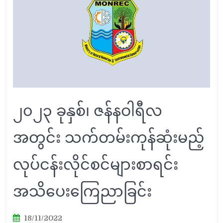
၂၀၂၃ ခုနှစ်၊ ဇန်နဝါရီလ
အတွင်း သက်တမ်းကုန်ဆုံးမည့်
လုပ်ငန်းလိုင်စင်များစာရင်း
အသိပေးကြေညာခြင်း
18/11/2022