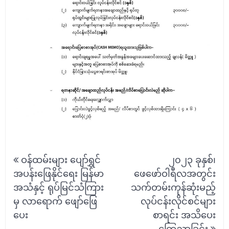
Post
ဝန်ထမ်းများ ပျော်ရွှင်
၂၀၂၃ ခုနှစ်၊
navigation
အပန်းဖြေနိုင်ရေး မြန်မာ
ဖေဖော်ဝါရီလအတွင်း
အသံနှင့် ရုပ်မြင်သံကြား
သက်တမ်းကုန်ဆုံးမည့်
မှ လာရောက် ဖျော်ဖြေ
လုပ်ငန်းလိုင်စင်များ
ပေး
စာရင်း အသိပေး