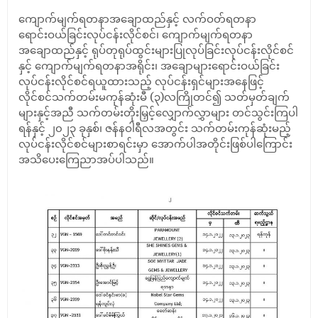
ကျောက်မျက်ရတနာအချောထည်နှင့် လက်ဝတ်ရတနာ
ရောင်းဝယ်ခြင်းလုပ်ငန်းလိုင်စင်၊ ကျောက်မျက်ရတနာ
အချောထည်နှင့် ရုပ်တုရုပ်ထွင်းများပြုလုပ်ခြင်းလုပ်ငန်းလိုင်စင်
နှင့် ကျောက်မျက်ရတနာအရိုင်း၊ အချောများရောင်းဝယ်ခြင်း
လုပ်ငန်းလိုင်စင်ရယူထားသည့် လုပ်ငန်းရှင်များအနေဖြင့်
လိုင်စင်သက်တမ်းမကုန်ဆုံးမီ (၃)လကြိုတင်၍ သတ်မှတ်ချက်
များနှင့်အညီ သက်တမ်းတိုးမြှင့်လျှောက်လွှာများ တင်သွင်းကြပါ
ရန်နှင့် ၂၀၂၃ ခုနှစ်၊ ဇန်နဝါရီလအတွင်း သက်တမ်းကုန်ဆုံးမည့်
လုပ်ငန်းလိုင်စင်များစာရင်းမှာ အောက်ပါအတိုင်းဖြစ်ပါကြောင်း
အသိပေးကြေညာအပ်ပါသည်။