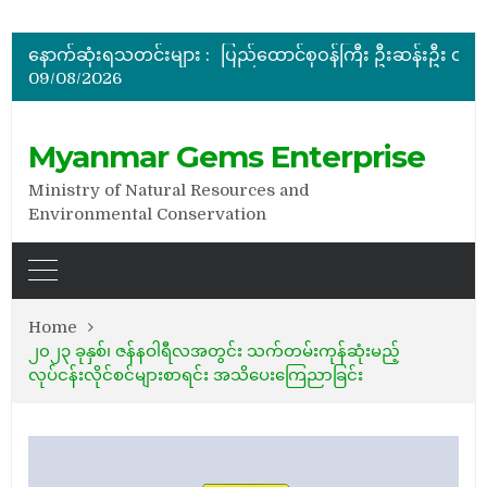
ပြည်ထောင်စုဝန်ကြီး ဦးဆန်းဦး မြန်မာ့ကျောက်မျက်ရတနာပြတိုက် (နေပြည်တော်) အကြီးစားပြုပြင်နေမှ
မြန်မာ့ကျောက်မျက်ရတနာပြပွဲ ဗဟိုကော်မတီ (ပထမအကြိမ်)အစ
နောက်ဆုံးရသတင်းများ :
ပြည်ထောင်စုဝန်ကြီး ဦးဆန်းဦး တရုတ်ပြည်သူ့သမ္မတနိုင်
09/08/2026
နိုင်ငံတော်သမ္မတ ဦးမင်းအောင်လှိုင် မိုးကုတ်ရတနာမြေမှရှာဖွေတွေ့ရှိသည့် ထူးခြားလှပပြီး အရွယ်အစားကြီးမားသည့် နီ
အိတ်ဖွင့်တင်ဒါခေါ်ယူခြင်း
ပြည်ထောင်စုဝန်ကြီး ဦးဆန်းဦး မြန်မာ့ကျောက်မျက်ရတနာပြတိုက် (နေပြည်တော်) အကြီးစားပြုပြင်နေမှ
Myanmar Gems Enterprise
Ministry of Natural Resources and
Environmental Conservation
Home
၂၀၂၃ ခုနှစ်၊ ဇန်နဝါရီလအတွင်း သက်တမ်းကုန်ဆုံးမည့်
လုပ်ငန်းလိုင်စင်များစာရင်း အသိပေးကြေညာခြင်း