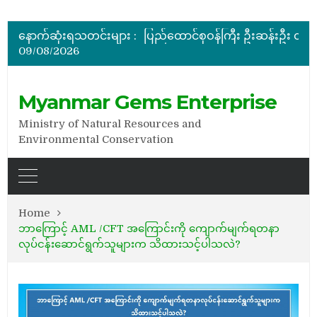
ပြည်ထောင်စုဝန်ကြီး ဦးဆန်းဦး မြန်မာ့ကျောက်မျက်ရတနာပြတိုက် (နေပြည်တော်) အကြီးစားပြုပြင်နေမှ
မြန်မာ့ကျောက်မျက်ရတနာပြပွဲ ဗဟိုကော်မတီ (ပထမအကြိမ်)အစ
နောက်ဆုံးရသတင်းများ :
ပြည်ထောင်စုဝန်ကြီး ဦးဆန်းဦး တရုတ်ပြည်သူ့သမ္မတနိုင်
09/08/2026
နိုင်ငံတော်သမ္မတ ဦးမင်းအောင်လှိုင် မိုးကုတ်ရတနာမြေမှရှာဖွေတွေ့ရှိသည့် ထူးခြားလှပပြီး အရွယ်အစားကြီးမားသည့် နီ
အိတ်ဖွင့်တင်ဒါခေါ်ယူခြင်း
ပြည်ထောင်စုဝန်ကြီး ဦးဆန်းဦး မြန်မာ့ကျောက်မျက်ရတနာပြတိုက် (နေပြည်တော်) အကြီးစားပြုပြင်နေမှ
Myanmar Gems Enterprise
Ministry of Natural Resources and
Environmental Conservation
Home
ဘာကြောင့် AML /CFT အကြောင်းကို ကျောက်မျက်ရတနာ
လုပ်ငန်းဆောင်ရွက်သူများက သိထားသင့်ပါသလဲ?