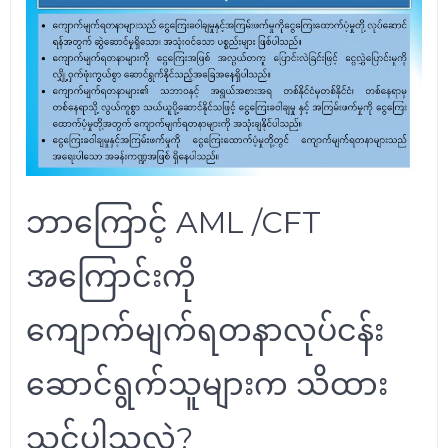
ဘာကြောင့် AML /CFT
အကြောင်းကို
ကျောက်မျက်ရတနာလုပ်ငန်း
ဆောင်ရွက်သူများက သိထား
သင့်ပါသလဲ?