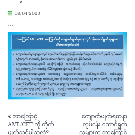
06/04/2023
. . .
Post
ဘာကြောင့်
ကျောက်မျက်ရတနာ
navigation
AML/CFT ကို တိုက်
လုပ်ငန်း ဆောင်ရွက်
ဖျက်သင့်ပါသလဲ?
သူများက ဘာကြောင့်