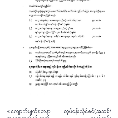
Post
ကျောက်မျက်ရတနာ
လုပ်ငန်းလိုင်စင်(အသစ်/
navigation