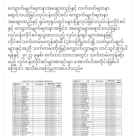
ကျောက်မျက်ရတနာအချောထည်နှင့် လက်ဝတ်ရတနာ
ရောင်းဝယ်ခြင်းလုပ်ငန်းလိုင်စင်၊ ကျောက်မျက်ရတနာ
အချောထည်နှင့် ရုပ်တုရုပ်ထွင်းများပြုလုပ်ခြင်းလုပ်ငန်းလိုင်စင်
နှင့် ကျောက်မျက်ရတနာအရိုင်း၊ အချောများရောင်းဝယ်ခြင်း
လုပ်ငန်းလိုင်စင်ရယူထားသည့် လုပ်ငန်းရှင်များအနေဖြင့်
လိုင်စင်သက်တမ်းမကုန်ဆုံးမီ (၃)လကြိုတင်၍ သတ်မှတ်ချက်
များနှင့်အညီ သက်တမ်းတိုးမြှင့်လျှောက်လွှာများ တင်သွင်းကြပါ
ရန်နှင့် ၂၀၂၃ ခုနှစ်၊ စက်တင်ဘာလအတွင်း သက်တမ်းကုန်ဆုံး
မည့် လုပ်ငန်းလိုင်စင်များစာရင်းမှာ အောက်ပါအတိုင်းဖြစ်ပါ
ကြောင်း အသိပေးကြေညာအပ်ပါသည်။