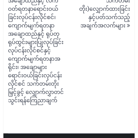
အချောထည်နှင့် လက်
သက်တမ်း
ဝတ်ရတနာရောင်းဝယ်
တိုး)လျှောက်ထားခြင်း
ခြင်းလုပ်ငန်းလိုင်စင်၊
နှင့်ပတ်သက်သည့်
ကျောက်မျက်ရတနာ
အချက်အလက်များ
အချောထည်နှင့် ရုပ်တု
ရုပ်ထွင်းများပြုလုပ်ခြင်း
လုပ်ငန်းလိုင်စင်နှင့်
ကျောက်မျက်ရတနာအ
ရိုင်း၊ အချောများ
ရောင်းဝယ်ခြင်းလုပ်ငန်း
လိုင်စင် သက်တမ်းတိုး
မြှင့်ခွင့် လျှောက်လွှာတင်
သွင်းရန်ကြေညာချက်