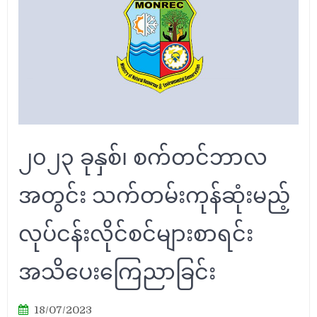
၂၀၂၃ ခုနှစ်၊ စက်တင်ဘာလ
အတွင်း သက်တမ်းကုန်ဆုံးမည့်
လုပ်ငန်းလိုင်စင်များစာရင်း
အသိပေးကြေညာခြင်း
18/07/2023