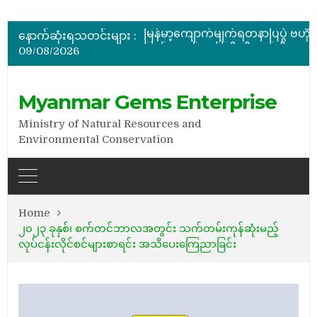
နောက်ဆုံးရသတင်းများ :
09/08/2026
အိတ်ဖွင့်တင်ဒါခေါ်ယူခြင်း
Myanmar Gems Enterprise
Ministry of Natural Resources and
Environmental Conservation
Home
၂၀၂၃ ခုနှစ်၊ စက်တင်ဘာလအတွင်း သက်တမ်းကုန်ဆုံးမည့်
လုပ်ငန်းလိုင်စင်များစာရင်း အသိပေးကြေညာခြင်း