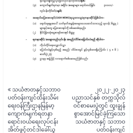
Post
သယံဇာတနှင့်သဘာဝ
၂၀၂၂-၂၀၂၃
navigation
ပတ်ဝန်းကျင်ထိန်းသိမ်း
ပညာသင်နှစ် တက္ကသိုလ်
ရေးဝန်ကြီးဌာနမြန်မာ့
ဝင်စာမေးပွဲတွင် ထူးချွန်
ကျောက်မျက်ရတနာ
စွာအောင်မြင်ခဲ့ကြသော
ရောင်းဝယ်ရေးလုပ်ငန်း
သယံဇာတနှင့် သဘာဝ
အိတ်ဖွင့်တင်ဒါခေါ်ယူ
ပတ်ဝန်းကျင်