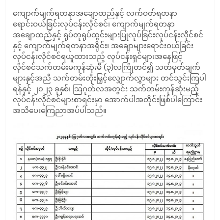
ကျောက်မျက်ရတနာအချောထည်နှင့် လက်ဝတ်ရတနာ
ရောင်းဝယ်ခြင်းလုပ်ငန်းလိုင်စင်၊ ကျောက်မျက်ရတနာ
အချောထည်နှင့် ရုပ်တုရုပ်ထွင်းများပြုလုပ်ခြင်းလုပ်ငန်းလိုင်စင်
နှင့် ကျောက်မျက်ရတနာအရိုင်း၊ အချောများရောင်းဝယ်ခြင်း
လုပ်ငန်းလိုင်စင်ရယူထားသည့် လုပ်ငန်းရှင်များအနေဖြင့်
လိုင်စင်သက်တမ်းမကုန်ဆုံးမီ (၃)လကြိုတင်၍ သတ်မှတ်ချက်
များနှင့်အညီ သက်တမ်းတိုးမြှင့်လျှောက်လွှာများ တင်သွင်းကြပါ
ရန်နှင့် ၂၀၂၃ ခုနှစ်၊ သြဂုတ်လအတွင်း သက်တမ်းကုန်ဆုံးမည့်
လုပ်ငန်းလိုင်စင်များစာရင်းမှာ အောက်ပါအတိုင်းဖြစ်ပါကြောင်း
အသိပေးကြေညာအပ်ပါသည်။