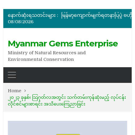
အိတ်ဖွင့်တင်ဒါခေါ်ယူခြင်း
နောက်ဆုံးရသတင်းများ :
08/08/2026
အိတ်ဖွင့်တင်ဒါခေါ်ယူခြင်း
Myanmar Gems Enterprise
Ministry of Natural Resources and
Environmental Conservation
Home
၂၀၂၃ ခုနှစ်၊ သြဂုတ်လအတွင်း သက်တမ်းကုန်ဆုံးမည့် လုပ်ငန်း
လိုင်စင်များစာရင်း အသိပေးကြေညာခြင်း