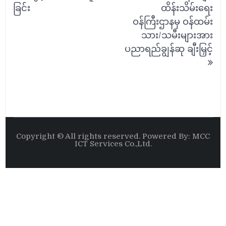
ခြင်း
ထိန်းသိမ်း‌ရေး
ဝန်ကြီးဌာနမှ ဝန်ထမ်း
သား/သမီးများအား
ပညာရည်ချွန်ဆု ချီးမြှင့်
Copyright © All rights reserved. Powered By: MCC
ICT Services Co.,Ltd.