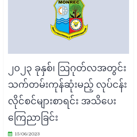
၂၀၂၃ ခုနှစ်၊ သြဂုတ်လအတွင်း
သက်တမ်းကုန်ဆုံးမည့် လုပ်ငန်း
လိုင်စင်များစာရင်း အသိပေး
ကြေညာခြင်း
15/06/2023