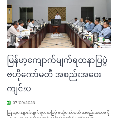
မြန်မာ့ကျောက်မျက်ရတနာပြပွဲ
ဗဟိုကော်မတီ အစည်းအဝေး
ကျင်းပ
27/09/2023
မြန်မာ့ကျောက်မျက်ရတနာပြပွဲ ဗဟိုကော်မတီ အစည်းအဝေးကို