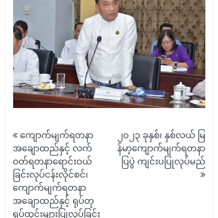
Post
ကျောက်မျက်ရတနာ
၂၀၂၃ ခုနှစ်၊ နှစ်လယ် မြ
navigation
အချောထည်နှင့် လက်
န်မာ့ကျောက်မျက်ရတနာ
ဝတ်ရတနာရောင်းဝယ်
ပြပွဲ ကျင်းပပြုလုပ်မည်
ခြင်းလုပ်ငန်းလိုင်စင်၊
ကျောက်မျက်ရတနာ
အချောထည်နှင့် ရုပ်တု
ရုပ်ထွင်းများပြုလုပ်ခြင်း