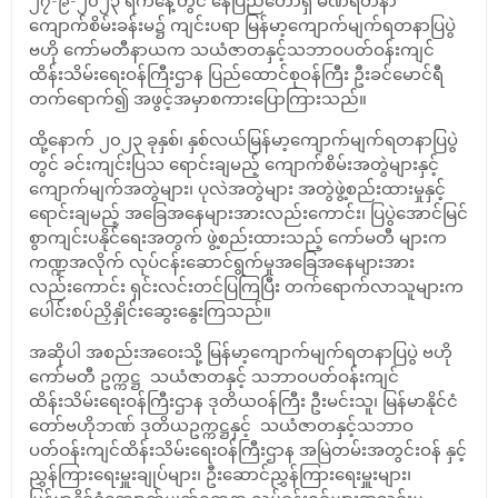
၂၇-၉-၂၀၂၃ ရက်နေ့တွင် နေပြည်တော်ရှိ မဏိရတနာ
ကျောက်စိမ်းခန်းမ၌ ကျင်းပရာ မြန်မာ့ကျောက်မျက်ရတနာပြပွဲ
ဗဟို ကော်မတီနာယက သယံဇာတနှင့်သဘာဝပတ်ဝန်းကျင်
ထိန်းသိမ်းရေးဝန်ကြီးဌာန ပြည်ထောင်စုဝန်ကြီး ဦးခင်မောင်ရီ
တက်ရောက်၍ အဖွင့်အမှာစကားပြောကြားသည်။
ထို့နောက် ၂၀၂၃ ခုနှစ်၊ နှစ်လယ်မြန်မာ့ကျောက်မျက်ရတနာပြပွဲ
တွင် ခင်းကျင်းပြသ ရောင်းချမည့် ကျောက်စိမ်းအတွဲများနှင့်
ကျောက်မျက်အတွဲများ၊ ပုလဲအတွဲများ အတွဲဖွဲ့စည်းထားမှုနှင့်
ရောင်းချမည့် အခြေအနေများအားလည်းကောင်း၊ ပြပွဲအောင်မြင်
စွာကျင်းပနိုင်ရေးအတွက် ဖွဲ့စည်းထားသည့် ကော်မတီ များက
ကဏ္ဍအလိုက် လုပ်ငန်းဆောင်ရွက်မှုအခြေအနေများအား
လည်းကောင်း ရှင်းလင်းတင်ပြကြပြီး တက်ရောက်လာသူများက
ပေါင်းစပ်ညှိနှိုင်းဆွေးနွေးကြသည်။
အဆိုပါ အစည်းအဝေးသို့ မြန်မာ့ကျောက်မျက်ရတနာပြပွဲ ဗဟို
ကော်မတီ ဥက္ကဋ္ဌ သယံဇာတနှင့် သဘာဝပတ်ဝန်းကျင်
ထိန်းသိမ်းရေးဝန်ကြီးဌာန ဒုတိယဝန်ကြီး ဦးမင်းသူ၊ မြန်မာနိုင်ငံ
တော်ဗဟိုဘဏ် ဒုတိယဥက္ကဋ္ဌနှင့် သယံဇာတနှင့်သဘာဝ
ပတ်ဝန်းကျင်ထိန်းသိမ်းရေးဝန်ကြီးဌာန အမြဲတမ်းအတွင်းဝန် နှင့်
ညွှန်ကြားရေးမှူးချုပ်များ၊ ဦးဆောင်ညွှန်ကြားရေးမှူးများ၊