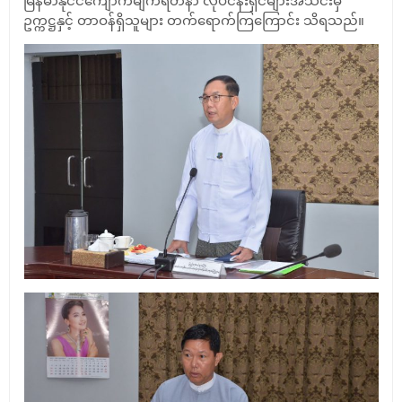
မြန်မာနိုင်ငံကျောက်မျက်ရတနာ လုပ်ငန်းရှင်များအသင်းမှ
ဥက္ကဋ္ဌနှင့် တာဝန်ရှိသူများ တက်ရောက်ကြကြောင်း သိရသည်။