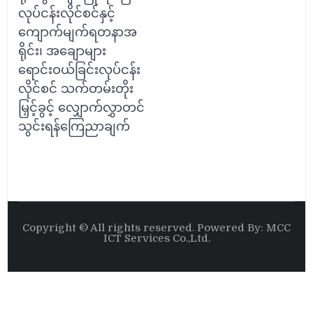
လုပ်ငန်းလိုင်စင်နှင့်
ကျောက်မျက်ရတနာအ
ရိုင်း၊ အချောများ
ရောင်းဝယ်ခြင်းလုပ်ငန်း
လိုင်စင် သက်တမ်းတိုး
မြှင့်ခွင့် လျှောက်လွှာတင်
သွင်းရန်ကြေညာချက်
Copyright © All rights reserved. Powered By: MCC
ICT Services Co.,Ltd.