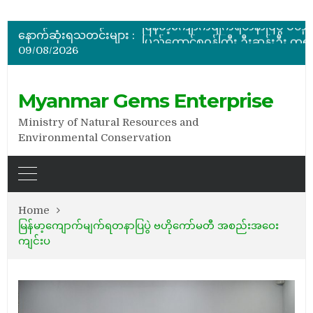
ပြည်ထောင်စုဝန်ကြီး ဦးဆန်းဦး မြန်မာ့ကျောက်မျက်ရတနာပြတိုက် (နေပြည်တော်) အကြီးစားပြုပြင်နေမှ
မြန်မာ့ကျောက်မျက်ရတနာပြပွဲ ဗဟိုကော်မတီ (ပထမအကြိမ်)အစ
နောက်ဆုံးရသတင်းများ :
ပြည်ထောင်စုဝန်ကြီး ဦးဆန်းဦး တရုတ်ပြည်သူ့သမ္မတနိုင်
09/08/2026
နိုင်ငံတော်သမ္မတ ဦးမင်းအောင်လှိုင် မိုးကုတ်ရတနာမြေမှရှာဖွေတွေ့ရှိသည့် ထူးခြားလှပပြီး အရွယ်အစားကြီးမားသည့် နီ
အိတ်ဖွင့်တင်ဒါခေါ်ယူခြင်း
ပြည်ထောင်စုဝန်ကြီး ဦးဆန်းဦး မြန်မာ့ကျောက်မျက်ရတနာပြတိုက် (နေပြည်တော်) အကြီးစားပြုပြင်နေမှ
Myanmar Gems Enterprise
Ministry of Natural Resources and
Environmental Conservation
Home
မြန်မာ့ကျောက်မျက်ရတနာပြပွဲ ဗဟိုကော်မတီ အစည်းအဝေး
ကျင်းပ