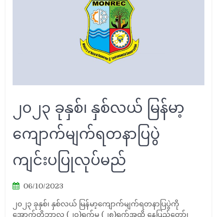
၂၀၂၃ ခုနှစ်၊ နှစ်လယ် မြန်မာ့
ကျောက်မျက်ရတနာပြပွဲ
ကျင်းပပြုလုပ်မည်
06/10/2023
၂၀၂၃ ခုနှစ်၊ နှစ်လယ် မြန်မာ့ကျောက်မျက်ရတနာပြပွဲကို
အောက်တိုဘာလ (၂၀)ရက်မှ (၂၈)ရက်အထိ နေပြည်တော်၊