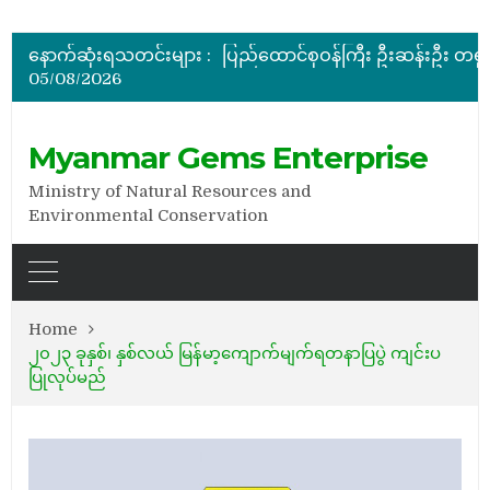
အိတ်ဖွင့်တင်ဒါခေါ်ယူခြင်း
နောက်ဆုံးရသတင်းများ :
05/08/2026
အိတ်ဖွင့်တင်ဒါခေါ်ယူခြင်း
အိတ်ဖွင့်တင်ဒါခေါ်ယူခြင်း
Myanmar Gems Enterprise
Ministry of Natural Resources and
Environmental Conservation
Home
၂၀၂၃ ခုနှစ်၊ နှစ်လယ် မြန်မာ့ကျောက်မျက်ရတနာပြပွဲ ကျင်းပ
ပြုလုပ်မည်