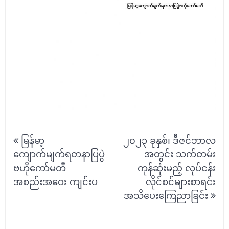
Post
မြန်မာ့
၂၀၂၃ ခုနှစ်၊ ဒီဇင်ဘာလ
navigation
ကျောက်မျက်ရတနာပြပွဲ
အတွင်း သက်တမ်း
ဗဟိုကော်မတီ
ကုန်ဆုံးမည့် လုပ်ငန်း
အစည်းအဝေး ကျင်းပ
လိုင်စင်များစာရင်း
အသိပေးကြေညာခြင်း