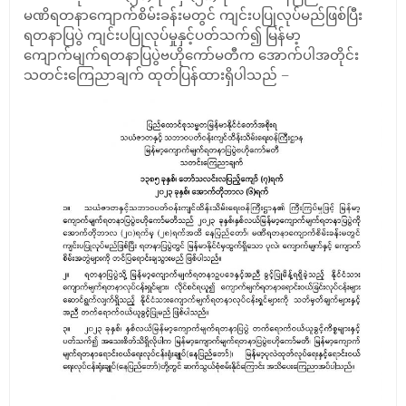
မဏိရတနာကျောက်စိမ်းခန်းမတွင် ကျင်းပပြုလုပ်မည်ဖြစ်ပြီး
ရတနာပြပွဲ ကျင်းပပြုလုပ်မှုနှင့်ပတ်သက်၍ မြန်မာ့
ကျောက်မျက်ရတနာပြပွဲဗဟိုကော်မတီက အောက်ပါအတိုင်း
သတင်းကြေညာချက် ထုတ်ပြန်ထားရှိပါသည် –