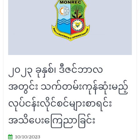
၂၀၂၃ ခုနှစ်၊ ဒီဇင်ဘာလ
အတွင်း သက်တမ်းကုန်ဆုံးမည့်
လုပ်ငန်းလိုင်စင်များစာရင်း
အသိပေးကြေညာခြင်း
10/10/2023