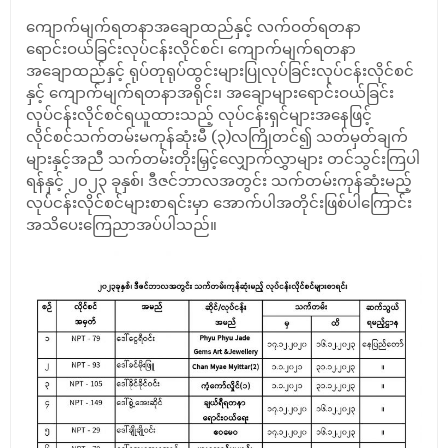
ကျောက်မျက်ရတနာအချောထည်နှင့် လက်ဝတ်ရတနာ
ရောင်းဝယ်ခြင်းလုပ်ငန်းလိုင်စင်၊ ကျောက်မျက်ရတနာ
အချောထည်နှင့် ရုပ်တုရုပ်ထွင်းများပြုလုပ်ခြင်းလုပ်ငန်းလိုင်စင်
နှင့် ကျောက်မျက်ရတနာအရိုင်း၊ အချောများရောင်းဝယ်ခြင်း
လုပ်ငန်းလိုင်စင်ရယူထားသည့် လုပ်ငန်းရှင်များအနေဖြင့်
လိုင်စင်သက်တမ်းမကုန်ဆုံးမီ (၃)လကြိုတင်၍ သတ်မှတ်ချက်
များနှင့်အညီ သက်တမ်းတိုးမြှင့်လျှောက်လွှာများ တင်သွင်းကြပါ
ရန်နှင့် ၂၀၂၃ ခုနှစ်၊ ဒီဇင်ဘာလအတွင်း သက်တမ်းကုန်ဆုံးမည့်
လုပ်ငန်းလိုင်စင်များစာရင်းမှာ အောက်ပါအတိုင်းဖြစ်ပါကြောင်း
အသိပေးကြေညာအပ်ပါသည်။