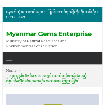
ပြည်ထောင်စုဝန်ကြီး ဦးဆန်းဦး မြန်မာ့ကျောက်မျက်ရတနာပြတိုက် (နေပြည်တော်) အကြီးစားပြုပြင်နေမှ
မြန်မာ့ကျောက်မျက်ရတနာပြပွဲ ဗဟိုကော်မတီ (ပထမအကြိမ်)အစ
နောက်ဆုံးရသတင်းများ :
ပြည်ထောင်စုဝန်ကြီး ဦးဆန်းဦး တရုတ်ပြည်သူ့သမ္မတနိုင်
09/08/2026
နိုင်ငံတော်သမ္မတ ဦးမင်းအောင်လှိုင် မိုးကုတ်ရတနာမြေမှရှာဖွေတွေ့ရှိသည့် ထူးခြားလှပပြီး အရွယ်အစားကြီးမားသည့် နီ
အိတ်ဖွင့်တင်ဒါခေါ်ယူခြင်း
ပြည်ထောင်စုဝန်ကြီး ဦးဆန်းဦး မြန်မာ့ကျောက်မျက်ရတနာပြတိုက် (နေပြည်တော်) အကြီးစားပြုပြင်နေမှ
Myanmar Gems Enterprise
Ministry of Natural Resources and
Environmental Conservation
Home
၂၀၂၃ ခုနှစ်၊ ဒီဇင်ဘာလအတွင်း သက်တမ်းကုန်ဆုံးမည့်
လုပ်ငန်းလိုင်စင်များစာရင်း အသိပေးကြေညာခြင်း