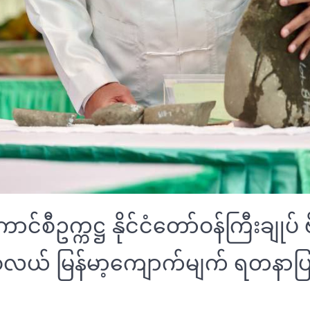
င်စီဥက္ကဋ္ဌ နိုင်ငံတော်ဝန်ကြီးချုပ် ဗိ
ှစ်လယ် မြန်မာ့ကျောက်မျက် ရတနာပြပွဲ