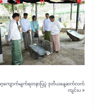
ြန်မာ့ကျောက်မျက်ရတနာပြပွဲ ဒုတိယနေ့ဆက်လက်
ကျင်းပ