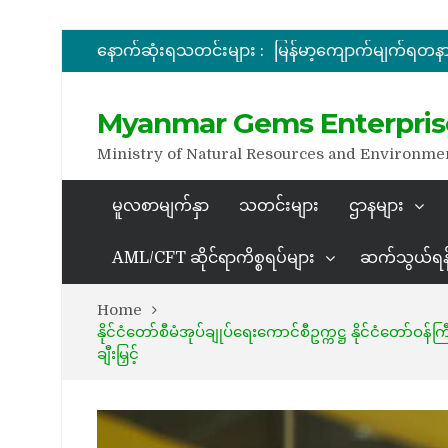
နောက်ဆုံးရသတင်းများ :
အိတ်ဖွင့်တင်ဒါခေါ်ယူခြင်း
Myanmar Gems Enterpris
Ministry of Natural Resources and Environme
မူလစာမျက်နှာ
သတင်းများ
ဌာနများ
AML/CFT ဆိုင်ရာကိစ္စရပ်များ
ဆက်သွယ်ရန
Home
နိုင်ငံတော်စီမံအုပ်ချုပ်ရေးကောင်စီဥက္ကဋ္ဌ နိုင်ငံတော်ဝန်
ချီးမြှင့်