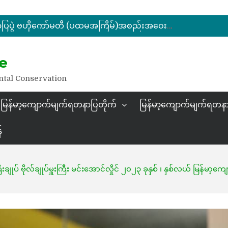
ပြည်ထောင်စုဝန်ကြီး ဦးဆန်းဦး မြန်မာ့ကျောက်မျက်ရတနာပြတိုက် (နေပြည်တော်) အကြီးစားပြုပြင်နေမှုများအား ကြည့်ရှုစစ်ဆေး
မြန်မာ့ကျောက်မျက်ရတနာပြပွဲ ဗဟိုကော်မတီ (ပထမအကြိမ်)အစည်းအဝေး ကျင်းပ
ပြည်ထောင်စုဝန်ကြီး ဦးဆန်းဦး တရုတ်ပြည်သူ့သမ္မတနိုင်ငံ၊ ရွှေလီမြို့၊ ကျယ်ဂေါင်နယ်စပ်ကုန်သွယ်ရေးဇုန်တွင် မြန်မာ့ကျောက်မျက်ရတနာပြပွဲ တက်ရောက်ဖွင့်လှစ်
နိုင်ငံတော်သမ္မတ ဦးမင်းအောင်လှိုင် မိုးကုတ်ရတနာမြေမှရှာဖွေတွေ့ရှိသည့် ထူးခြားလှပပြီး အရွယ်အစားကြီးမားသည့် နီလာအရိုင်းတုံးကြီးအားကြည့်ရှု
e
ပြည်ထောင်စုဝန်ကြီး ဦးဆန်းဦး မြန်မာ့ကျောက်မျက်ရတနာပြတိုက် (နေပြည်တော်) အကြီးစားပြုပြင်နေမှုများအား ကြည့်ရှုစစ်ဆေး
ntal Conservation
မြန်မာ့ကျောက်မျက်ရတနာပြတိုက်
မြန်မာ့ကျောက်မျက်ရတနာ
်
ကြီးချုပ် ဗိုလ်ချုပ်မှူးကြီး မင်းအောင်လှိုင် ၂၀၂၃ ခုနှစ် ၊ နှစ်လယ် မြန်