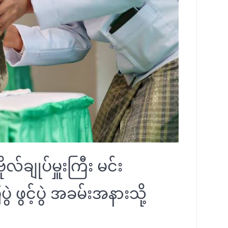
ုလ်ချုပ်မှူးကြီး မင်း
 ဖွင့်ပွဲ အခမ်းအနားသို့