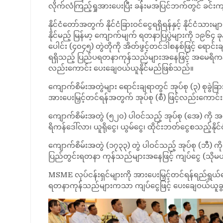
လိုက်လံကြည့်ရှုအားပေးပြီး ခန်းမအပြင်ဘက်တွင် ခင်းက
နိုင်ငံတော်အတွက် နိုင်ငံခြားဝင်ငွေရရှိရန်နှင့် နိုင်
နိုင်မည့် မြန်မာ့ ကျောက်မျက် ရတနာပြပွဲများကို ၁၉၆၄
ပေါင်း (၄၀၄၅) တွဲတိုကို အိတ်ဖွင့်တင်ဒါစနစ်ဖြင့် ရော
ရရှိသည့် ပြည်ပရတနာကုန်သည်များအနေဖြင့် အမေရိကန်ဒေါ
လည်းကောင်း ပေးချေဝယ်ယူနိုင်မည်ဖြစ်သည်။
ကျောက်စိမ်းအတွဲများ ရောင်းချရာတွင် အုပ်စု (၃) စုခွဲခြ
အားပေးမြှင့်တင်ရန်အတွက် အုပ်စု (စီ) ဖြင့်လည်းကေ
ကျောက်စိမ်းအတွဲ (၅၂၀) ပါဝင်သည့် အုပ်စု (အေ) က
ရိကန်ဒေါ်လာ၊ ယူရိုငွေ၊ ယွမ်ငွေ၊ ထိုင်းဘတ်ငွေစသည့်နို
ကျောက်စိမ်းအတွဲ (၁၇၃၃) တွဲ ပါဝင်သည့် အုပ်စု (ဘီ) က
ပြည်တွင်းရတနာ ကုန်သည်များအနေဖြင့် ကျပ်ငွေ (သိုမဟု
MSME လုပ်ငန်းရှင်များကို အားပေးမြှင့်တင်ရန်ရည်ရွယ်ရ
ရတနာကုန်သည်များကသာ ကျပ်ငွေဖြင့် ပေးချေဝယ်ယူခွင