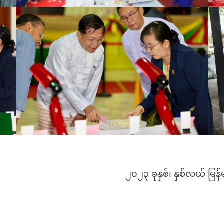
၂၀၂၃ ခုနှစ်၊ နှစ်လယ် မ