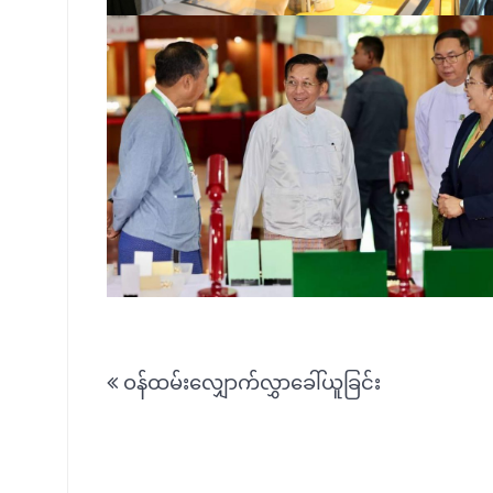
Post
ဝန်ထမ်းလျှောက်လွှာခေါ်ယူခြင်း
navigation