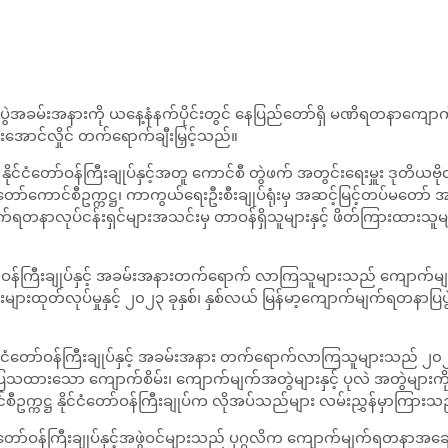
့်ပွဲအခမ်းအနားကို ယနေ့နံနက်ပိုင်းတွင် နေပြည်တော်ရှိ မဏိရတနာကျောက်စိ
 မင်းအောင်လှိုင် တက်ရောက်ချီးမြှင့်သည်။
 နိုင်ငံတော်ဝန်ကြီးချုပ်နှင့်အတူ ကောင်စီ တွဲဖက် အတွင်းရေးမှူး ဒုတိယဗိ
်တော်ကောင်စီဥက္ကဋ္ဌ၊ ကာကွယ်ရေးဦးစီးချုပ်ရုံးမှ အဆင့်မြင့်တပ်မတော် အရာ
မျက်ရတနာလုပ်ငန်းရှင်များအသင်းမှ တာဝန်ရှိသူများနှင့် ဖိတ်ကြားထားသူမျ
်ငံတော်ဝန်ကြီးချုပ်နှင့် အခမ်းအနားတက်ရောက် လာကြသူများသည် ကျောက်မျက်
ည်းများထုတ်လုပ်မှုနှင့် ၂၀၂၃ ခုနှစ်၊ နှစ်လယ် မြန်မာ့ကျောက်မျက်ရတနာပြပ
ဌ နိုင်ငံတော်ဝန်ကြီးချုပ်နှင့် အခမ်းအနား တက်ရောက်လာကြသူများသည် ၂
ြသထားသော ကျောက်စိမ်း၊ ကျောက်မျက်အတွဲများနှင့် ပုလဲ အတွဲများကို 
ာင်စီဥက္ကဋ္ဌ နိုင်ငံတော်ဝန်ကြီးချုပ်က လိုအပ်သည်များ လမ်းညွှန်မှာကြားသ
ိုင်ငံတော်ဝန်ကြီးချုပ်နှင့်အဖွဲဝင်များသည် ပုဂ္ဂလိက ကျောက်မျက်ရတနာအချ