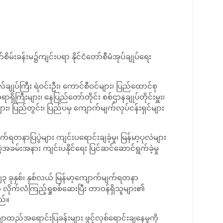
မ်းခန်းမ၌ကျင်းပရာ နိုင်ငံတော်စီမံအုပ်ချုပ်ရေး
ုလ်ချုပ်ကြီး ရဲဝင်းဦး၊ ကောင်စီဝင်များ၊ ပြည်ထောင်စု
ရှိကြီးများ၊ နေပြည်တော်တိုင်း စစ်ဌာနချုပ်တိုင်းမှူး၊
ား၊ ပြည်တွင်း၊ ပြည်ပမှ ကျောက်မျက်လုပ်ငန်းရှင်များ
ရတနာပြပွဲများ ကျင်းပရောင်းချခဲ့မှု၊ မြန်မာ့ပုလဲများ
ွဲအခမ်းအနား ကျင်းပနိုင်ရေး ပြင်ဆင်ဆောင်ရွက်ခဲ့မှု
၀၂၃ ခုနှစ်၊ နှစ်လယ် မြန်မာ့ကျောက်မျက်ရတနာ
လိုက်လံကြည့်ရှုစစ်ဆေးပြီး တာဝန်ရှိသူများ၏
ည်။
ောထည်အရောင်းပြခန်းများ ဖွင့်လှစ်ရောင်းချနေမှုကို