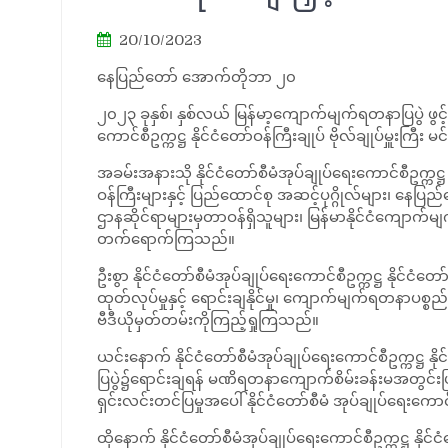
20/10/2023
နေပြည်တော် အောက်တိုဘာ ၂၀
၂၀၂၃ ခုနှစ်၊ နှစ်လယ် မြန်မာ့ကျောက်မျက်ရတနာပြပွဲ ဖွင
ကောင်စီဥက္ကဋ္ဌ နိုင်ငံတော်ဝန်ကြီးချုပ် ဗိုလ်ချုပ်မှူးကြီး
အခမ်းအနားသို နိုင်ငံတော်စီမံအုပ်ချုပ်ရေးကောင်စီဥက္ကဋ္ဌ
ဝန်ကြီးများနှင့် ပြည်ထောင်စု အဆင့်ပုဂ္ဂိုလ်များ၊ နေပြည
ဌာနဆိုင်ရာများမှတာဝန်ရှိသူများ၊ မြန်မာနိုင်ငံကျောက်
တက်ရောက်ကြသည်။
ဦးစွာ နိုင်ငံတော်စီမံအုပ်ချုပ်ရေးကောင်စီဥက္ကဋ္ဌ နိုင
ထုတ်လုပ်မှုနှင့် ရောင်းချနိုင်မှု၊ ကျောက်မျက်ရတနာပစ္စ
ဗီဒီယိုမှတ်တမ်းကိုကြည့်ရှုကြသည်။
ယင်းနောက် နိုင်ငံတော်စီမံအုပ်ချုပ်ရေးကောင်စီဥက္ကဋ္
ပြပွဲ၌ရောင်းချရန် မဏိရတနာကျောက်စိမ်းခန်းမအတွင်းပ
ရှင်းလင်းတင်ပြမှုအပေါ် နိုင်ငံတော်စီမံ အုပ်ချုပ်ရေးကေ
ထိုနောက် နိုင်ငံတော်စီမံအုပ်ချုပ်ရေးကောင်စီဥက္ကဋ္ဌ န