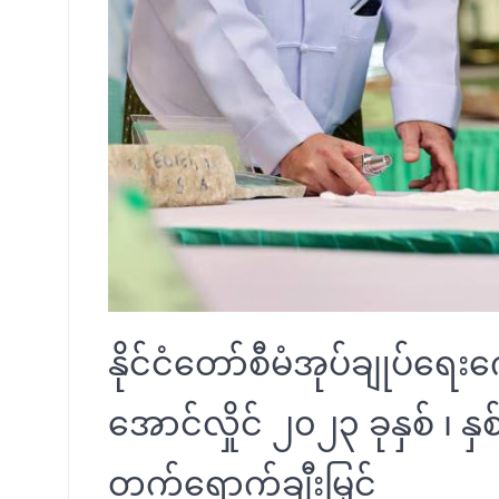
နိုင်ငံတော်စီမံအုပ်ချုပ်ရေးကော
အောင်လှိုင် ၂၀၂၃ ခုနှစ် ၊ န
တက်ရောက်ချီးမြှင့်