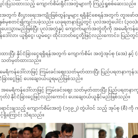
ျင်းပြသထားသည့် ကျောက်စိမ်းရိုင်းအတွဲများကို ကြည့်ရှုစစ်ဆေးသည်။
ငံသားများအတွက် စီးပွားရေးအကျိုးဖြစ်ထွန်းမှုများ ရရှိနိုင်စေရန်အတွက် 
 ခုနှစ်မှစတင်၍ကျင်းပခဲ့သည်။ ယခုရတနာပြပွဲတွင် ပုလဲအတွဲပေါင်း (၃၀၀
င်းချပေးသွားမည်ဖြစ်ပြီး ပုလဲအတွဲနှင့် ကျောက်မျက်အတွဲတိုကို အမေရိက
်လာ၊ ယူရိုငွေ၊ ယွမ်ငွေ၊ ထိုင်းဘတ်ငွေတို့ဖြင့်လည်းကောင်း၊ ပြည်တွ
ားထားပြီး နိုင်ငံခြားငွေရရှိရန်အတွက် ကျောက်စိမ်း အတွဲအုပ်စု (အေ) နှင့
ာင်း သတ်မှတ်ထားသည်။
ို အမေရိကန်ဒေါ်လာဖြင့် ကြမ်းခင်းဈေးသတ်မှတ်ထားပြီး ပြည်ပရတနာ
င်ငံခြားငွေဖြင့် ပေးချေဝယ်ယူရမည်ဖြစ်သည်။
ို အမေရိကန်ဒေါ်လာဖြင့် ကြမ်းခင်းဈေး သတ်မှတ်ထားပြီး ပြည်ပရတနာကုန်
တ်) နိုင်ငံခြားငွေဖြင့်လည်းကောင်း ပေးချေဝယ်ယူနိုင်မည်ဖြစ်သည်။
ောင်းချသည့် ကျောက်စိမ်းအတွဲ (၁၇၉၂) တွဲပါဝင် သည့် အုပ်စု (စီ) ကို 
့်ရှိကြောင်း သိရသည်။