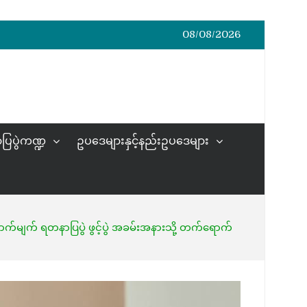
08/08/2026
ပြပွဲကဏ္ဍ
ဥပဒေများနှင့်နည်းဥပဒေများ
မာ့ကျောက်မျက် ရတနာပြပွဲ ဖွင့်ပွဲ အခမ်းအနားသို့ တက်ရောက်