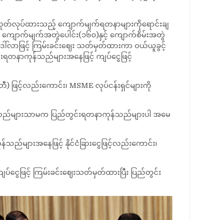
တူးဖော်ထုတ်လုပ်ထားသည့် ကျောက်မျက်ရတနာများကိုရောင်းချ
)၊ ကျောက်မျက်အတွဲပေါင်း(၁၆၀)နှင့် ကျောက်စိမ်းအတွဲ
န်ဒေါ်လာဖြင့် ကြမ်းခင်းဈေး သတ်မှတ်ထားကာ ဝယ်ယူခွင့်
င်းရတနာကုန်သည်များအနေဖြင့် ကျပ်ငွေဖြင့်
် (ဘီ) ဖြင့်လည်းကောင်း၊ MSME လုပ်ငန်းရှင်များကို
ကုန်သည်များသာမက ပြည်တွင်းရတနာကုန်သည်များပါ အမေ
သည်များအနေဖြင့် နိုင်ငံခြားငွေဖြင့်လည်းကောင်း၊
ကျပ်ငွေဖြင့် ကြမ်းခင်းဈေးသတ်မှတ်ထားပြီး ပြည်တွင်း