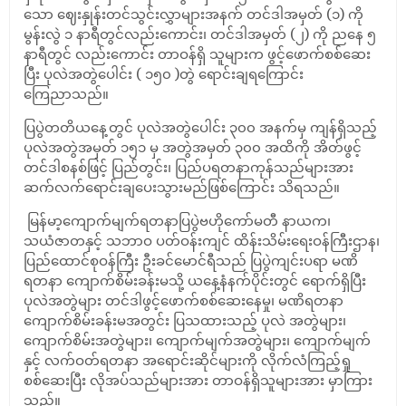
သော ဈေးနှုန်းတင်သွင်းလွှာများအနက် တင်ဒါအမှတ် (၁) ကို
မွန်းလွဲ ၁ နာရီတွင်လည်းကောင်း၊ တင်ဒါအမှတ် (၂) ကို ညနေ ၅
နာရီတွင် လည်းကောင်း တာဝန်ရှိ သူများက ဖွင့်ဖောက်စစ်ဆေး
ပြီး ပုလဲအတွဲပေါင်း ( ၁၅၀ )တွဲ ရောင်းချရကြောင်း
ကြေညာသည်။
ပြပွဲတတိယနေ့တွင် ပုလဲအတွဲပေါင်း ၃၀၀ အနက်မှ ကျန်ရှိသည့်
ပုလဲအတွဲအမှတ် ၁၅၁ မှ အတွဲအမှတ် ၃၀၀ အထိကို အိတ်ဖွင့်
တင်ဒါစနစ်ဖြင့် ပြည်တွင်း၊ ပြည်ပရတနာကုန်သည်များအား
ဆက်လက်ရောင်းချပေးသွားမည်ဖြစ်ကြောင်း သိရသည်။
မြန်မာ့ကျောက်မျက်ရတနာပြပွဲဗဟိုကော်မတီ နာယက၊
သယံဇာတနှင့် သဘာဝ ပတ်ဝန်းကျင် ထိန်းသိမ်းရေးဝန်ကြီးဌာန၊
ပြည်ထောင်စုဝန်ကြီး ဦးခင်မောင်ရီသည် ပြပွဲကျင်းပရာ မဏိ
ရတနာ ကျောက်စိမ်းခန်းမသို့ ယနေ့နံနက်ပိုင်းတွင် ရောက်ရှိပြီး
ပုလဲအတွဲများ တင်ဒါဖွင့်ဖောက်စစ်ဆေးနေမှု၊ မဏိရတနာ
ကျောက်စိမ်းခန်းမအတွင်း ပြသထားသည့် ပုလဲ အတွဲများ၊
ကျောက်စိမ်းအတွဲများ၊ ကျောက်မျက်အတွဲများ၊ ကျောက်မျက်
နှင့် လက်ဝတ်ရတနာ အရောင်းဆိုင်များကို လိုက်လံကြည့်ရှု
စစ်ဆေးပြီး လိုအပ်သည်များအား တာဝန်ရှိသူများအား မှာကြား
သည်။