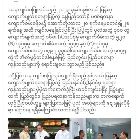
ယခုကျင်းပပြုလုပ်သည့် ၂၀၂၃ ခုနှစ်၊ နှစ်လယ် မြန်မာ့
ကျောက်မျက်ရတနာပြပွဲကို နေပြည်တော်ရှိ မဏိရတနာ
ကျောက်စိမ်းခန်းမ၌ အောက်တိုဘာလ ၂၀ ရက်နေ့မှစတင်၍ ၂၈
ရက်နေ့ အထိ ကျင်းပနေခြင်းဖြစ်ပြီး ပြပွဲတွင် ပုလဲအတွဲ ၃၀၀ တွဲ၊
ကျောက်မျက်အတွဲ ၁၆၀၊ (A)အုပ်စုမှ ကျောက်စိမ်းအတွဲ ၅၂၀၊
(B) အုပ်စုမှ ကျောက်စိမ်းအတွဲ ၁၇၃၃ နှင့် (C)အုပ်စုမှ
ကျောက်စိမ်းအတွဲ ၁၇၉၂ စုစုပေါင်း ကျောက်စိမ်း အတွဲ ၄၀၄၅
တို့ကို အိတ်ဖွင့်တင်ဒါစနစ်ဖြင့် ပြည်တွင်း၊ ပြည်ပရတနာ
ကုန်သည်များကို ရောင်းချပေး သွားမည်ဖြစ်သည်။
ထို့ပြင် ယခု ကျင်းပပြုလုပ်လျက်ရှိသည့် နှစ်လယ် မြန်မာ့
ကျောက်မျက်ရတနာပြပွဲသို့ ပြည်ပနိုင်ငံ(၄)နိုင်ငံမှ ရတနာ
ကုန်သည်များ ပိုမိုတက်ရောက်ခဲ့ပြီး ယခင်ကျင်းပပြီး ပြပွဲများ
ထက် ပြည်တွင်း၊ ပြည်ပရတနာကုန်သည်များက တက်ရောက်
ယှဉ်ပြိုင်ဝယ်ယူမှု များပြားသဖြင့် ပုလဲ အတွဲများကို ဈေးနှုန်းပိုမို
စွာ ရောင်းချရရှိခဲ့ကြောင်း သတင်းရရှိပါသည်။