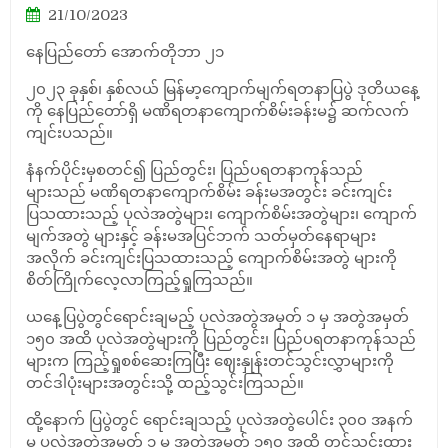
21/10/2023
နေပြည်တော် အောက်တိုဘာ ၂၁
၂၀၂၃ ခုနှစ်၊ နှစ်လယ် မြန်မာ့ကျောက်မျက်ရတနာပြပွဲ ဒုတိယနေ့
ကို နေပြည်တော်ရှိ မဏိရတနာကျောက်စိမ်းခန်းမ၌ ဆက်လက်
ကျင်းပသည်။
နံနက်ပိုင်းမှစတင်၍ ပြည်တွင်း၊ ပြည်ပရတနာကုန်သည်
များသည် မဏိရတနာကျောက်စိမ်း ခန်းမအတွင်း ခင်းကျင်း
ပြသထားသည့် ပုလဲအတွဲများ၊ ကျောက်စိမ်းအတွဲများ၊ ကျောက်
မျက်အတွဲ များနှင့် ခန်းမအပြင်ဘက် သတ်မှတ်နေရာများ
အလိုက် ခင်းကျင်းပြသထားသည့် ကျောက်စိမ်းအတွဲ များကို
စိတ်ကြိုက်လေ့လာကြည့်ရှုကြသည်။
ယနေ့ပြပွဲတွင်ရောင်းချမည့် ပုလဲအတွဲအမှတ် ၁ မှ အတွဲအမှတ်
၁၅၀ အထိ ပုလဲအတွဲများကို ပြည်တွင်း၊ ပြည်ပရတနာကုန်သည်
များက ကြည့်ရှုစစ်ဆေးကြပြီး ဈေးနှုန်းတင်သွင်းလွှာများကို
တင်ဒါပုံးများအတွင်းသို့ ထည့်သွင်းကြသည်။
ထို့နောက် ပြပွဲတွင် ရောင်းချသည့် ပုလဲအတွဲပေါင်း ၃၀၀ အနက်
မှ ပုလဲအတွဲအမှတ် ၁ မှ အတွဲအမှတ် ၁၅၀ အထိ တင်သွင်းထား