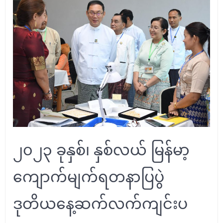
၂၀၂၃ ခုနှစ်၊ နှစ်လယ် မြန်မာ့
ကျောက်မျက်ရတနာပြပွဲ
ဒုတိယနေ့ဆက်လက်ကျင်းပ