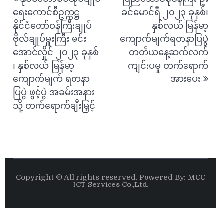
navigation
ရေးကောင်စီဥက္ကဋ္ဌ
ခင်မောင်ရီ ၂၀၂၃ ခုနှစ်၊
နိုင်ငံတော်ဝန်ကြီးချုပ်
နှစ်လယ် မြန်မာ့
ဗိုလ်ချုပ်မှူးကြီး မင်း
ကျောက်မျက်ရတနာပြပွဲ
အောင်လှိုင် ၂၀၂၃ ခုနှစ်
တတိယနေ့ဆက်လက်
၊ နှစ်လယ် မြန်မာ့
ကျင်းပမှု တက်ရောက်
ကျောက်မျက် ရတနာ
အားပေး
ပြပွဲ ဖွင့်ပွဲ အခမ်းအနား
သို့ တက်ရောက်ချီးမြှင့်
Copyright © All rights reserved. Powered By: MCC
ICT Services Co.,Ltd.