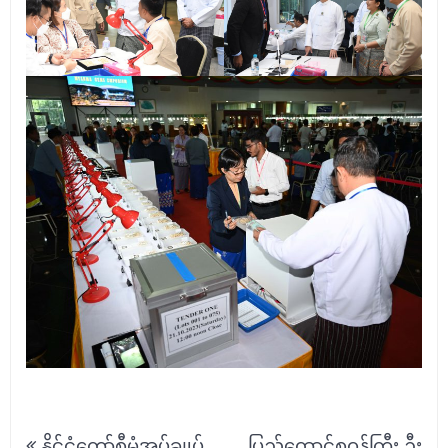
Post
နိုင်ငံတော်စီမံအုပ်ချုပ်
ပြည်ထောင်စုဝန်ကြီး ဦး