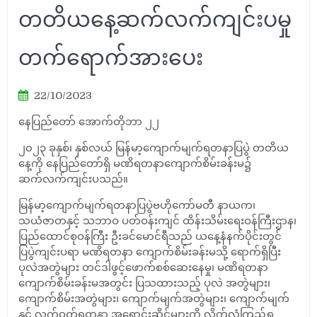
တတိယနေ့ဆက်လက်ကျင်းပမှု
တက်ရောက်အားပေး
22/10/2023
နေပြည်တော်
အောက်တိုဘာ
၂၂
၂၀၂၃
ခုနှစ်၊
နှစ်လယ်
မြန်မာ့ကျောက်မျက်ရတနာပြပွဲ
တတိယ
နေ့ကို
နေပြည်တော်ရှိ
မဏိရတနာကျောက်စိမ်းခန်းမ၌
ဆက်လက်ကျင်းပသည်။
မြန်မာ့ကျောက်မျက်ရတနာပြပွဲဗဟိုကော်မတီ
နာယက၊
သယံဇာတနှင့်
သဘာဝ
ပတ်ဝန်းကျင်
ထိန်းသိမ်းရေးဝန်ကြီးဌာန၊
ပြည်ထောင်စုဝန်ကြီး
ဦးခင်မောင်ရီသည်
ယနေ့နံနက်ပိုင်းတွင်
ပြပွဲကျင်းပရာ
မဏိရတနာ
ကျောက်စိမ်းခန်းမသို့
ရောက်ရှိပြီး
ပုလဲအတွဲများ
တင်ဒါဖွင့်ဖောက်စစ်ဆေးနေမှု၊
မဏိရတနာ
ကျောက်စိမ်းခန်းမအတွင်း
ပြသထားသည့်
ပုလဲ
အတွဲများ၊
ကျောက်စိမ်းအတွဲများ၊
ကျောက်မျက်အတွဲများ၊
ကျောက်မျက်
နှင့်
လက်ဝတ်ရတနာ
အရောင်းဆိုင်များကို
လိုက်လံကြည့်ရှု