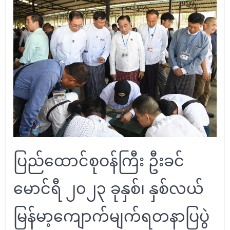
ပြည်ထောင်စုဝန်ကြီး ဦးခင်
မောင်ရီ ၂၀၂၃ ခုနှစ်၊ နှစ်လယ်
မြန်မာ့ကျောက်မျက်ရတနာပြပွဲ