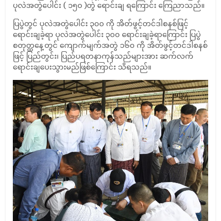
ပုလဲအတွဲပေါင်း
(
၁၅၀
)
တွဲ
ရောင်းချ ရကြောင်း
ကြေညာသည်။
ပြပွဲတွင်
ပုလဲအတွဲပေါင်း
၃၀၀
ကို
အိတ်ဖွင့်တင်ဒါစနစ်ဖြင့်
ရောင်းချခဲ့ရာ
ပုလဲအတွဲပေါင်း
၃၀၀
ရောင်းချခဲ့ရာကြောင်း ပြပွဲ
စတုတ္ထနေ့တွင် ကျောက်မျက်အတွဲ ၁၆၀ ကို အိတ်ဖွင့်တင်ဒါစနစ်
ဖြင့် ပြည်တွင်း၊
ပြည်ပရတနာကုန်သည်များအား
ဆက်လက်
ရောင်းချပေးသွားမည်ဖြစ်ကြောင်း
သိရသည်။