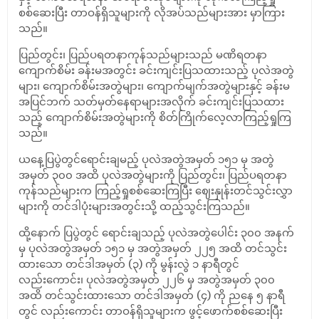
စစ်ဆေးပြီး
တာဝန်ရှိသူများကို
လိုအပ်သည်များအား မှာကြား
သည်။
ပြည်တွင်း၊
ပြည်ပရတနာကုန်သည်များသည်
မဏိရတနာ
ကျောက်စိမ်း
ခန်းမအတွင်း
ခင်းကျင်းပြသထားသည့်
ပုလဲအတွဲ
များ၊
ကျောက်စိမ်းအတွဲများ၊
ကျောက်မျက်အတွဲများနှင့်
ခန်းမ
အပြင်ဘက်
သတ်မှတ်နေရာများအလိုက်
ခင်းကျင်းပြသထား
သည့်
ကျောက်စိမ်းအတွဲများကို
စိတ်ကြိုက်လေ့လာကြည့်ရှုကြ
သည်။
ယနေ့ပြပွဲတွင်ရောင်းချမည့်
ပုလဲအတွဲအမှတ်
၁၅၁
မှ
အတွဲ
အမှတ်
၃၀၀
အထိ
ပုလဲအတွဲများကို
ပြည်တွင်း၊
ပြည်ပရတနာ
ကုန်သည်များက
ကြည့်ရှုစစ်ဆေးကြပြီး
ဈေးနှုန်းတင်သွင်းလွှာ
များကို
တင်ဒါပုံးများအတွင်းသို့
ထည့်သွင်းကြသည်။
ထို့နောက်
ပြပွဲတွင်
ရောင်းချသည့်
ပုလဲအတွဲပေါင်း
၃၀၀
အနက်
မှ
ပုလဲအတွဲအမှတ်
၁၅၁
မှ
အတွဲအမှတ်
၂၂၅ အထိ
တင်သွင်း
ထားသော
တင်ဒါအမှတ်
(
၃
)
ကို
မွန်းလွဲ
၁
နာရီတွင်
လည်းကောင်း၊
ပုလဲအတွဲအမှတ်
၂၂၆
မှ
အတွဲအမှတ်
၃၀၀
အထိ
တင်သွင်းထားသော တင်ဒါအမှတ်
(
၄
)
ကို
ညနေ
၅
နာရီ
တွင်
လည်းကောင်း
တာဝန်ရှိသူများက
ဖွင့်ဖောက်စစ်ဆေးပြီး