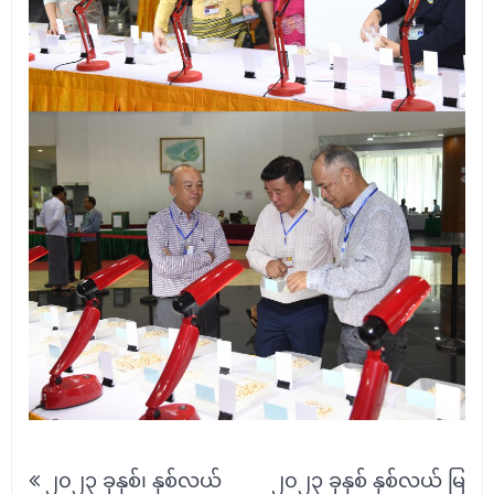
Post
၂၀၂၃ ခုနှစ်၊ နှစ်လယ်
၂၀၂၃ ခုနှစ် နှစ်လယ် မြ