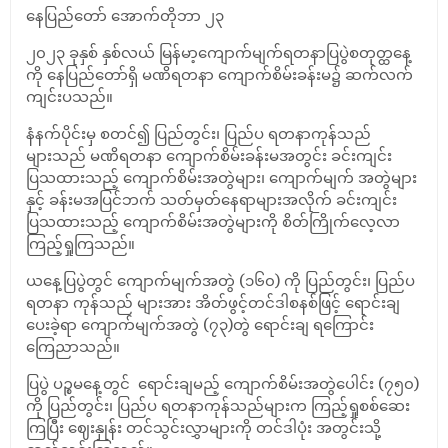
နေပြည်တော် အောက်တိုဘာ ၂၃
၂၀၂၃ ခုနှစ် နှစ်လယ် မြန်မာ့ကျောက်မျက်ရတနာပြပွဲစတုတ္ထနေ့
ကို နေပြည်တော်ရှိ မဏိရတနာ ကျောက်စိမ်းခန်းမ၌ ဆက်လက်
ကျင်းပသည်။
နံနက်ပိုင်းမှ စတင်၍ ပြည်တွင်း၊ ပြည်ပ ရတနာကုန်သည်
များသည် မဏိရတနာ ကျောက်စိမ်းခန်းမအတွင်း ခင်းကျင်း
ပြသထားသည့် ကျောက်စိမ်းအတွဲများ၊ ကျောက်မျက် အတွဲများ
နှင့် ခန်းမအပြင်ဘက် သတ်မှတ်နေရာများအလိုက် ခင်းကျင်း
ပြသထားသည့် ကျောက်စိမ်းအတွဲများကို စိတ်ကြိုက်လေ့လာ
ကြည့်ရှုကြသည်။
ယနေ့ပြပွဲတွင် ကျောက်မျက်အတွဲ (၁၆၀) ကို ပြည်တွင်း၊ ပြည်ပ
ရတနာ ကုန်သည် များအား အိတ်ဖွင့်တင်ဒါစနစ်ဖြင့် ရောင်းချ
ပေးခဲ့ရာ ကျောက်မျက်အတွဲ (၇၃)တွဲ ရောင်းချ ရကြောင်း
ကြေညာသည်။
ပြပွဲ ပဉ္စမနေ့တွင် ရောင်းချမည့် ကျောက်စိမ်းအတွဲပေါင်း (၇၅၀)
ကို ပြည်တွင်း၊ ပြည်ပ ရတနာကုန်သည်များက ကြည့်ရှုစစ်ဆေး
ကြပြီး ဈေးနှုန်း တင်သွင်းလွှာများကို တင်ဒါပုံး အတွင်းသို့