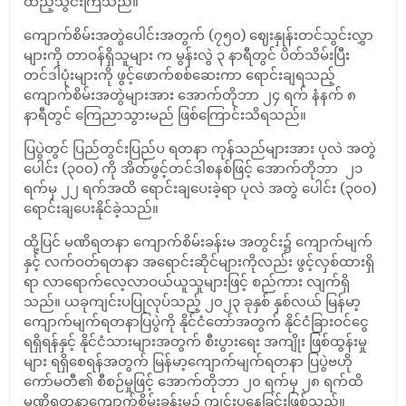
ထည့်သွင်းကြသည်။
ကျောက်စိမ်းအတွဲပေါင်းအတွက် (၇၅၀) ဈေးနှုန်းတင်သွင်းလွှာ
များကို တာဝန်ရှိသူများ က မွန်းလွဲ ၃ နာရီတွင် ပိတ်သိမ်းပြီး
တင်ဒါပုံးများကို ဖွင့်ဖောက်စစ်ဆေးကာ ရောင်းချရသည့်
ကျောက်စိမ်းအတွဲများအား အောက်တိုဘာ ၂၄ ရက် နံနက် ၈
နာရီတွင် ကြေညာသွားမည် ဖြစ်ကြောင်းသိရသည်။
ပြပွဲတွင် ပြည်တွင်းပြည်ပ ရတနာ ကုန်သည်များအား ပုလဲ အတွဲ
ပေါင်း (၃၀၀) ကို အိတ်ဖွင့်တင်ဒါစနစ်ဖြင့် အောက်တိုဘာ ၂၁
ရက်မှ ၂၂ ရက်အထိ ရောင်းချပေးခဲ့ရာ ပုလဲ အတွဲ ပေါင်း (၃၀၀)
ရောင်းချပေးနိုင်ခဲ့သည်။
ထို့ပြင် မဏိရတနာ ကျောက်စိမ်းခန်းမ အတွင်း၌ ကျောက်မျက်
နှင့် လက်ဝတ်ရတနာ အရောင်းဆိုင်များကိုလည်း ဖွင့်လှစ်ထားရှိ
ရာ လာရောက်လေ့လာဝယ်ယူသူများဖြင့် စည်ကား လျက်ရှိ
သည်။ ယခုကျင်းပပြုလုပ်သည့် ၂၀၂၃ ခုနှစ် နှစ်လယ် မြန်မာ့
ကျောက်မျက်ရတနာပြပွဲကို နိုင်ငံတော်အတွက် နိုင်ငံခြားဝင်ငွေ
ရရှိရန်နှင့် နိုင်ငံသားများအတွက် စီးပွားရေး အကျိုး ဖြစ်ထွန်းမှု
များ ရရှိစေရန်အတွက် မြန်မာ့ကျောက်မျက်ရတနာ ပြပွဲဗဟို
ကော်မတီ၏ စီစဉ်မှုဖြင့် အောက်တိုဘာ ၂၀ ရက်မှ ၂၈ ရက်ထိ
မဏိရတနာကျောက်စိမ်းခန်းမ၌ ကျင်းပနေခြင်းဖြစ်သည်။