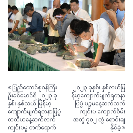
Post
ပြည်ထောင်စုဝန်ကြီး
၂၀၂၃ ခုနှစ်၊ နှစ်လယ်မြ
navigation
ဦးခင်မောင်ရီ ၂၀၂၃ ခု
န်မာ့ကျောက်မျက်ရတနာ
နှစ်၊ နှစ်လယ် မြန်မာ့
ပြပွဲ ပဉ္စမနေ့ဆက်လက်
ကျောက်မျက်ရတနာပြပွဲ
ကျင်းပ ကျောက်စိမ်း
တတိယနေ့ဆက်လက်
အတွဲ ၇၀၂ တွဲ ရောင်းချ
ကျင်းပမှု တက်ရောက်
နိုင်ခဲ့