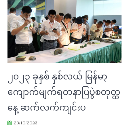
၂၀၂၃ ခုနှစ် နှစ်လယ် မြန်မာ့
ကျောက်မျက်ရတနာပြပွဲစတုတ္ထ
နေ့ ဆက်လက်ကျင်းပ
23/10/2023