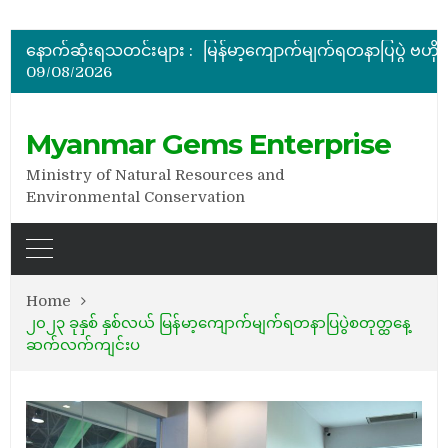
နောက်ဆုံးရသတင်းများ :
09/08/2026
အိတ်ဖွင့်တင်ဒါခေါ်ယူခြင်း
Myanmar Gems Enterprise
Ministry of Natural Resources and
Environmental Conservation
Home
၂၀၂၃ ခုနှစ် နှစ်လယ် မြန်မာ့ကျောက်မျက်ရတနာပြပွဲစတုတ္ထနေ့
ဆက်လက်ကျင်းပ