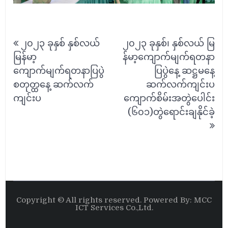
Post
၂၀၂၃ ခုနှစ် နှစ်လယ်
၂၀၂၃ ခုနှစ်၊ နှစ်လယ် မြ
navigation
မြန်မာ့
န်မာ့ကျောက်မျက်ရတနာ
ကျောက်မျက်ရတနာပြပွဲ
ပြပွဲနေ့ ဆဋ္ဌမနေ့
စတုတ္ထနေ့ ဆက်လက်
ဆက်လက်ကျင်းပ
ကျင်းပ
ကျောက်စိမ်းအတွဲပေါင်း
(၆၀၁)တွဲရောင်းချနိုင်ခဲ့
Copyright © All rights reserved. Powered By: MCC
ICT Services Co.,Ltd.