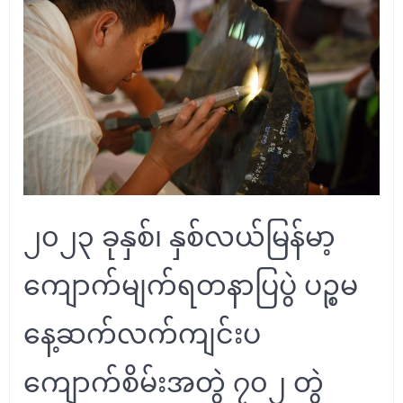
၂၀၂၃ ခုနှစ်၊ နှစ်လယ်မြန်မာ့
ကျောက်မျက်ရတနာပြပွဲ ပဉ္စမ
နေ့ဆက်လက်ကျင်းပ
ကျောက်စိမ်းအတွဲ ၇၀၂ တွဲ