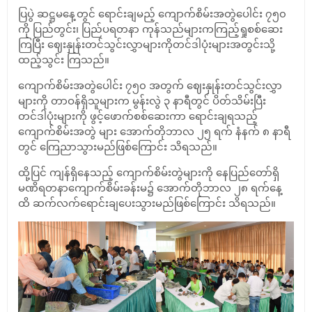
ပြပွဲ ဆဋ္ဌမနေ့တွင် ရောင်းချမည့် ကျောက်စိမ်းအတွဲပေါင်း ၇၅၀
ကို ပြည်တွင်း၊ ပြည်ပရတနာ ကုန်သည်များကကြည့်ရှုစစ်ဆေး
ကြပြီး ဈေးနှုန်းတင်သွင်းလွှာများကိုတင်ဒါပုံးများအတွင်းသို့
ထည့်သွင်း ကြသည်။
ကျောက်စိမ်းအတွဲပေါင်း ၇၅၀ အတွက် ဈေးနှုန်းတင်သွင်းလွှာ
များကို တာဝန်ရှိသူများက မွန်းလွဲ ၃ နာရီတွင် ပိတ်သိမ်းပြီး
တင်ဒါပုံးများကို ဖွင့်ဖောက်စစ်ဆေးကာ ရောင်းချရသည့်
ကျောက်စိမ်းအတွဲ များ အောက်တိုဘာလ ၂၅ ရက် နံနက် ၈ နာရီ
တွင် ကြေညာသွားမည်ဖြစ်ကြောင်း သိရသည်။
ထို့ပြင် ကျန်ရှိနေသည့် ကျောက်စိမ်းတွဲများကို နေပြည်တော်ရှိ
မဏိရတနာကျောက်စိမ်းခန်းမ၌ အောက်တိုဘာလ ၂၈ ရက်နေ့
ထိ ဆက်လက်ရောင်းချပေးသွားမည်ဖြစ်ကြောင်း သိရသည်။