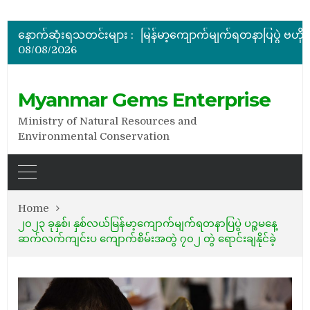
အိတ်ဖွင့်တင်ဒါခေါ်ယူခြင်း
နောက်ဆုံးရသတင်းများ :
08/08/2026
အိတ်ဖွင့်တင်ဒါခေါ်ယူခြင်း
Myanmar Gems Enterprise
Ministry of Natural Resources and
Environmental Conservation
Home
၂၀၂၃ ခုနှစ်၊ နှစ်လယ်မြန်မာ့ကျောက်မျက်ရတနာပြပွဲ ပဉ္စမနေ့
ဆက်လက်ကျင်းပ ကျောက်စိမ်းအတွဲ ၇၀၂ တွဲ ရောင်းချနိုင်ခဲ့