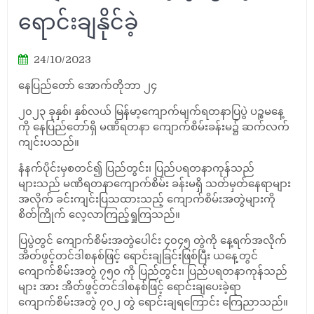
ရောင်းချနိုင်ခဲ့
24/10/2023
နေပြည်တော် အောက်တိုဘာ ၂၄
၂၀၂၃ ခုနှစ်၊ နှစ်လယ် မြန်မာ့ကျောက်မျက်ရတနာပြပွဲ ပဉ္စမနေ့
ကို နေပြည်တော်ရှိ မဏိရတနာ ကျောက်စိမ်းခန်းမ၌ ဆက်လက်
ကျင်းပသည်။
နံနက်ပိုင်းမှစတင်၍ ပြည်တွင်း၊ ပြည်ပရတနာကုန်သည်
များသည် မဏိရတနာကျောက်စိမ်း ခန်းမရှိ သတ်မှတ်နေရာများ
အလိုက် ခင်းကျင်းပြသထားသည့် ကျောက်စိမ်းအတွဲများကို
စိတ်ကြိုက် လေ့လာကြည့်ရှုကြသည်။
ပြပွဲတွင် ကျောက်စိမ်းအတွဲပေါင်း ၄၀၄၅ တွဲကို နေ့ရက်အလိုက်
အိတ်ဖွင့်တင်ဒါစနစ်ဖြင့် ရောင်းချခြင်းဖြစ်ပြီး ယနေ့တွင်
ကျောက်စိမ်းအတွဲ ၇၅၀ ကို ပြည်တွင်း၊ ပြည်ပရတနာကုန်သည်
များ အား အိတ်ဖွင့်တင်ဒါစနစ်ဖြင့် ရောင်းချပေးခဲ့ရာ
ကျောက်စိမ်းအတွဲ ၇၀၂ တွဲ ရောင်းချရကြောင်း ကြေညာသည်။